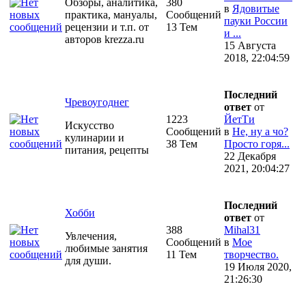
Обзоры, аналитика,
380
в
Ядовитые
практика, мануалы,
Сообщений
пауки России
рецензии и т.п. от
13 Тем
и ...
авторов krezza.ru
15 Августа
2018, 22:04:59
Последний
Чревоугоднег
ответ
от
1223
ЙетТи
Искусство
Сообщений
в
Не, ну а чо?
кулинарии и
38 Тем
Просто горя...
питания, рецепты
22 Декабря
2021, 20:04:27
Последний
Хобби
ответ
от
388
Mihal31
Увлечения,
Сообщений
в
Мое
любимые занятия
11 Тем
творчество.
для души.
19 Июля 2020,
21:26:30