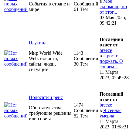
в
Моё
События в стране и
Сообщений
скромное, но
мире
61 Тем
от этог...
03 Мая 2025,
09:42:21
Последний
Паутина
ответ
от
breeze
Мир World Wide
1143
в
Просто
Web: новости,
Сообщений
поржать. О
сайты, люди,
30 Тем
соврем...
ситуации
11 Марта
2023, 02:49:28
Последний
Полосатый рейс
ответ
от
1474
breeze
Обстоятельства,
Сообщений
в
Я сейчас
требующие решения
52 Тем
умерла
или совета
11 Марта
2023, 01:58:31