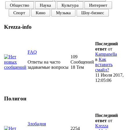
Общество
Наука
Культура
Интернет
Спорт
Кино
Музыка
Шоу-бизнес
Krezza-info
Последний
ответ
от
FAQ
Кampanella
109
в
Как
Ответы на часто
Сообщений
вставить
задаваемые вопросы
18 Тем
смайл?
11 Июля 2017,
12:05:06
Полигон
Последний
ответ
от
Злобадня
Krezza
2254