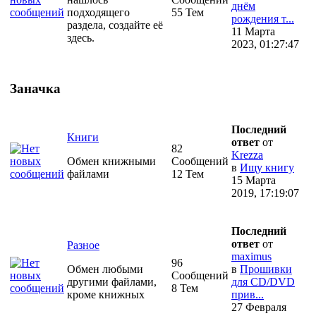
днём
подходящего
55 Тем
рождения т...
раздела, создайте её
11 Марта
здесь.
2023, 01:27:47
Заначка
Последний
Книги
ответ
от
82
Krezza
Обмен книжными
Сообщений
в
Ищу книгу
файлами
12 Тем
15 Марта
2019, 17:19:07
Последний
ответ
от
Разное
maximus
96
Обмен любыми
в
Прошивки
Сообщений
другими файлами,
для CD/DVD
8 Тем
кроме книжных
прив...
27 Февраля