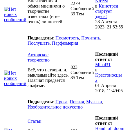
Впечатления и
Krezza
2279
обмен мнениями о
в
Кинотред
Сообщений
творчестве
стартует
39 Тем
известных (и не
здесь!
очень) личностей
28 Августа
2023, 21:53:55
Подразделы
:
Посмотреть
,
Почитать
,
Послушать
,
Парфюмерия
Последний
Авторское
ответ
от
творчество
Mihal31
823
Всё, что натворили,
в
Сообщений
выкладывайте здесь.
Крестоносцы
85 Тем
Плагиат предаётся
2
анафеме.
01 Апреля
2018, 11:49:05
Подразделы
:
Проза
,
Поэзия
,
Музыка
,
Изобразительное искусство
Последний
Статьи
ответ
от
Hand_of_doom