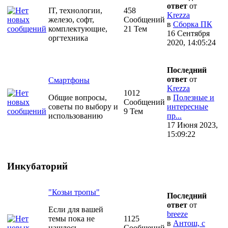
ответ
от
IT, технологии,
458
Krezza
железо, софт,
Сообщений
в
Сборка ПК
комплектующие,
21 Тем
16 Сентября
оргтехника
2020, 14:05:24
Последний
ответ
от
Смартфоны
Krezza
1012
Общие вопросы,
в
Полезные и
Сообщений
советы по выбору и
интересные
9 Тем
использованию
пр...
17 Июня 2023,
15:09:22
Инкубаторий
"Козьи тропы"
Последний
ответ
от
Если для вашей
breeze
темы пока не
1125
в
Антош, с
нашлось
Сообщений