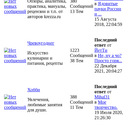
Обзоры, аналитика,
380
в
Ядовитые
практика, мануалы,
Сообщений
пауки России
рецензии и т.п. от
13 Тем
и ...
авторов krezza.ru
15 Августа
2018, 22:04:59
Последний
Чревоугоднег
ответ
от
1223
ЙетТи
Искусство
Сообщений
в
Не, ну а чо?
кулинарии и
38 Тем
Просто горя...
питания, рецепты
22 Декабря
2021, 20:04:27
Последний
Хобби
ответ
от
388
Mihal31
Увлечения,
Сообщений
в
Мое
любимые занятия
11 Тем
творчество.
для души.
19 Июля 2020,
21:26:30