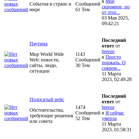
в
Моё
События в стране и
Сообщений
скромное, но
мире
61 Тем
от этог...
03 Мая 2025,
09:42:21
Последний
Паутина
ответ
от
breeze
Мир World Wide
1143
в
Просто
Web: новости,
Сообщений
поржать. О
сайты, люди,
30 Тем
соврем...
ситуации
11 Марта
2023, 02:49:28
Последний
Полосатый рейс
ответ
от
1474
breeze
Обстоятельства,
Сообщений
в
Я сейчас
требующие решения
52 Тем
умерла
или совета
11 Марта
2023, 01:58:31