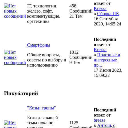
ответ
от
IT, технологии,
458
Krezza
железо, софт,
Сообщений
в
Сборка ПК
комплектующие,
21 Тем
16 Сентября
оргтехника
2020, 14:05:24
Последний
ответ
от
Смартфоны
Krezza
1012
Общие вопросы,
в
Полезные и
Сообщений
советы по выбору и
интересные
9 Тем
использованию
пр...
17 Июня 2023,
15:09:22
Инкубаторий
"Козьи тропы"
Последний
ответ
от
Если для вашей
breeze
темы пока не
1125
в
Антош, с
нашлось
Сообщений