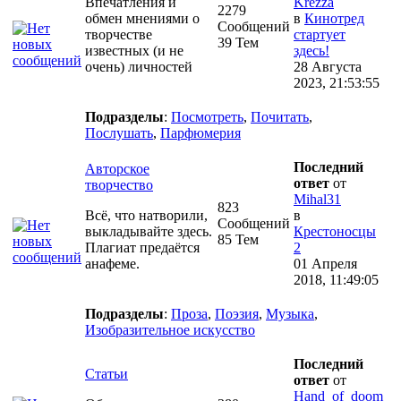
Впечатления и
Krezza
2279
обмен мнениями о
в
Кинотред
Сообщений
творчестве
стартует
39 Тем
известных (и не
здесь!
очень) личностей
28 Августа
2023, 21:53:55
Подразделы
:
Посмотреть
,
Почитать
,
Послушать
,
Парфюмерия
Последний
Авторское
ответ
от
творчество
Mihal31
823
Всё, что натворили,
в
Сообщений
выкладывайте здесь.
Крестоносцы
85 Тем
Плагиат предаётся
2
анафеме.
01 Апреля
2018, 11:49:05
Подразделы
:
Проза
,
Поэзия
,
Музыка
,
Изобразительное искусство
Последний
Статьи
ответ
от
Hand_of_doom