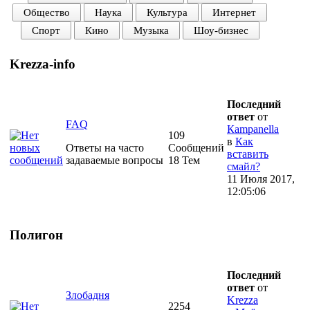
Общество
Наука
Культура
Интернет
Спорт
Кино
Музыка
Шоу-бизнес
Krezza-info
Последний
ответ
от
FAQ
Кampanella
109
в
Как
Ответы на часто
Сообщений
вставить
задаваемые вопросы
18 Тем
смайл?
11 Июля 2017,
12:05:06
Полигон
Последний
ответ
от
Злобадня
Krezza
2254