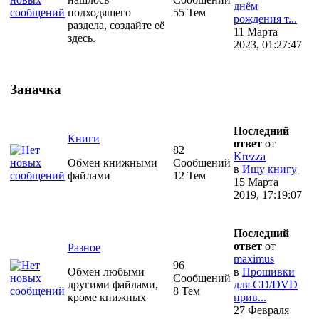
днём
подходящего
55 Тем
рождения т...
раздела, создайте её
11 Марта
здесь.
2023, 01:27:47
Заначка
Последний
Книги
ответ
от
82
Krezza
Обмен книжными
Сообщений
в
Ищу книгу
файлами
12 Тем
15 Марта
2019, 17:19:07
Последний
ответ
от
Разное
maximus
96
Обмен любыми
в
Прошивки
Сообщений
другими файлами,
для CD/DVD
8 Тем
кроме книжных
прив...
27 Февраля