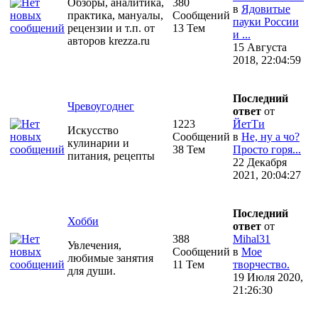
Обзоры, аналитика,
380
в
Ядовитые
практика, мануалы,
Сообщений
пауки России
рецензии и т.п. от
13 Тем
и ...
авторов krezza.ru
15 Августа
2018, 22:04:59
Последний
Чревоугоднег
ответ
от
1223
ЙетТи
Искусство
Сообщений
в
Не, ну а чо?
кулинарии и
38 Тем
Просто горя...
питания, рецепты
22 Декабря
2021, 20:04:27
Последний
Хобби
ответ
от
388
Mihal31
Увлечения,
Сообщений
в
Мое
любимые занятия
11 Тем
творчество.
для души.
19 Июля 2020,
21:26:30