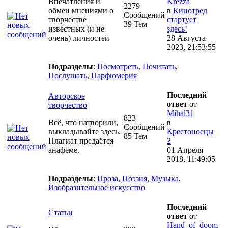
Впечатления и
Krezza
2279
обмен мнениями о
в
Кинотред
Сообщений
творчестве
стартует
39 Тем
известных (и не
здесь!
очень) личностей
28 Августа
2023, 21:53:55
Подразделы
:
Посмотреть
,
Почитать
,
Послушать
,
Парфюмерия
Последний
Авторское
ответ
от
творчество
Mihal31
823
Всё, что натворили,
в
Сообщений
выкладывайте здесь.
Крестоносцы
85 Тем
Плагиат предаётся
2
анафеме.
01 Апреля
2018, 11:49:05
Подразделы
:
Проза
,
Поэзия
,
Музыка
,
Изобразительное искусство
Последний
Статьи
ответ
от
Hand_of_doom