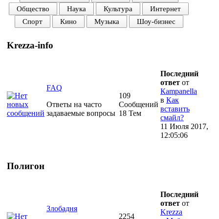
Общество
Наука
Культура
Интернет
Спорт
Кино
Музыка
Шоу-бизнес
Krezza-info
Последний
ответ
от
FAQ
Кampanella
109
в
Как
Ответы на часто
Сообщений
вставить
задаваемые вопросы
18 Тем
смайл?
11 Июля 2017,
12:05:06
Полигон
Последний
ответ
от
Злобадня
Krezza
2254