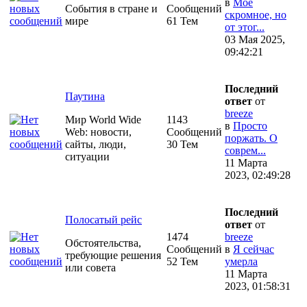
в
Моё
События в стране и
Сообщений
скромное, но
мире
61 Тем
от этог...
03 Мая 2025,
09:42:21
Последний
Паутина
ответ
от
breeze
Мир World Wide
1143
в
Просто
Web: новости,
Сообщений
поржать. О
сайты, люди,
30 Тем
соврем...
ситуации
11 Марта
2023, 02:49:28
Последний
Полосатый рейс
ответ
от
1474
breeze
Обстоятельства,
Сообщений
в
Я сейчас
требующие решения
52 Тем
умерла
или совета
11 Марта
2023, 01:58:31