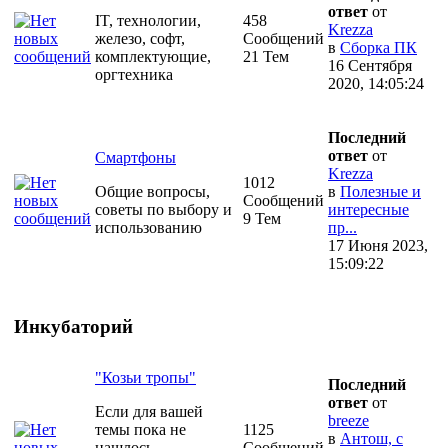
ответ
от
IT, технологии,
458
Krezza
железо, софт,
Сообщений
в
Сборка ПК
комплектующие,
21 Тем
16 Сентября
оргтехника
2020, 14:05:24
Последний
ответ
от
Смартфоны
Krezza
1012
Общие вопросы,
в
Полезные и
Сообщений
советы по выбору и
интересные
9 Тем
использованию
пр...
17 Июня 2023,
15:09:22
Инкубаторий
"Козьи тропы"
Последний
ответ
от
Если для вашей
breeze
темы пока не
1125
в
Антош, с
нашлось
Сообщений