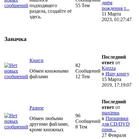
днём
подходящего
55 Тем
рождения т...
раздела, создайте её
11 Марта
здесь.
2023, 01:27:47
Заначка
Последний
Книги
ответ
от
82
Krezza
Обмен книжными
Сообщений
в
Ищу книгу
файлами
12 Тем
15 Марта
2019, 17:19:07
Последний
ответ
от
Разное
maximus
96
Обмен любыми
в
Прошивки
Сообщений
другими файлами,
для CD/DVD
8 Тем
кроме книжных
прив...
27 Февраля