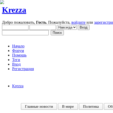
Krezza
Добро пожаловать,
Гость
. Пожалуйста,
войдите
или
зарегистр
Начало
Форум
Помощь
Теги
Вход
Регистрация
Krezza
Главные новости
В мире
Политика
Об