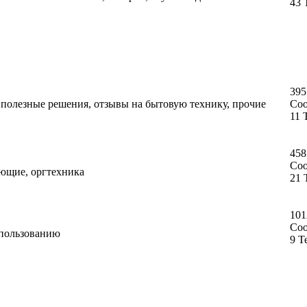
43 
395
, полезные решения, отзывы на бытовую технику, прочие
Со
11 
458
Со
ующие, оргтехника
21 
101
Со
спользованию
9 Т