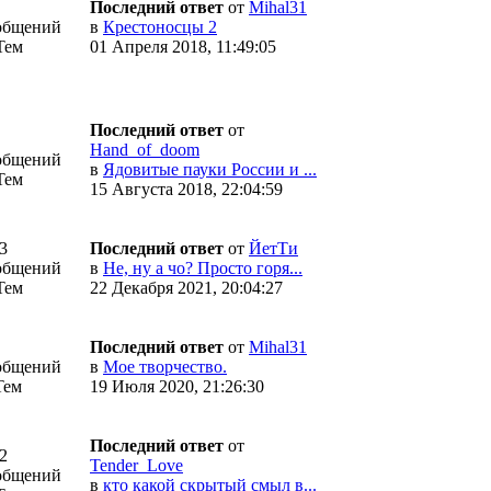
Последний ответ
от
Mihal31
общений
в
Крестоносцы 2
Тем
01 Апреля 2018, 11:49:05
Последний ответ
от
Hand_of_doom
общений
в
Ядовитые пауки России и ...
Тем
15 Августа 2018, 22:04:59
3
Последний ответ
от
ЙетТи
общений
в
Не, ну а чо? Просто горя...
Тем
22 Декабря 2021, 20:04:27
Последний ответ
от
Mihal31
общений
в
Мое творчество.
Тем
19 Июля 2020, 21:26:30
Последний ответ
от
2
Tender_Love
общений
в
кто какой скрытый смыл в...