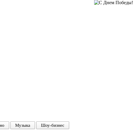
но
Музыка
Шоу-бизнес