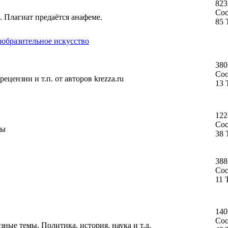
823
Со
. Плагиат предаётся анафеме.
85 
зобразительное искусство
380
Со
ецензии и т.п. от авторов krezza.ru
13 
122
Со
ты
38 
388
Со
11 
140
Со
ные темы. Политика, история, наука и т.д.