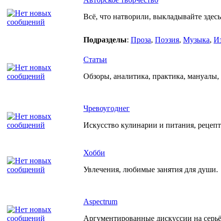
Всё, что натворили, выкладывайте здесь
Подразделы
:
Проза
,
Поэзия
,
Музыка
,
И
Статьи
Обзоры, аналитика, практика, мануалы, р
Чревоугоднег
Искусство кулинарии и питания, рецеп
Хобби
Увлечения, любимые занятия для души.
Aspectrum
Аргументированные дискуссии на серьёз