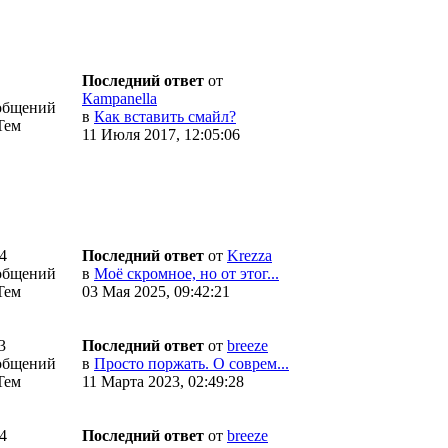
Последний ответ
от
Кampanella
общений
в
Как вставить смайл?
Тем
11 Июля 2017, 12:05:06
4
Последний ответ
от
Krezza
общений
в
Моё скромное, но от этог...
Тем
03 Мая 2025, 09:42:21
3
Последний ответ
от
breeze
общений
в
Просто поржать. О соврем...
Тем
11 Марта 2023, 02:49:28
4
Последний ответ
от
breeze