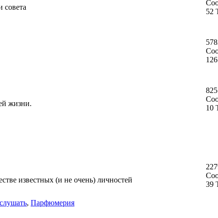
Со
и совета
52 
578
Со
126
825
Со
ей жизни.
10 
227
Со
стве известных (и не очень) личностей
39 
слушать
,
Парфюмерия