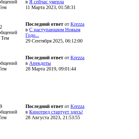
общений
в
Я сейчас умерла
Тем
11 Марта 2023, 01:58:31
Последний ответ
от
Krezza
2
в
С наступающим Новым
общений
Годо...
 Тем
29 Сентября 2025, 06:12:00
Последний ответ
от
Krezza
общений
в
Анекдоты
Тем
28 Марта 2019, 09:01:44
9
Последний ответ
от
Krezza
общений
в
Кинотред стартует здесь!
Тем
28 Августа 2023, 21:53:55