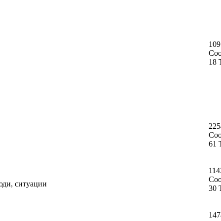
109
Со
18 
225
Со
61 
114
Со
юди, ситуации
30 
147