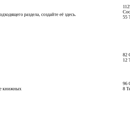
112
Со
дходящего раздела, создайте её здесь.
55 
82
12 
96
ме книжных
8 Т