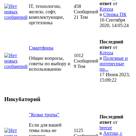
ответ
от
IT, технологии,
458
Krezza
железо, софт,
Сообщений
в
Сборка ПК
комплектующие,
21 Тем
16 Сентября
оргтехника
2020, 14:05:24
Последний
ответ
от
Смартфоны
Krezza
1012
Общие вопросы,
в
Полезные и
Сообщений
советы по выбору и
интересные
9 Тем
использованию
пр...
17 Июня 2023,
15:09:22
Инкубаторий
"Козьи тропы"
Последний
ответ
от
Если для вашей
breeze
темы пока не
1125
в
Антош, с
нашлось
Сообщений