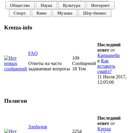
Общество
Наука
Культура
Интернет
Спорт
Кино
Музыка
Шоу-бизнес
Krezza-info
Последний
ответ
от
FAQ
Кampanella
109
в
Как
Ответы на часто
Сообщений
вставить
задаваемые вопросы
18 Тем
смайл?
11 Июля 2017,
12:05:06
Полигон
Последний
ответ
от
Злобадня
Krezza
2254