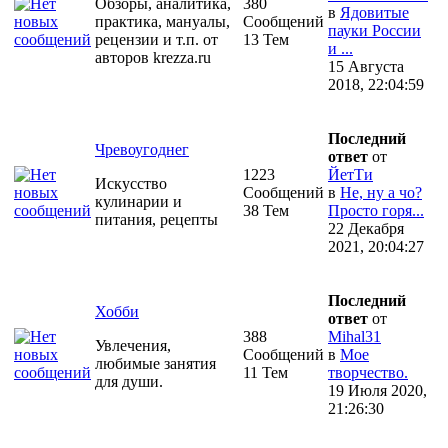
Обзоры, аналитика,
380
в
Ядовитые
практика, мануалы,
Сообщений
пауки России
рецензии и т.п. от
13 Тем
и ...
авторов krezza.ru
15 Августа
2018, 22:04:59
Последний
Чревоугоднег
ответ
от
1223
ЙетТи
Искусство
Сообщений
в
Не, ну а чо?
кулинарии и
38 Тем
Просто горя...
питания, рецепты
22 Декабря
2021, 20:04:27
Последний
Хобби
ответ
от
388
Mihal31
Увлечения,
Сообщений
в
Мое
любимые занятия
11 Тем
творчество.
для души.
19 Июля 2020,
21:26:30