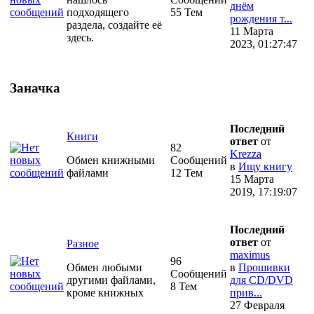
днём
подходящего
55 Тем
рождения т...
раздела, создайте её
11 Марта
здесь.
2023, 01:27:47
Заначка
Последний
Книги
ответ
от
82
Krezza
Обмен книжными
Сообщений
в
Ищу книгу
файлами
12 Тем
15 Марта
2019, 17:19:07
Последний
ответ
от
Разное
maximus
96
Обмен любыми
в
Прошивки
Сообщений
другими файлами,
для CD/DVD
8 Тем
кроме книжных
прив...
27 Февраля