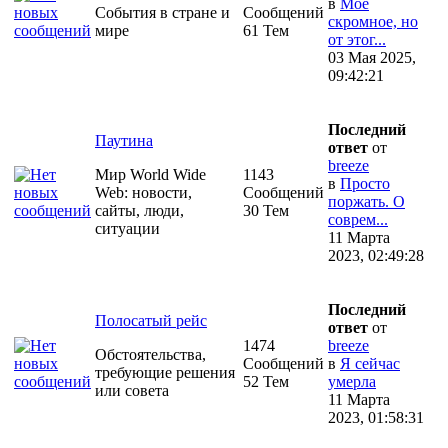
в
Моё
События в стране и
Сообщений
скромное, но
мире
61 Тем
от этог...
03 Мая 2025,
09:42:21
Последний
Паутина
ответ
от
breeze
Мир World Wide
1143
в
Просто
Web: новости,
Сообщений
поржать. О
сайты, люди,
30 Тем
соврем...
ситуации
11 Марта
2023, 02:49:28
Последний
Полосатый рейс
ответ
от
1474
breeze
Обстоятельства,
Сообщений
в
Я сейчас
требующие решения
52 Тем
умерла
или совета
11 Марта
2023, 01:58:31