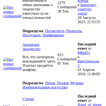
Впечатления и
Krezza
2279
обмен мнениями о
в
Кинотред
Сообщений
творчестве
стартует
39 Тем
известных (и не
здесь!
очень) личностей
28 Августа
2023, 21:53:55
Подразделы
:
Посмотреть
,
Почитать
,
Послушать
,
Парфюмерия
Последний
Авторское
ответ
от
творчество
Mihal31
823
Всё, что натворили,
в
Сообщений
выкладывайте здесь.
Крестоносцы
85 Тем
Плагиат предаётся
2
анафеме.
01 Апреля
2018, 11:49:05
Подразделы
:
Проза
,
Поэзия
,
Музыка
,
Изобразительное искусство
Последний
Статьи
ответ
от
Hand_of_doom