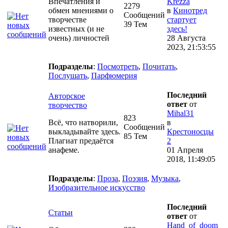
Впечатления и
Krezza
2279
обмен мнениями о
в
Кинотред
Сообщений
творчестве
стартует
39 Тем
известных (и не
здесь!
очень) личностей
28 Августа
2023, 21:53:55
Подразделы
:
Посмотреть
,
Почитать
,
Послушать
,
Парфюмерия
Последний
Авторское
ответ
от
творчество
Mihal31
823
Всё, что натворили,
в
Сообщений
выкладывайте здесь.
Крестоносцы
85 Тем
Плагиат предаётся
2
анафеме.
01 Апреля
2018, 11:49:05
Подразделы
:
Проза
,
Поэзия
,
Музыка
,
Изобразительное искусство
Последний
Статьи
ответ
от
Hand_of_doom