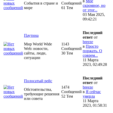
в
Моё
События в стране и
Сообщений
скромное, но
мире
61 Тем
от этог...
03 Мая 2025,
09:42:21
Последний
Паутина
ответ
от
breeze
Мир World Wide
1143
в
Просто
Web: новости,
Сообщений
поржать. О
сайты, люди,
30 Тем
соврем...
ситуации
11 Марта
2023, 02:49:28
Последний
Полосатый рейс
ответ
от
1474
breeze
Обстоятельства,
Сообщений
в
Я сейчас
требующие решения
52 Тем
умерла
или совета
11 Марта
2023, 01:58:31