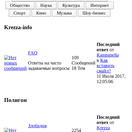
Общество
Наука
Культура
Интернет
Спорт
Кино
Музыка
Шоу-бизнес
Krezza-info
Последний
ответ
от
FAQ
Кampanella
109
в
Как
Ответы на часто
Сообщений
вставить
задаваемые вопросы
18 Тем
смайл?
11 Июля 2017,
12:05:06
Полигон
Последний
ответ
от
Злобадня
Krezza
2254