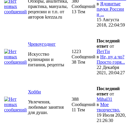
Обзоры, аналитика,
380
в
Ядовитые
практика, мануалы,
Сообщений
пауки России
рецензии и т.п. от
13 Тем
и ...
авторов krezza.ru
15 Августа
2018, 22:04:59
Последний
Чревоугоднег
ответ
от
1223
ЙетТи
Искусство
Сообщений
в
Не, ну а чо?
кулинарии и
38 Тем
Просто горя...
питания, рецепты
22 Декабря
2021, 20:04:27
Последний
Хобби
ответ
от
388
Mihal31
Увлечения,
Сообщений
в
Мое
любимые занятия
11 Тем
творчество.
для души.
19 Июля 2020,
21:26:30