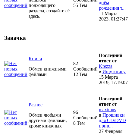
днём
подходящего
55 Тем
рождения т...
раздела, создайте её
11 Марта
здесь.
2023, 01:27:47
Заначка
Последний
Книги
ответ
от
82
Krezza
Обмен книжными
Сообщений
в
Ищу книгу
файлами
12 Тем
15 Марта
2019, 17:19:07
Последний
ответ
от
Разное
maximus
96
Обмен любыми
в
Прошивки
Сообщений
другими файлами,
для CD/DVD
8 Тем
кроме книжных
прив...
27 Февраля