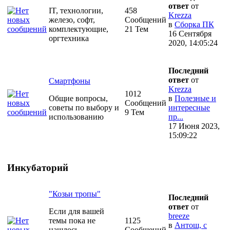
ответ
от
IT, технологии,
458
Krezza
железо, софт,
Сообщений
в
Сборка ПК
комплектующие,
21 Тем
16 Сентября
оргтехника
2020, 14:05:24
Последний
ответ
от
Смартфоны
Krezza
1012
Общие вопросы,
в
Полезные и
Сообщений
советы по выбору и
интересные
9 Тем
использованию
пр...
17 Июня 2023,
15:09:22
Инкубаторий
"Козьи тропы"
Последний
ответ
от
Если для вашей
breeze
темы пока не
1125
в
Антош, с
нашлось
Сообщений