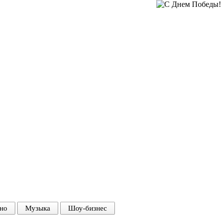
но
Музыка
Шоу-бизнес