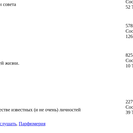
Со
и совета
52 
578
Со
126
825
Со
ей жизни.
10 
227
Со
стве известных (и не очень) личностей
39 
слушать
,
Парфюмерия