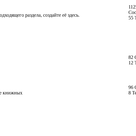
112
Со
дходящего раздела, создайте её здесь.
55 
82
12 
96
ме книжных
8 Т