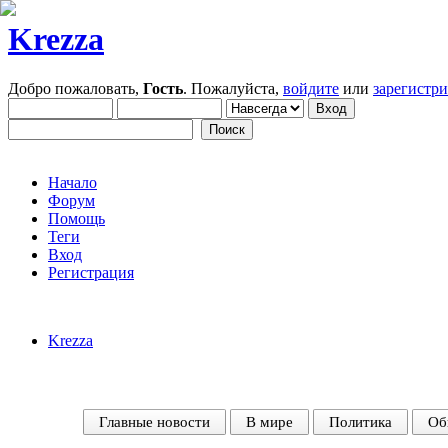
Krezza
Добро пожаловать,
Гость
. Пожалуйста,
войдите
или
зарегистр
Начало
Форум
Помощь
Теги
Вход
Регистрация
Krezza
Главные новости
В мире
Политика
Об