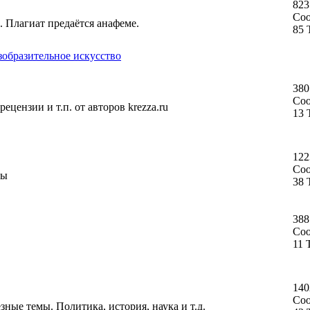
823
Со
. Плагиат предаётся анафеме.
85 
зобразительное искусство
380
Со
ецензии и т.п. от авторов krezza.ru
13 
122
Со
ты
38 
388
Со
11 
140
Со
ные темы. Политика, история, наука и т.д.