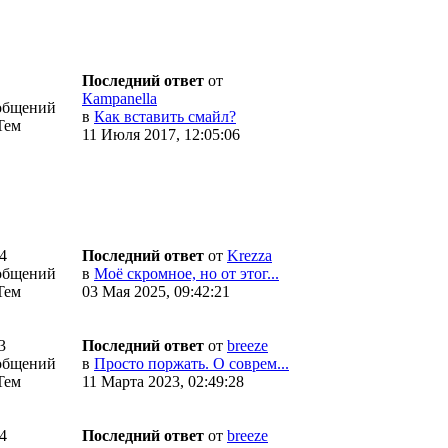
Последний ответ
от
Кampanella
общений
в
Как вставить смайл?
Тем
11 Июля 2017, 12:05:06
4
Последний ответ
от
Krezza
общений
в
Моё скромное, но от этог...
Тем
03 Мая 2025, 09:42:21
3
Последний ответ
от
breeze
общений
в
Просто поржать. О соврем...
Тем
11 Марта 2023, 02:49:28
4
Последний ответ
от
breeze