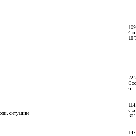
109
Со
18 
225
Со
61 
114
Со
юди, ситуации
30 
147