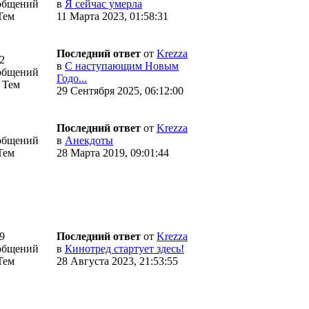
общений
в
Я сейчас умерла
Тем
11 Марта 2023, 01:58:31
Последний ответ
от
Krezza
2
в
С наступающим Новым
общений
Годо...
 Тем
29 Сентября 2025, 06:12:00
Последний ответ
от
Krezza
общений
в
Анекдоты
Тем
28 Марта 2019, 09:01:44
9
Последний ответ
от
Krezza
общений
в
Кинотред стартует здесь!
Тем
28 Августа 2023, 21:53:55