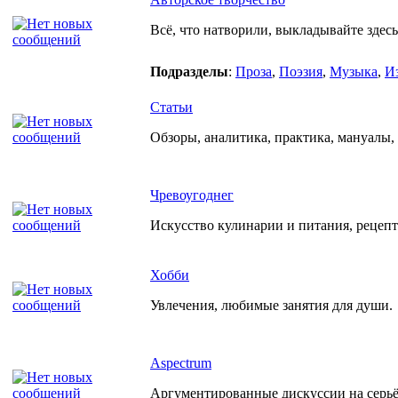
Всё, что натворили, выкладывайте здесь
Подразделы
:
Проза
,
Поэзия
,
Музыка
,
И
Статьи
Обзоры, аналитика, практика, мануалы, р
Чревоугоднег
Искусство кулинарии и питания, рецеп
Хобби
Увлечения, любимые занятия для души.
Aspectrum
Аргументированные дискуссии на серьёз