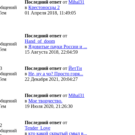
Последний ответ
от
Mihal31
общений
в
Крестоносцы 2
Тем
01 Апреля 2018, 11:49:05
Последний ответ
от
Hand_of_doom
общений
в
Ядовитые пауки России и ...
Тем
15 Августа 2018, 22:04:59
3
Последний ответ
от
ЙетТи
общений
в
Не, ну а чо? Просто горя...
Тем
22 Декабря 2021, 20:04:27
Последний ответ
от
Mihal31
общений
в
Мое творчество.
Тем
19 Июля 2020, 21:26:30
Последний ответ
от
2
Tender_Love
общений
в
кто какой скрытый смыл в...