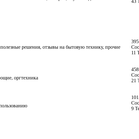
43 
395
, полезные решения, отзывы на бытовую технику, прочие
Со
11 
458
Со
ующие, оргтехника
21 
101
Со
спользованию
9 Т