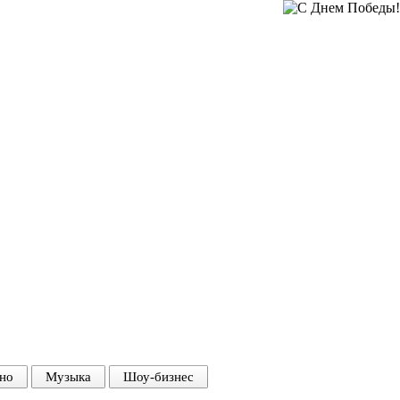
но
Музыка
Шоу-бизнес