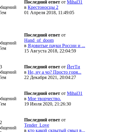
Последний ответ
от
Mihal31
общений
в
Крестоносцы 2
Тем
01 Апреля 2018, 11:49:05
Последний ответ
от
Hand_of_doom
общений
в
Ядовитые пауки России и ...
Тем
15 Августа 2018, 22:04:59
3
Последний ответ
от
ЙетТи
общений
в
Не, ну а чо? Просто горя...
Тем
22 Декабря 2021, 20:04:27
Последний ответ
от
Mihal31
общений
в
Мое творчество.
Тем
19 Июля 2020, 21:26:30
Последний ответ
от
2
Tender_Love
общений
в
кто какой скрытый смыл в...