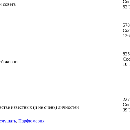
Со
и совета
52 
578
Со
126
825
Со
ей жизни.
10 
227
Со
стве известных (и не очень) личностей
39 
слушать
,
Парфюмерия