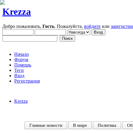
Krezza
Добро пожаловать,
Гость
. Пожалуйста,
войдите
или
зарегистр
Начало
Форум
Помощь
Теги
Вход
Регистрация
Krezza
Главные новости
В мире
Политика
Об