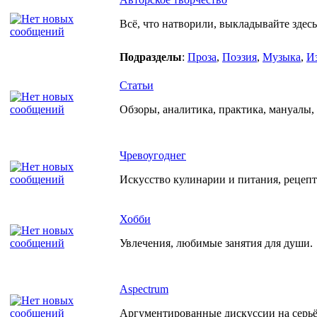
Всё, что натворили, выкладывайте здесь
Подразделы
:
Проза
,
Поэзия
,
Музыка
,
И
Статьи
Обзоры, аналитика, практика, мануалы, р
Чревоугоднег
Искусство кулинарии и питания, рецеп
Хобби
Увлечения, любимые занятия для души.
Aspectrum
Аргументированные дискуссии на серьёз