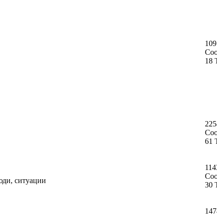
109
Со
18 
225
Со
61 
114
Со
юди, ситуации
30 
147