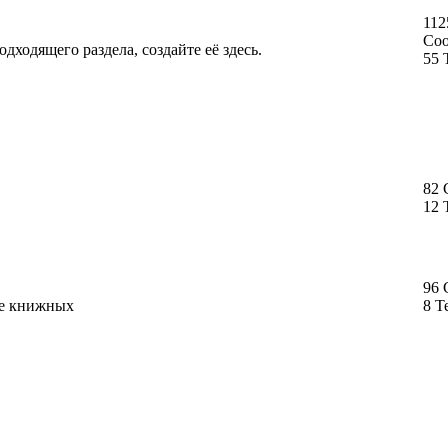
112
Со
дходящего раздела, создайте её здесь.
55 
82
12 
96
ме книжных
8 Т