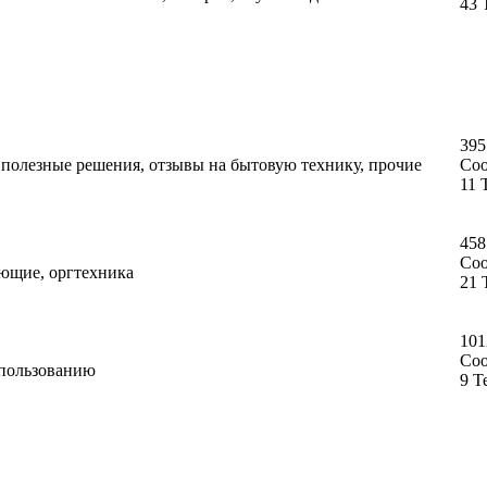
43 
395
, полезные решения, отзывы на бытовую технику, прочие
Со
11 
458
Со
ующие, оргтехника
21 
101
Со
спользованию
9 Т