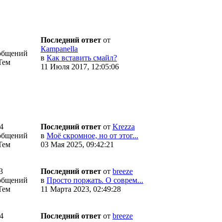
Последний ответ
от
Кampanella
общений
в
Как вставить смайл?
Тем
11 Июля 2017, 12:05:06
4
Последний ответ
от
Krezza
общений
в
Моё скромное, но от этог...
Тем
03 Мая 2025, 09:42:21
3
Последний ответ
от
breeze
общений
в
Просто поржать. О соврем...
Тем
11 Марта 2023, 02:49:28
4
Последний ответ
от
breeze