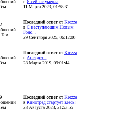
общений
в
Я сейчас умерла
Тем
11 Марта 2023, 01:58:31
Последний ответ
от
Krezza
2
в
С наступающим Новым
общений
Годо...
 Тем
29 Сентября 2025, 06:12:00
Последний ответ
от
Krezza
общений
в
Анекдоты
Тем
28 Марта 2019, 09:01:44
9
Последний ответ
от
Krezza
общений
в
Кинотред стартует здесь!
Тем
28 Августа 2023, 21:53:55