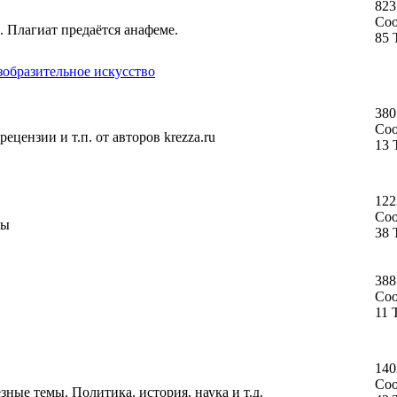
823
Со
. Плагиат предаётся анафеме.
85 
зобразительное искусство
380
Со
ецензии и т.п. от авторов krezza.ru
13 
122
Со
ты
38 
388
Со
11 
140
Со
ные темы. Политика, история, наука и т.д.