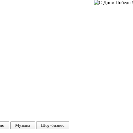
но
Музыка
Шоу-бизнес