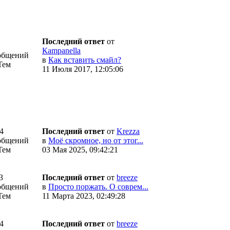
Последний ответ
от
Кampanella
общений
в
Как вставить смайл?
Тем
11 Июля 2017, 12:05:06
4
Последний ответ
от
Krezza
общений
в
Моё скромное, но от этог...
Тем
03 Мая 2025, 09:42:21
3
Последний ответ
от
breeze
общений
в
Просто поржать. О соврем...
Тем
11 Марта 2023, 02:49:28
4
Последний ответ
от
breeze