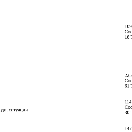
109
Со
18 
225
Со
61 
114
Со
юди, ситуации
30 
147