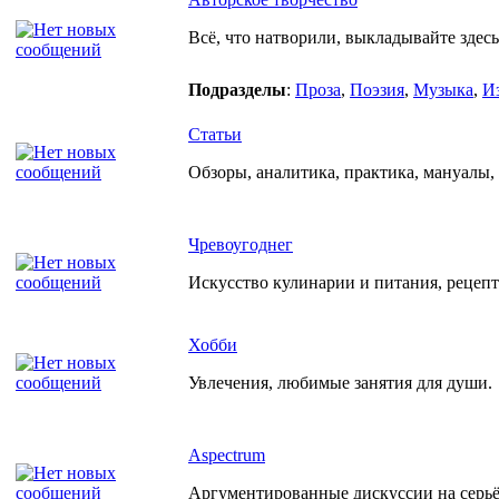
Всё, что натворили, выкладывайте здесь
Подразделы
:
Проза
,
Поэзия
,
Музыка
,
И
Статьи
Обзоры, аналитика, практика, мануалы, р
Чревоугоднег
Искусство кулинарии и питания, рецеп
Хобби
Увлечения, любимые занятия для души.
Aspectrum
Аргументированные дискуссии на серьёз