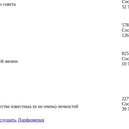
Со
и совета
52 
578
Со
126
825
Со
ей жизни.
10 
227
Со
стве известных (и не очень) личностей
39 
слушать
,
Парфюмерия