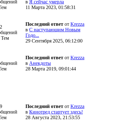
общений
в
Я сейчас умерла
Тем
11 Марта 2023, 01:58:31
Последний ответ
от
Krezza
2
в
С наступающим Новым
общений
Годо...
 Тем
29 Сентября 2025, 06:12:00
Последний ответ
от
Krezza
общений
в
Анекдоты
Тем
28 Марта 2019, 09:01:44
9
Последний ответ
от
Krezza
общений
в
Кинотред стартует здесь!
Тем
28 Августа 2023, 21:53:55