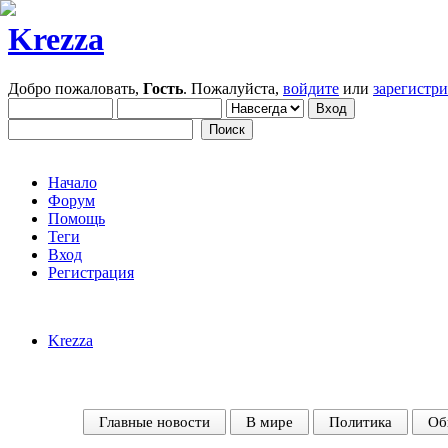
Krezza
Добро пожаловать,
Гость
. Пожалуйста,
войдите
или
зарегистр
Начало
Форум
Помощь
Теги
Вход
Регистрация
Krezza
Главные новости
В мире
Политика
Об