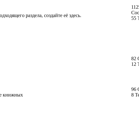
112
Со
дходящего раздела, создайте её здесь.
55 
82
12 
96
ме книжных
8 Т