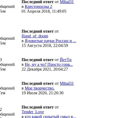
Последний ответ
от
Mihal31
общений
в
Крестоносцы 2
Тем
01 Апреля 2018, 11:49:05
Последний ответ
от
Hand_of_doom
общений
в
Ядовитые пауки России и ...
Тем
15 Августа 2018, 22:04:59
3
Последний ответ
от
ЙетТи
общений
в
Не, ну а чо? Просто горя...
Тем
22 Декабря 2021, 20:04:27
Последний ответ
от
Mihal31
общений
в
Мое творчество.
Тем
19 Июля 2020, 21:26:30
Последний ответ
от
2
Tender_Love
общений
в
кто какой скрытый смыл в...