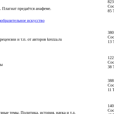
823
Со
. Плагиат предаётся анафеме.
85 
зобразительное искусство
380
Со
ецензии и т.п. от авторов krezza.ru
13 
122
Со
ты
38 
388
Со
11 
140
Со
ные темы. Политика, история, наука и т.д.