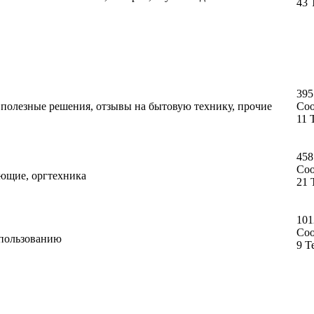
43 
395
, полезные решения, отзывы на бытовую технику, прочие
Со
11 
458
Со
ующие, оргтехника
21 
101
Со
спользованию
9 Т