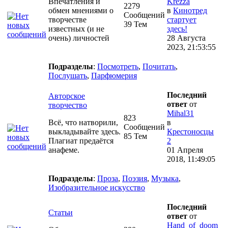
Впечатления и
Krezza
2279
обмен мнениями о
в
Кинотред
Сообщений
творчестве
стартует
39 Тем
известных (и не
здесь!
очень) личностей
28 Августа
2023, 21:53:55
Подразделы
:
Посмотреть
,
Почитать
,
Послушать
,
Парфюмерия
Последний
Авторское
ответ
от
творчество
Mihal31
823
Всё, что натворили,
в
Сообщений
выкладывайте здесь.
Крестоносцы
85 Тем
Плагиат предаётся
2
анафеме.
01 Апреля
2018, 11:49:05
Подразделы
:
Проза
,
Поэзия
,
Музыка
,
Изобразительное искусство
Последний
Статьи
ответ
от
Hand_of_doom