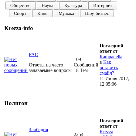
Общество
Наука
Культура
Интернет
Спорт
Кино
Музыка
Шоу-бизнес
Krezza-info
Последний
ответ
от
FAQ
Кampanella
109
в
Как
Ответы на часто
Сообщений
вставить
задаваемые вопросы
18 Тем
смайл?
11 Июля 2017,
12:05:06
Полигон
Последний
ответ
от
Злобадня
Krezza
2254