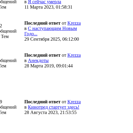
общений
в
Я сейчас умерла
Тем
11 Марта 2023, 01:58:31
Последний ответ
от
Krezza
2
в
С наступающим Новым
общений
Годо...
 Тем
29 Сентября 2025, 06:12:00
Последний ответ
от
Krezza
общений
в
Анекдоты
Тем
28 Марта 2019, 09:01:44
9
Последний ответ
от
Krezza
общений
в
Кинотред стартует здесь!
Тем
28 Августа 2023, 21:53:55