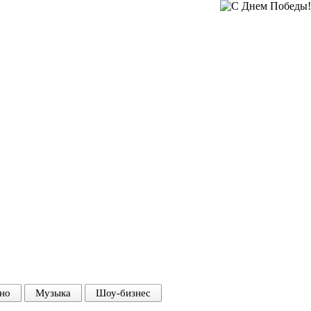
но
Музыка
Шоу-бизнес