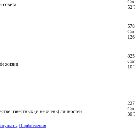
Со
и совета
52 
578
Со
126
825
Со
ей жизни.
10 
227
Со
стве известных (и не очень) личностей
39 
слушать
,
Парфюмерия