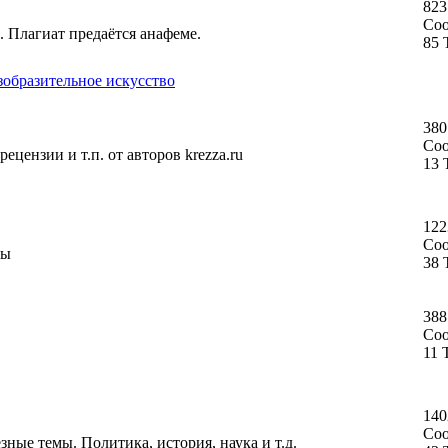
823
Со
. Плагиат предаётся анафеме.
85 
зобразительное искусство
380
Со
ецензии и т.п. от авторов krezza.ru
13 
122
Со
ты
38 
388
Со
11 
140
Со
ные темы. Политика, история, наука и т.д.