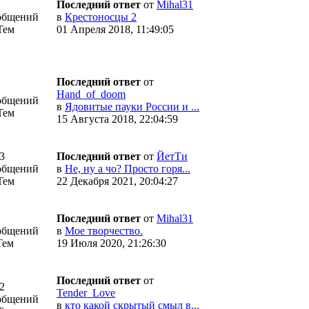
Последний ответ
от
Mihal31
общений
в
Крестоносцы 2
Тем
01 Апреля 2018, 11:49:05
Последний ответ
от
Hand_of_doom
общений
в
Ядовитые пауки России и ...
Тем
15 Августа 2018, 22:04:59
3
Последний ответ
от
ЙетТи
общений
в
Не, ну а чо? Просто горя...
Тем
22 Декабря 2021, 20:04:27
Последний ответ
от
Mihal31
общений
в
Мое творчество.
Тем
19 Июля 2020, 21:26:30
Последний ответ
от
2
Tender_Love
общений
в
кто какой скрытый смыл в...