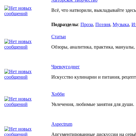
Всё, что натворили, выкладывайте здесь
Подразделы
:
Проза
,
Поэзия
,
Музыка
,
И
Статьи
Обзоры, аналитика, практика, мануалы, р
Чревоугоднег
Искусство кулинарии и питания, рецеп
Хобби
Увлечения, любимые занятия для души.
Aspectrum
Аргументированные дискуссии на серьёз