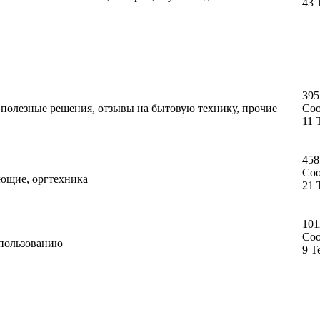
43 
395
, полезные решения, отзывы на бытовую технику, прочие
Со
11 
458
Со
ующие, оргтехника
21 
101
Со
спользованию
9 Т