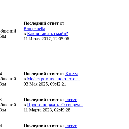
Последний ответ
от
Кampanella
общений
в
Как вставить смайл?
Тем
11 Июля 2017, 12:05:06
4
Последний ответ
от
Krezza
общений
в
Моё скромное, но от этог...
Тем
03 Мая 2025, 09:42:21
3
Последний ответ
от
breeze
общений
в
Просто поржать. О соврем...
Тем
11 Марта 2023, 02:49:28
4
Последний ответ
от
breeze