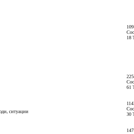
109
Со
18 
225
Со
61 
114
Со
юди, ситуации
30 
147