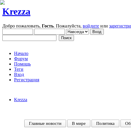
Krezza
Добро пожаловать,
Гость
. Пожалуйста,
войдите
или
зарегистр
Начало
Форум
Помощь
Теги
Вход
Регистрация
Krezza
Главные новости
В мире
Политика
Об