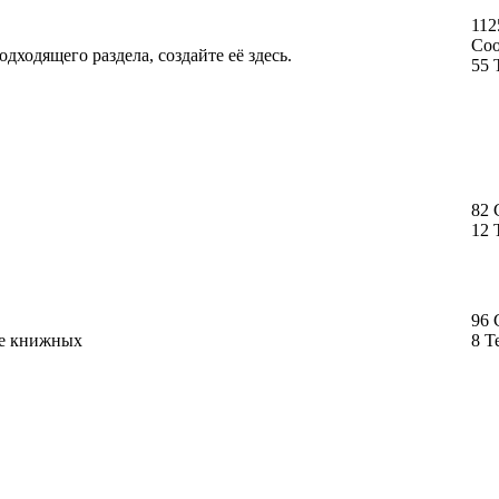
112
Со
дходящего раздела, создайте её здесь.
55 
82
12 
96
ме книжных
8 Т