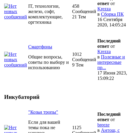
ответ
от
IT, технологии,
458
Krezza
железо, софт,
Сообщений
в
Сборка ПК
комплектующие,
21 Тем
16 Сентября
оргтехника
2020, 14:05:24
Последний
ответ
от
Смартфоны
Krezza
1012
Общие вопросы,
в
Полезные и
Сообщений
советы по выбору и
интересные
9 Тем
использованию
пр...
17 Июня 2023,
15:09:22
Инкубаторий
"Козьи тропы"
Последний
ответ
от
Если для вашей
breeze
темы пока не
1125
в
Антош, с
нашлось
Сообщений