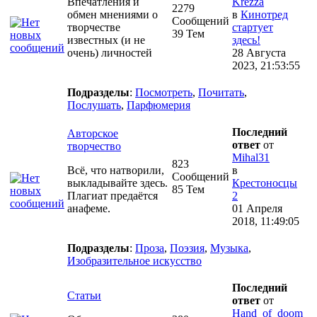
Впечатления и
Krezza
2279
обмен мнениями о
в
Кинотред
Сообщений
творчестве
стартует
39 Тем
известных (и не
здесь!
очень) личностей
28 Августа
2023, 21:53:55
Подразделы
:
Посмотреть
,
Почитать
,
Послушать
,
Парфюмерия
Последний
Авторское
ответ
от
творчество
Mihal31
823
Всё, что натворили,
в
Сообщений
выкладывайте здесь.
Крестоносцы
85 Тем
Плагиат предаётся
2
анафеме.
01 Апреля
2018, 11:49:05
Подразделы
:
Проза
,
Поэзия
,
Музыка
,
Изобразительное искусство
Последний
Статьи
ответ
от
Hand_of_doom