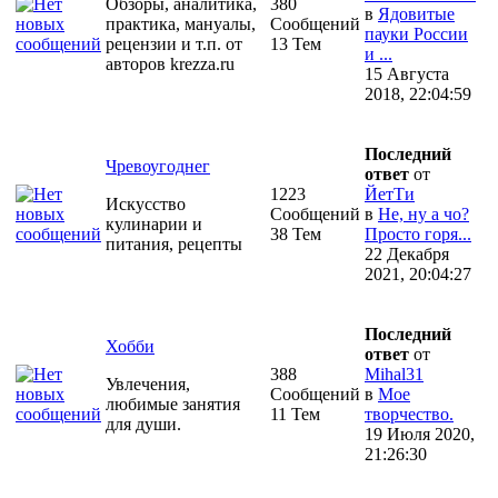
Обзоры, аналитика,
380
в
Ядовитые
практика, мануалы,
Сообщений
пауки России
рецензии и т.п. от
13 Тем
и ...
авторов krezza.ru
15 Августа
2018, 22:04:59
Последний
Чревоугоднег
ответ
от
1223
ЙетТи
Искусство
Сообщений
в
Не, ну а чо?
кулинарии и
38 Тем
Просто горя...
питания, рецепты
22 Декабря
2021, 20:04:27
Последний
Хобби
ответ
от
388
Mihal31
Увлечения,
Сообщений
в
Мое
любимые занятия
11 Тем
творчество.
для души.
19 Июля 2020,
21:26:30