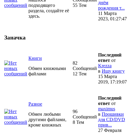
днём
подходящего
55 Тем
рождения т...
раздела, создайте её
11 Марта
здесь.
2023, 01:27:47
Заначка
Последний
Книги
ответ
от
82
Krezza
Обмен книжными
Сообщений
в
Ищу книгу
файлами
12 Тем
15 Марта
2019, 17:19:07
Последний
ответ
от
Разное
maximus
96
Обмен любыми
в
Прошивки
Сообщений
другими файлами,
для CD/DVD
8 Тем
кроме книжных
прив...
27 Февраля