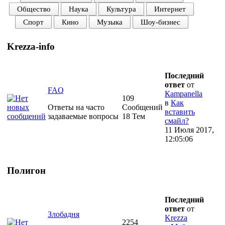
Общество
Наука
Культура
Интернет
Спорт
Кино
Музыка
Шоу-бизнес
Krezza-info
Последний
ответ
от
FAQ
Кampanella
109
в
Как
Ответы на часто
Сообщений
вставить
задаваемые вопросы
18 Тем
смайл?
11 Июля 2017,
12:05:06
Полигон
Последний
ответ
от
Злобадня
Krezza
2254