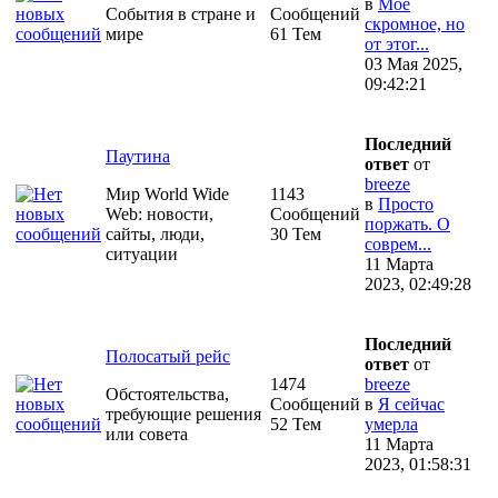
в
Моё
События в стране и
Сообщений
скромное, но
мире
61 Тем
от этог...
03 Мая 2025,
09:42:21
Последний
Паутина
ответ
от
breeze
Мир World Wide
1143
в
Просто
Web: новости,
Сообщений
поржать. О
сайты, люди,
30 Тем
соврем...
ситуации
11 Марта
2023, 02:49:28
Последний
Полосатый рейс
ответ
от
1474
breeze
Обстоятельства,
Сообщений
в
Я сейчас
требующие решения
52 Тем
умерла
или совета
11 Марта
2023, 01:58:31