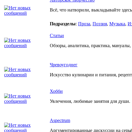
Всё, что натворили, выкладывайте здесь
Подразделы
:
Проза
,
Поэзия
,
Музыка
,
И
Статьи
Обзоры, аналитика, практика, мануалы, р
Чревоугоднег
Искусство кулинарии и питания, рецеп
Хобби
Увлечения, любимые занятия для души.
Aspectrum
Аргументированные дискуссии на серьёз