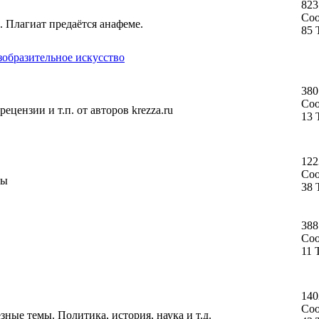
823
Со
. Плагиат предаётся анафеме.
85 
зобразительное искусство
380
Со
ецензии и т.п. от авторов krezza.ru
13 
122
Со
ты
38 
388
Со
11 
140
Со
ные темы. Политика, история, наука и т.д.