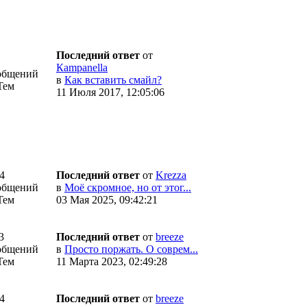
Последний ответ
от
Кampanella
общений
в
Как вставить смайл?
Тем
11 Июля 2017, 12:05:06
4
Последний ответ
от
Krezza
общений
в
Моё скромное, но от этог...
Тем
03 Мая 2025, 09:42:21
3
Последний ответ
от
breeze
общений
в
Просто поржать. О соврем...
Тем
11 Марта 2023, 02:49:28
4
Последний ответ
от
breeze