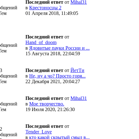
Последний ответ
от
Mihal31
общений
в
Крестоносцы 2
Тем
01 Апреля 2018, 11:49:05
Последний ответ
от
Hand_of_doom
общений
в
Ядовитые пауки России и ...
Тем
15 Августа 2018, 22:04:59
3
Последний ответ
от
ЙетТи
общений
в
Не, ну а чо? Просто горя...
Тем
22 Декабря 2021, 20:04:27
Последний ответ
от
Mihal31
общений
в
Мое творчество.
Тем
19 Июля 2020, 21:26:30
Последний ответ
от
2
Tender_Love
общений
в
кто какой скрытый смыл в...