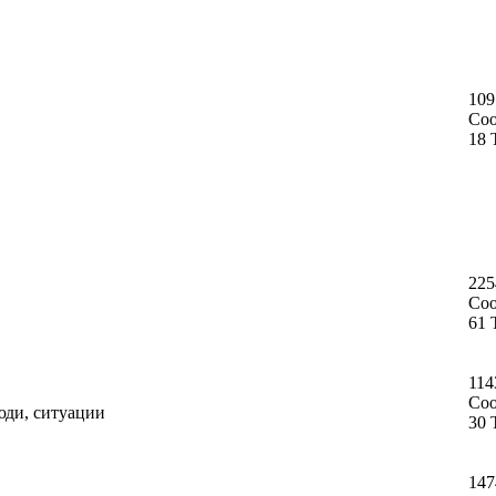
109
Со
18 
225
Со
61 
114
Со
юди, ситуации
30 
147