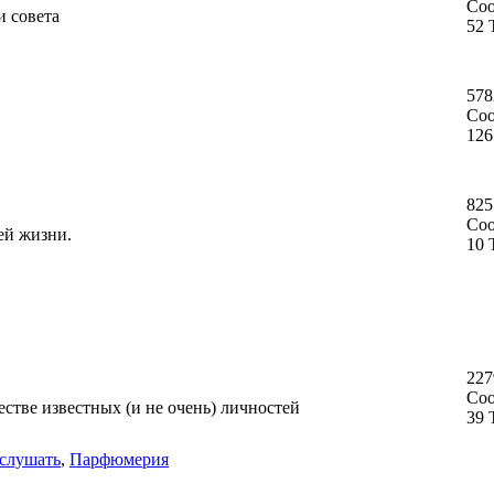
Со
и совета
52 
578
Со
126
825
Со
ей жизни.
10 
227
Со
стве известных (и не очень) личностей
39 
слушать
,
Парфюмерия