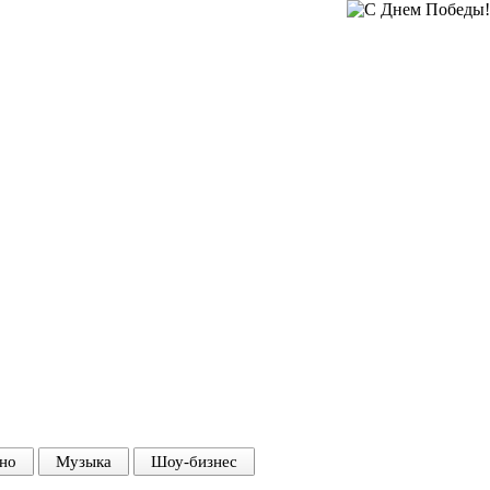
но
Музыка
Шоу-бизнес