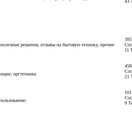
43 
395
, полезные решения, отзывы на бытовую технику, прочие
Со
11 
458
Со
ующие, оргтехника
21 
101
Со
спользованию
9 Т