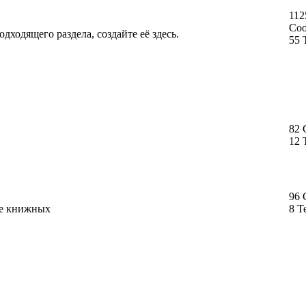
112
Со
дходящего раздела, создайте её здесь.
55 
82
12 
96
ме книжных
8 Т