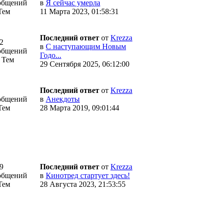
общений
в
Я сейчас умерла
Тем
11 Марта 2023, 01:58:31
Последний ответ
от
Krezza
2
в
С наступающим Новым
общений
Годо...
 Тем
29 Сентября 2025, 06:12:00
Последний ответ
от
Krezza
общений
в
Анекдоты
Тем
28 Марта 2019, 09:01:44
9
Последний ответ
от
Krezza
общений
в
Кинотред стартует здесь!
Тем
28 Августа 2023, 21:53:55