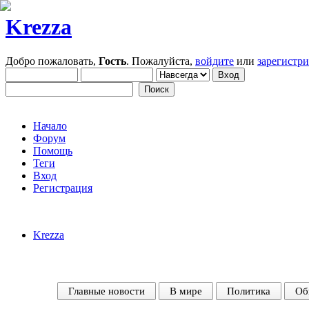
Krezza
Добро пожаловать,
Гость
. Пожалуйста,
войдите
или
зарегистр
Начало
Форум
Помощь
Теги
Вход
Регистрация
Krezza
Главные новости
В мире
Политика
Об