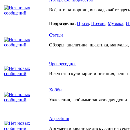
Всё, что натворили, выкладывайте здесь
Подразделы
:
Проза
,
Поэзия
,
Музыка
,
И
Статьи
Обзоры, аналитика, практика, мануалы, р
Чревоугоднег
Искусство кулинарии и питания, рецеп
Хобби
Увлечения, любимые занятия для души.
Aspectrum
Аргументированные дискуссии на серьёз