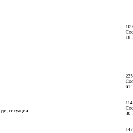
109
Со
18 
225
Со
61 
114
Со
юди, ситуации
30 
147