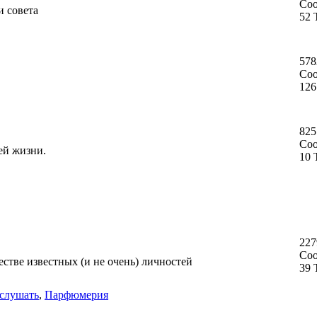
Со
и совета
52 
578
Со
126
825
Со
ей жизни.
10 
227
Со
стве известных (и не очень) личностей
39 
слушать
,
Парфюмерия