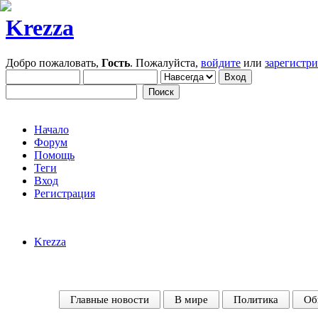
Krezza
Добро пожаловать,
Гость
. Пожалуйста,
войдите
или
зарегистр
Начало
Форум
Помощь
Теги
Вход
Регистрация
Krezza
Главные новости
В мире
Политика
Об