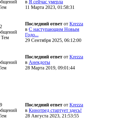
общений
в
Я сейчас умерла
Тем
11 Марта 2023, 01:58:31
Последний ответ
от
Krezza
2
в
С наступающим Новым
общений
Годо...
 Тем
29 Сентября 2025, 06:12:00
Последний ответ
от
Krezza
общений
в
Анекдоты
Тем
28 Марта 2019, 09:01:44
9
Последний ответ
от
Krezza
общений
в
Кинотред стартует здесь!
Тем
28 Августа 2023, 21:53:55