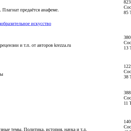
823
Со
. Плагиат предаётся анафеме.
85 
зобразительное искусство
380
Со
ецензии и т.п. от авторов krezza.ru
13 
122
Со
ты
38 
388
Со
11 
140
Со
ные темы. Политика, история, наука и т.д.