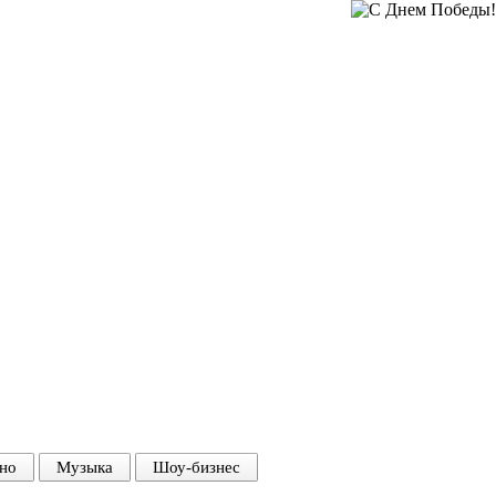
но
Музыка
Шоу-бизнес