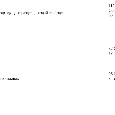
112
Со
дходящего раздела, создайте её здесь.
55 
82
12 
96
ме книжных
8 Т