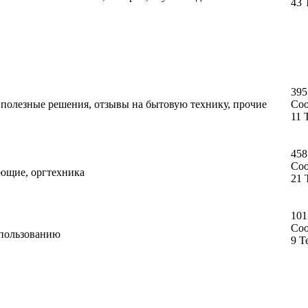
43 
395
, полезные решения, отзывы на бытовую технику, прочие
Со
11 
458
Со
ующие, оргтехника
21 
101
Со
спользованию
9 Т