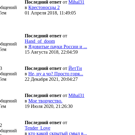
Последний ответ
от
Mihal31
общений
в
Крестоносцы 2
Тем
01 Апреля 2018, 11:49:05
Последний ответ
от
Hand_of_doom
общений
в
Ядовитые пауки России и ...
Тем
15 Августа 2018, 22:04:59
3
Последний ответ
от
ЙетТи
общений
в
Не, ну а чо? Просто горя...
Тем
22 Декабря 2021, 20:04:27
Последний ответ
от
Mihal31
общений
в
Мое творчество.
Тем
19 Июля 2020, 21:26:30
Последний ответ
от
2
Tender_Love
общений
в
кто какой скрытый смыл в...