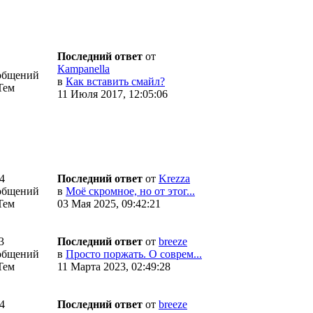
Последний ответ
от
Кampanella
общений
в
Как вставить смайл?
Тем
11 Июля 2017, 12:05:06
4
Последний ответ
от
Krezza
общений
в
Моё скромное, но от этог...
Тем
03 Мая 2025, 09:42:21
3
Последний ответ
от
breeze
общений
в
Просто поржать. О соврем...
Тем
11 Марта 2023, 02:49:28
4
Последний ответ
от
breeze