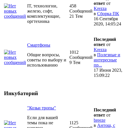
ответ
от
IT, технологии,
458
Krezza
железо, софт,
Сообщений
в
Сборка ПК
комплектующие,
21 Тем
16 Сентября
оргтехника
2020, 14:05:24
Последний
ответ
от
Смартфоны
Krezza
1012
Общие вопросы,
в
Полезные и
Сообщений
советы по выбору и
интересные
9 Тем
использованию
пр...
17 Июня 2023,
15:09:22
Инкубаторий
"Козьи тропы"
Последний
ответ
от
Если для вашей
breeze
темы пока не
1125
в
Антош, с
нашлось
Сообщений