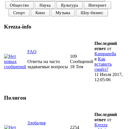
Общество
Наука
Культура
Интернет
Спорт
Кино
Музыка
Шоу-бизнес
Krezza-info
Последний
ответ
от
FAQ
Кampanella
109
в
Как
Ответы на часто
Сообщений
вставить
задаваемые вопросы
18 Тем
смайл?
11 Июля 2017,
12:05:06
Полигон
Последний
ответ
от
Злобадня
Krezza
2254