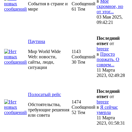
в
Моё
События в стране и
Сообщений
скромное, но
мире
61 Тем
от этог...
03 Мая 2025,
09:42:21
Последний
Паутина
ответ
от
breeze
Мир World Wide
1143
в
Просто
Web: новости,
Сообщений
поржать. О
сайты, люди,
30 Тем
соврем...
ситуации
11 Марта
2023, 02:49:28
Последний
Полосатый рейс
ответ
от
1474
breeze
Обстоятельства,
Сообщений
в
Я сейчас
требующие решения
52 Тем
умерла
или совета
11 Марта
2023, 01:58:31