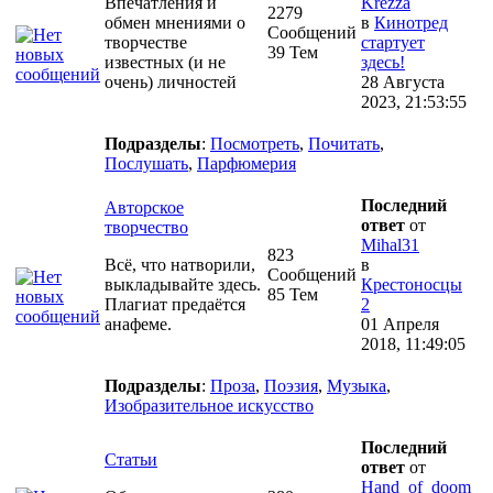
Впечатления и
Krezza
2279
обмен мнениями о
в
Кинотред
Сообщений
творчестве
стартует
39 Тем
известных (и не
здесь!
очень) личностей
28 Августа
2023, 21:53:55
Подразделы
:
Посмотреть
,
Почитать
,
Послушать
,
Парфюмерия
Последний
Авторское
ответ
от
творчество
Mihal31
823
Всё, что натворили,
в
Сообщений
выкладывайте здесь.
Крестоносцы
85 Тем
Плагиат предаётся
2
анафеме.
01 Апреля
2018, 11:49:05
Подразделы
:
Проза
,
Поэзия
,
Музыка
,
Изобразительное искусство
Последний
Статьи
ответ
от
Hand_of_doom