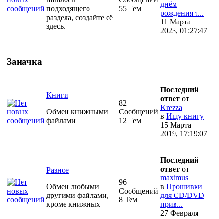
днём
подходящего
55 Тем
рождения т...
раздела, создайте её
11 Марта
здесь.
2023, 01:27:47
Заначка
Последний
Книги
ответ
от
82
Krezza
Обмен книжными
Сообщений
в
Ищу книгу
файлами
12 Тем
15 Марта
2019, 17:19:07
Последний
ответ
от
Разное
maximus
96
Обмен любыми
в
Прошивки
Сообщений
другими файлами,
для CD/DVD
8 Тем
кроме книжных
прив...
27 Февраля