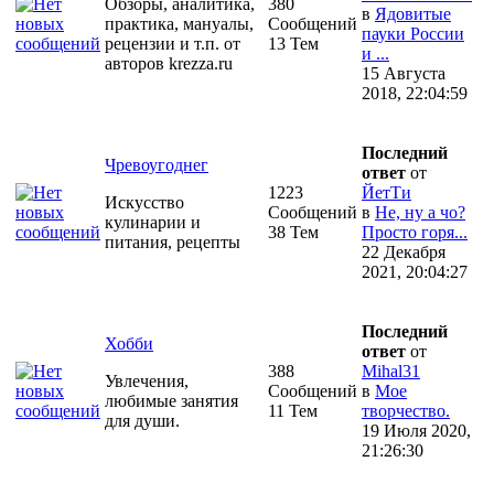
Обзоры, аналитика,
380
в
Ядовитые
практика, мануалы,
Сообщений
пауки России
рецензии и т.п. от
13 Тем
и ...
авторов krezza.ru
15 Августа
2018, 22:04:59
Последний
Чревоугоднег
ответ
от
1223
ЙетТи
Искусство
Сообщений
в
Не, ну а чо?
кулинарии и
38 Тем
Просто горя...
питания, рецепты
22 Декабря
2021, 20:04:27
Последний
Хобби
ответ
от
388
Mihal31
Увлечения,
Сообщений
в
Мое
любимые занятия
11 Тем
творчество.
для души.
19 Июля 2020,
21:26:30