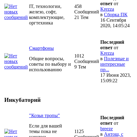
ответ
от
IT, технологии,
458
Krezza
железо, софт,
Сообщений
в
Сборка ПК
комплектующие,
21 Тем
16 Сентября
оргтехника
2020, 14:05:24
Последний
ответ
от
Смартфоны
Krezza
1012
Общие вопросы,
в
Полезные и
Сообщений
советы по выбору и
интересные
9 Тем
использованию
пр...
17 Июня 2023,
15:09:22
Инкубаторий
"Козьи тропы"
Последний
ответ
от
Если для вашей
breeze
темы пока не
1125
в
Антош, с
нашлось
Сообщений