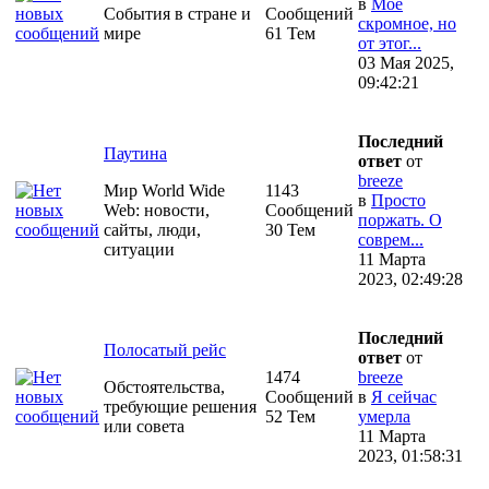
в
Моё
События в стране и
Сообщений
скромное, но
мире
61 Тем
от этог...
03 Мая 2025,
09:42:21
Последний
Паутина
ответ
от
breeze
Мир World Wide
1143
в
Просто
Web: новости,
Сообщений
поржать. О
сайты, люди,
30 Тем
соврем...
ситуации
11 Марта
2023, 02:49:28
Последний
Полосатый рейс
ответ
от
1474
breeze
Обстоятельства,
Сообщений
в
Я сейчас
требующие решения
52 Тем
умерла
или совета
11 Марта
2023, 01:58:31