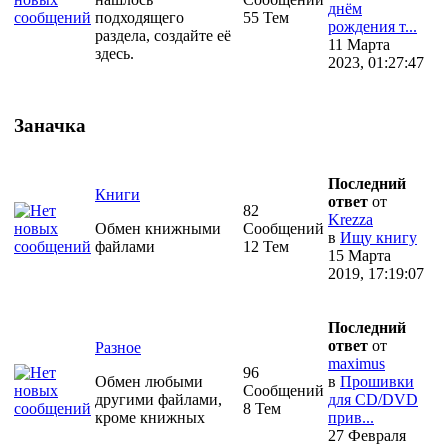
днём
подходящего
55 Тем
рождения т...
раздела, создайте её
11 Марта
здесь.
2023, 01:27:47
Заначка
Последний
Книги
ответ
от
82
Krezza
Обмен книжными
Сообщений
в
Ищу книгу
файлами
12 Тем
15 Марта
2019, 17:19:07
Последний
ответ
от
Разное
maximus
96
Обмен любыми
в
Прошивки
Сообщений
другими файлами,
для CD/DVD
8 Тем
кроме книжных
прив...
27 Февраля