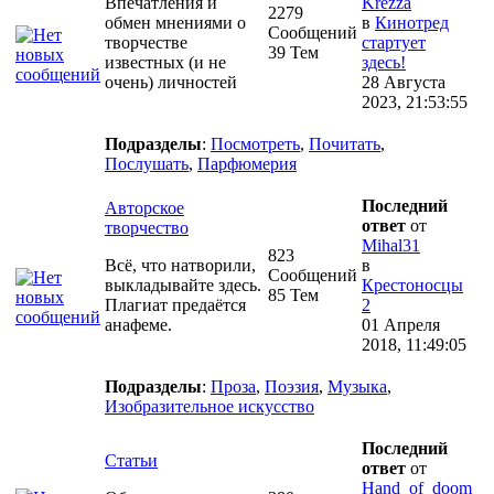
Впечатления и
Krezza
2279
обмен мнениями о
в
Кинотред
Сообщений
творчестве
стартует
39 Тем
известных (и не
здесь!
очень) личностей
28 Августа
2023, 21:53:55
Подразделы
:
Посмотреть
,
Почитать
,
Послушать
,
Парфюмерия
Последний
Авторское
ответ
от
творчество
Mihal31
823
Всё, что натворили,
в
Сообщений
выкладывайте здесь.
Крестоносцы
85 Тем
Плагиат предаётся
2
анафеме.
01 Апреля
2018, 11:49:05
Подразделы
:
Проза
,
Поэзия
,
Музыка
,
Изобразительное искусство
Последний
Статьи
ответ
от
Hand_of_doom