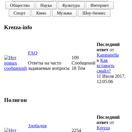
Общество
Наука
Культура
Интернет
Спорт
Кино
Музыка
Шоу-бизнес
Krezza-info
Последний
ответ
от
FAQ
Кampanella
109
в
Как
Ответы на часто
Сообщений
вставить
задаваемые вопросы
18 Тем
смайл?
11 Июля 2017,
12:05:06
Полигон
Последний
ответ
от
Злобадня
Krezza
2254