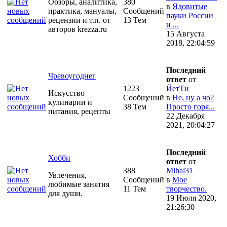
Обзоры, аналитика,
380
в
Ядовитые
практика, мануалы,
Сообщений
пауки России
рецензии и т.п. от
13 Тем
и ...
авторов krezza.ru
15 Августа
2018, 22:04:59
Последний
Чревоугоднег
ответ
от
1223
ЙетТи
Искусство
Сообщений
в
Не, ну а чо?
кулинарии и
38 Тем
Просто горя...
питания, рецепты
22 Декабря
2021, 20:04:27
Последний
Хобби
ответ
от
388
Mihal31
Увлечения,
Сообщений
в
Мое
любимые занятия
11 Тем
творчество.
для души.
19 Июля 2020,
21:26:30