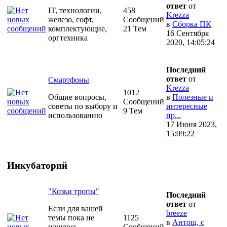
ответ
от
IT, технологии,
458
Krezza
железо, софт,
Сообщений
в
Сборка ПК
комплектующие,
21 Тем
16 Сентября
оргтехника
2020, 14:05:24
Последний
ответ
от
Смартфоны
Krezza
1012
Общие вопросы,
в
Полезные и
Сообщений
советы по выбору и
интересные
9 Тем
использованию
пр...
17 Июня 2023,
15:09:22
Инкубаторий
"Козьи тропы"
Последний
ответ
от
Если для вашей
breeze
темы пока не
1125
в
Антош, с
нашлось
Сообщений