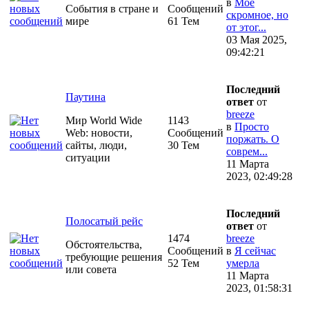
в
Моё
События в стране и
Сообщений
скромное, но
мире
61 Тем
от этог...
03 Мая 2025,
09:42:21
Последний
Паутина
ответ
от
breeze
Мир World Wide
1143
в
Просто
Web: новости,
Сообщений
поржать. О
сайты, люди,
30 Тем
соврем...
ситуации
11 Марта
2023, 02:49:28
Последний
Полосатый рейс
ответ
от
1474
breeze
Обстоятельства,
Сообщений
в
Я сейчас
требующие решения
52 Тем
умерла
или совета
11 Марта
2023, 01:58:31