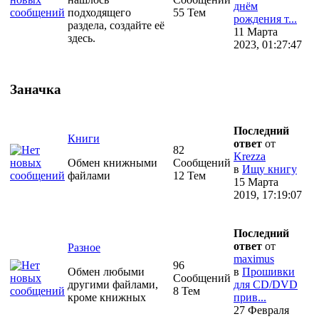
днём
подходящего
55 Тем
рождения т...
раздела, создайте её
11 Марта
здесь.
2023, 01:27:47
Заначка
Последний
Книги
ответ
от
82
Krezza
Обмен книжными
Сообщений
в
Ищу книгу
файлами
12 Тем
15 Марта
2019, 17:19:07
Последний
ответ
от
Разное
maximus
96
Обмен любыми
в
Прошивки
Сообщений
другими файлами,
для CD/DVD
8 Тем
кроме книжных
прив...
27 Февраля