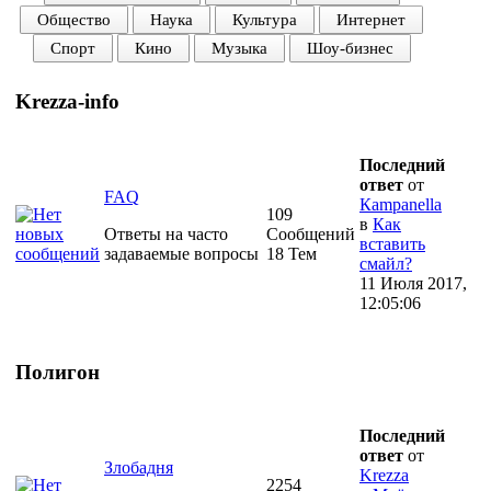
Общество
Наука
Культура
Интернет
Спорт
Кино
Музыка
Шоу-бизнес
Krezza-info
Последний
ответ
от
FAQ
Кampanella
109
в
Как
Ответы на часто
Сообщений
вставить
задаваемые вопросы
18 Тем
смайл?
11 Июля 2017,
12:05:06
Полигон
Последний
ответ
от
Злобадня
Krezza
2254