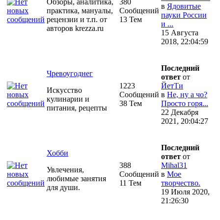
Обзоры, аналитика,
380
в
Ядовитые
практика, мануалы,
Сообщений
пауки России
рецензии и т.п. от
13 Тем
и ...
авторов krezza.ru
15 Августа
2018, 22:04:59
Последний
Чревоугоднег
ответ
от
1223
ЙетТи
Искусство
Сообщений
в
Не, ну а чо?
кулинарии и
38 Тем
Просто горя...
питания, рецепты
22 Декабря
2021, 20:04:27
Последний
Хобби
ответ
от
388
Mihal31
Увлечения,
Сообщений
в
Мое
любимые занятия
11 Тем
творчество.
для души.
19 Июля 2020,
21:26:30