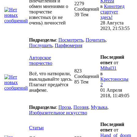
Впечатления и
Krezza
2279
обмен мнениями о
в
Кинотред
Сообщений
творчестве
стартует
39 Тем
известных (и не
здесь!
очень) личностей
28 Августа
2023, 21:53:55
Подразделы
:
Посмотреть
,
Почитать
,
Послушать
,
Парфюмерия
Последний
Авторское
ответ
от
творчество
Mihal31
823
Всё, что натворили,
в
Сообщений
выкладывайте здесь.
Крестоносцы
85 Тем
Плагиат предаётся
2
анафеме.
01 Апреля
2018, 11:49:05
Подразделы
:
Проза
,
Поэзия
,
Музыка
,
Изобразительное искусство
Последний
Статьи
ответ
от
Hand_of_doom