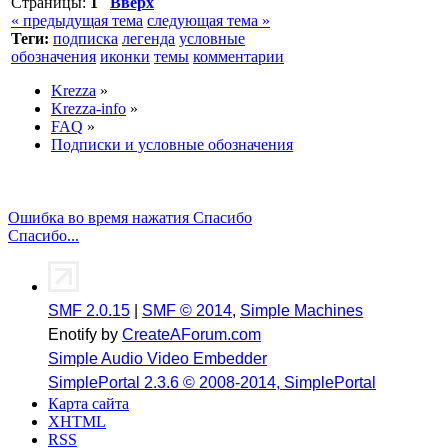
Страницы:
1
Вверх
« предыдущая тема
следующая тема »
Теги:
подписка
легенда
условные
обозначения
иконки
темы
комментарии
Krezza
»
Krezza-info
»
FAQ
»
Подписки и условные обозначения
Ошибка во время нажатия Спасибо
Спасибо...
SMF 2.0.15
|
SMF © 2014
,
Simple Machines
Enotify by
CreateAForum.com
Simple Audio Video Embedder
SimplePortal 2.3.6 © 2008-2014, SimplePortal
Карта сайта
XHTML
RSS