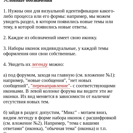
Условные обозначения
1. Нужны они для визуальной идентификации какого-
либо процесса или его формы: например, мы можем
увидеть раздел, в котором появились новые темы или
тему, в которой появились новые ответы.
2. Каждое из обозначений имеет свою иконку.
3. Наборы иконок индивидуальные, у каждой темы
оформления они свои собственные.
4. Увидеть их
легенду
можно:
а) под форумом, заходя на главную (см. вложение №1):
например, "новые сообщения", "нет новых
сообщений",
"перенаправление"
- с соответствующими
иконками. В левой колонке форума вы видите эти же
иконки. Их вид меняется в зависимости от наличия/
отсутствия новых тем.
б) зайдя в раздел: допустим, "Микс" - мотаем вниз,
видим легенду в форме набора иконок с расшифровкой
(см. вложение №2). Например, "тема с вашими
ответами" (иконка), "обычная тема" (иконка) и т.п.