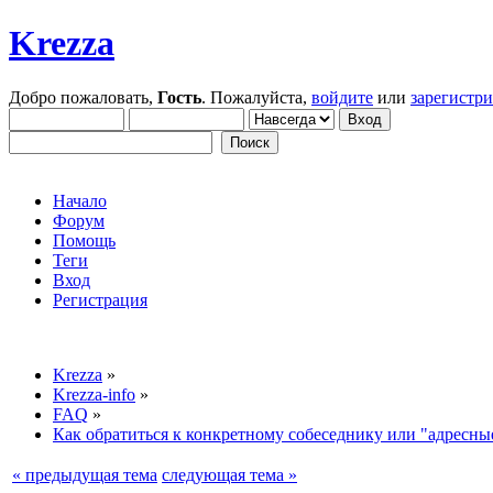
Krezza
Добро пожаловать,
Гость
. Пожалуйста,
войдите
или
зарегистр
Начало
Форум
Помощь
Теги
Вход
Регистрация
Krezza
»
Krezza-info
»
FAQ
»
Как обратиться к конкретному собеседнику или "адресны
« предыдущая тема
следующая тема »