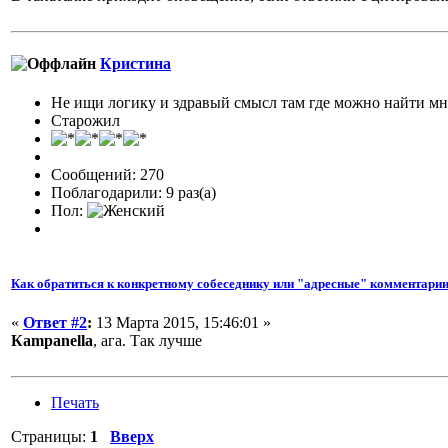
Кристина
Не ищи логику и здравый смысл там где можно найти м
Старожил
Сообщений: 270
Поблагодарили: 9 раз(а)
Пол:
Как обратиться к конкретному собеседнику или "адресные" комментарии
«
Ответ #2
:
13 Марта 2015, 15:46:01 »
Кampanella
, ага. Так лучше
Печать
Страницы:
1
Вверх