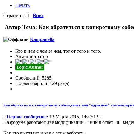
Печать
Страницы:
1
Вниз
Автор
Тема: Как обратиться к конкретному собе
Кampanella
Кто к нам с чем за чем, тот от того и того.
Администратор
Topic Author
Сообщений: 5285
Поблагодарили: 129 раз(а)
Как обратиться к конкретному собеседнику или "адресные" комментарии
«
Первое сообщение
:
13 Марта 2015, 14:47:13 »
На форуме работают две модификации - "ник в ответ" и "выде
Как это выглядит и как с этим работать: