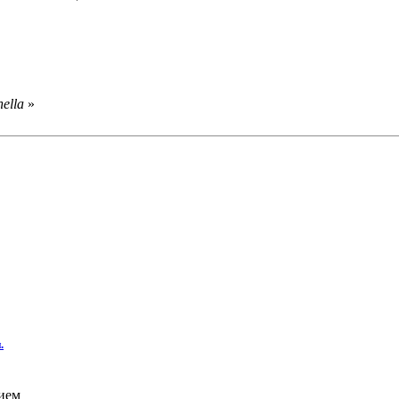
ella
»
.
нием