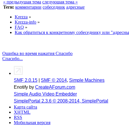
« предыдущая тема
следующая тема »
Теги:
комментарии
собеседник
адресные
Krezza
»
Krezza-info
»
FAQ
»
Как обратиться к конкретному собеседнику или "адресн
Ошибка во время нажатия Спасибо
Спасибо...
SMF 2.0.15
|
SMF © 2014
,
Simple Machines
Enotify by
CreateAForum.com
Simple Audio Video Embedder
SimplePortal 2.3.6 © 2008-2014, SimplePortal
Карта сайта
XHTML
RSS
Мобильная версия