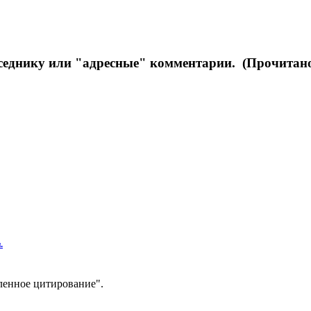
седнику или "адресные" комментарии. (Прочитано
.
ленное цитирование".