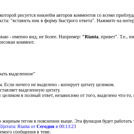
в которой рисуется никнейм авторов комментов со всеми приблу
ста: "вставить ник в форму быстрого ответа". Нажмите на инте
ваю - именно вид, не более. Например:
"Rianta
, привет". Т.е.,
ресован коммент.
вать выделенное"
м. Если ничего не выделено - копирует цитату целиком.
вставляет выделенную цитату.
 целиком в полный ответ, независимо от того, выделено что-то, 
ю жирным тегом в пояснении выше. Эта функция будет работать
:
Цитата: Rianta от
Сегодня
в 00:13:23
емого сообщения в теме.