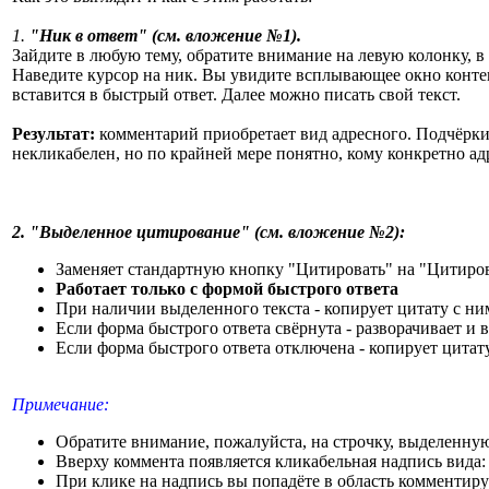
1.
"Ник в ответ" (см. вложение №1).
Зайдите в любую тему, обратите внимание на левую колонку, 
Наведите курсор на ник. Вы увидите всплывающее окно контек
вставится в быстрый ответ. Далее можно писать свой текст.
Результат:
комментарий приобретает вид адресного. Подчёрки
некликабелен
, но по крайней мере понятно, кому конкретно ад
2. "Выделенное цитирование" (см. вложение №2):
Заменяет стандартную кнопку "Цитировать" на "Цитиро
Работает только с формой быстрого ответа
При наличии выделенного текста - копирует цитату с ни
Если форма быстрого ответа свёрнута - разворачивает и 
Если форма быстрого ответа отключена - копирует цитату
Примечание:
Обратите внимание, пожалуйста, на строчку, выделенну
Вверху коммента появляется кликабельная надпись вида
При клике на надпись вы попадёте в область комментиру