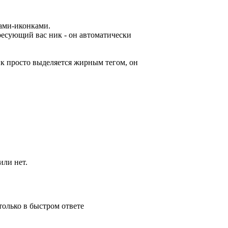
дами-иконками.
ресующий вас ник - он автоматически
 ник просто выделяется жирным тегом, он
или нет.
только в быстром ответе