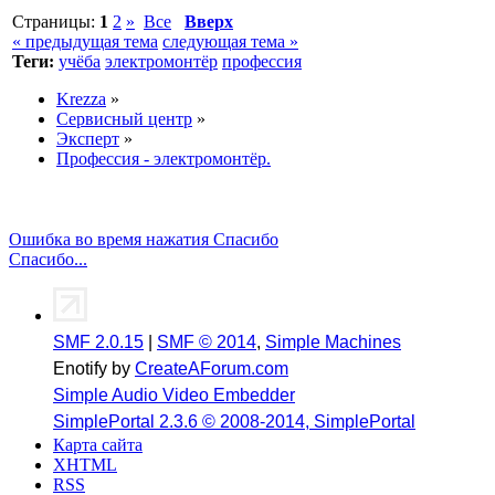
Страницы:
1
2
»
Все
Вверх
« предыдущая тема
следующая тема »
Теги:
учёба
электромонтёр
профессия
Krezza
»
Сервисный центр
»
Эксперт
»
Профессия - электромонтёр.
Ошибка во время нажатия Спасибо
Спасибо...
SMF 2.0.15
|
SMF © 2014
,
Simple Machines
Enotify by
CreateAForum.com
Simple Audio Video Embedder
SimplePortal 2.3.6 © 2008-2014, SimplePortal
Карта сайта
XHTML
RSS