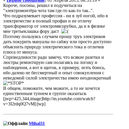
«
Первое сообщение
:
01 Апреля 2015, 08:53:19 »
Короче, посоны, решил я подучиться на
"электромонтёра чота там где-то как-то так..".
Что подразумевает профессия - ни в зуб ногой, ибо в
электричестве я полный профан и не отличу
трансформатор от электромясорубки, да и в физике
мне третьеклашка фору даст
Поэтому пользуясь случаем прошу труъ электриков
дать покурить мануалы по сабжу или просто доступно
объяснить природу электрического тока и отличия
плюса от минуса.
Спрпведливости ради замечу, что всякие разетки и
люстры ремонтирую сам полагаясь на логику и
наблюдения, а вот в щиток, к примеру, лезть боюсь,
ибо далеко не бессмертный и опыт совокупления с
неведомой силой электричества имею неоднократный
В общем, поможите, чем можите, а то не хочется
единственным тупнем в группе оказаться.
[jwp=425,344,image]http://m.youtube.com/watch?
v=3I2rdq0Q7vM[/jwp]
Mihal31