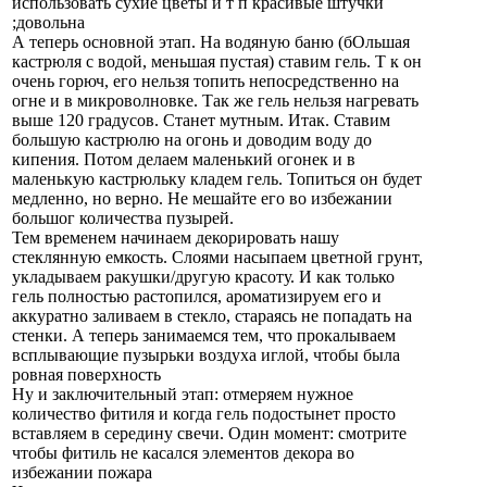
использовать сухие цветы и т п красивые штучки
;довольна
А теперь основной этап. На водяную баню (бОльшая
кастрюля с водой, меньшая пустая) ставим гель. Т к он
очень горюч, его нельзя топить непосредственно на
огне и в микроволновке. Так же гель нельзя нагревать
выше 120 градусов. Станет мутным. Итак. Ставим
большую кастрюлю на огонь и доводим воду до
кипения. Потом делаем маленький огонек и в
маленькую кастрюльку кладем гель. Топиться он будет
медленно, но верно. Не мешайте его во избежании
большог количества пузырей.
Тем временем начинаем декорировать нашу
стеклянную емкость. Слоями насыпаем цветной грунт,
укладываем ракушки/другую красоту. И как только
гель полностью растопился, ароматизируем его и
аккуратно заливаем в стекло, стараясь не попадать на
стенки. А теперь занимаемся тем, что прокалываем
всплывающие пузырьки воздуха иглой, чтобы была
ровная поверхность
Ну и заключительный этап: отмеряем нужное
количество фитиля и когда гель подостынет просто
вставляем в середину свечи. Один момент: смотрите
чтобы фитиль не касался элементов декора во
избежании пожара