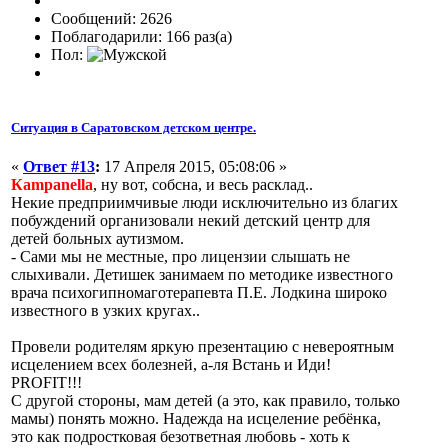
Сообщений: 2626
Поблагодарили: 166 раз(а)
Пол:
Ситуация в Саратовском детском центре.
«
Ответ #13
:
17 Апреля 2015, 05:08:06 »
Кampanella
, ну вот, собсна, и весь расклад..
Некие предприимчивые люди исключительно из благих
побуждений организовали некий детский центр для
детей больных аутизмом.
- Сами мы не местные, про лицензии слышать не
слыхивали. Детишек занимаем по методике известного
врача психогипномаготерапевта П.Е. Лодкина широко
известного в узких кругах..
Провели родителям яркую презентацию с невероятным
исцелением всех болезней, а-ля Встань и Иди!
PROFIT!!!
С другой стороны, мам детей (а это, как правило, только
мамы) понять можно. Надежда на исцеление ребёнка,
это как подростковая безответная любовь - хоть к