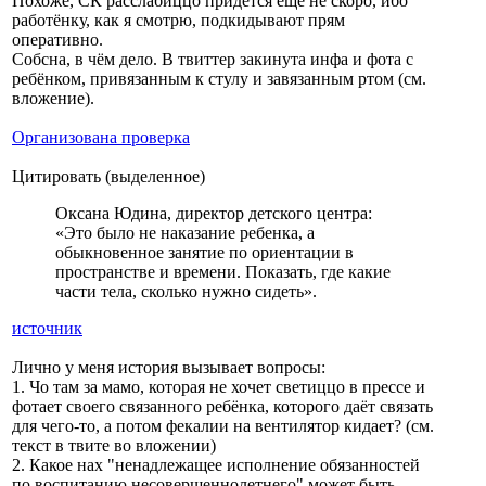
Похоже, СК расслабиццо придётся ещё не скоро, ибо
работёнку, как я смотрю, подкидывают прям
оперативно.
Собсна, в чём дело. В твиттер закинута инфа и фота с
ребёнком, привязанным к стулу и завязанным ртом (см.
вложение).
Организована проверка
Цитировать (выделенное)
Оксана Юдина, директор детского центра:
«Это было не наказание ребенка, а
обыкновенное занятие по ориентации в
пространстве и времени. Показать, где какие
части тела, сколько нужно сидеть».
источник
Лично у меня история вызывает вопросы:
1. Чо там за мамо, которая не хочет светиццо в прессе и
фотает своего связанного ребёнка, которого даёт связать
для чего-то, а потом фекалии на вентилятор кидает? (см.
текст в твите во вложении)
2. Какое нах "ненадлежащее исполнение обязанностей
по воспитанию несовершеннолетнего" может быть,