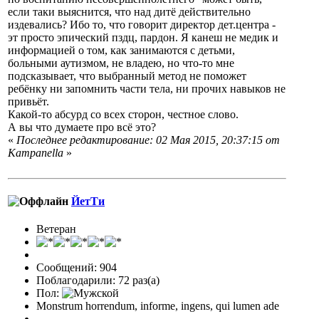
если таки выяснится, что над дитё действительно
издевались? Ибо то, что говорит директор дет.центра -
эт просто эпический пздц, пардон. Я канеш не медик и
информацией о том, как занимаются с детьми,
больными аутизмом, не владею, но что-то мне
подсказывает, что выбранный метод не поможет
ребёнку ни запомнить части тела, ни прочих навыков не
привьёт.
Какой-то абсурд со всех сторон, честное слово.
А вы что думаете про всё это?
«
Последнее редактирование: 02 Мая 2015, 20:37:15 от
Кampanella
»
ЙетТи
Ветеран
Сообщений: 904
Поблагодарили: 72 раз(а)
Пол:
Monstrum horrendum, informe, ingens, qui lumen ade