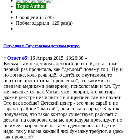
Topic Author
Сообщений: 5285
Поблагодарили: 129 раз(а)
Ситуация в Саратовском детском центре.
«
Ответ #5
:
16 Апреля 2015, 13:26:38 »
Krezza
, там не дет.дом - детский центр. Я, кста, тоже
первый раз прочитала, как "дет.дом" почему-то ) . Ну, и
по логике, коль речь идёт о дитёнке с аутизмом, то
центр не просто типа "продлёнки", а с какими-то
спецами-медиками (наверное), психологами и т.п. Тут
же выясняется, как Михал уже говорил, что контора
даже в реестре не числится и лицензией там не пахнет.
Это как вообще? Детский центр - это ж не сарай и не
гараж в районе "шанхай", не иголка в городе. Как так
получается, что такая контора существует, работает с
детьми, на оздоровительные процедуры претендует, но
не имеет разрешения на такую деятельность? Где не
надо, так у нас на каждый чих бумажку требуют, а здесь
как пролезло?