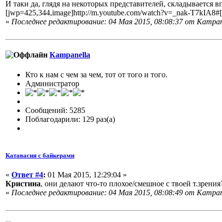
И таки да, глядя на некоторых представителей, складывается 
[jwp=425,344,image]http://m.youtube.com/watch?v=_nak-T7kIA8#[
«
Последнее редактирование: 04 Мая 2015, 08:08:37 от Кampan
Кampanella
Кто к нам с чем за чем, тот от того и того.
Администратор
Сообщений: 5285
Поблагодарили: 129 раз(а)
Катавасия с байкерами
«
Ответ #4
:
01 Мая 2015, 12:29:04 »
Кристина
, они делают что-то плохое/смешное с твоей т.зрения
«
Последнее редактирование: 04 Мая 2015, 08:08:49 от Кampan