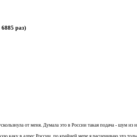
6885 раз)
кользнула от меня. Думала это в России такая подача - шум из н
екую каку в адрес России, по крайней мере я расцениваю это тол