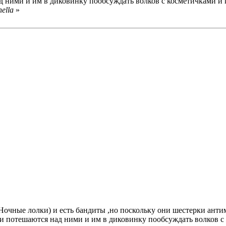
д ними и им в диковинку пообсуждать волков с косметичками и
ella
»
т Ночные лолки) и есть бандиты ,но поскольку они шестерки ант
и потешаются над ними и им в диковинку пообсуждать волков с