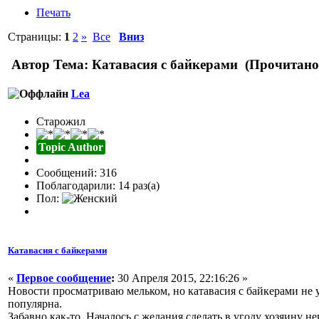
Печать
Страницы:
1
2
»
Все
Вниз
Автор
Тема: Катавасия с байкерами (Прочитано 
Lea
Старожил
Topic Author
Сообщений: 316
Поблагодарили: 14 раз(а)
Пол:
Катавасия с байкерами
«
Первое сообщение
:
30 Апреля 2015, 22:16:26 »
Новости просматриваю мельком, но катавасия с байкерами не ус
популярна.
Забавно как-то. Началось с желания сделать в угоду хозяину н