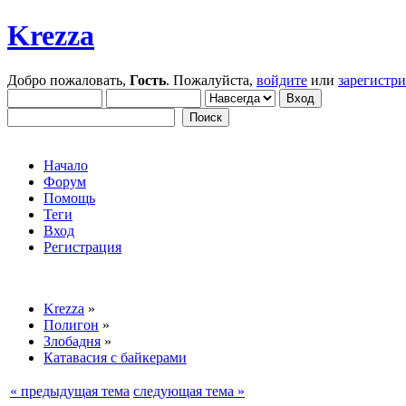
Krezza
Добро пожаловать,
Гость
. Пожалуйста,
войдите
или
зарегистр
Начало
Форум
Помощь
Теги
Вход
Регистрация
Krezza
»
Полигон
»
Злобадня
»
Катавасия с байкерами
« предыдущая тема
следующая тема »