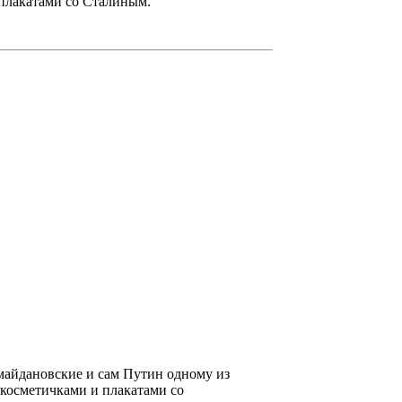
 плакатами со Сталиным.
имайдановские и сам Путин одному из
 косметичками и плакатами со