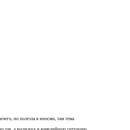
ичего, но полезла в иносми, там тема
ько так, а вылилось в комедийную ситуацию,