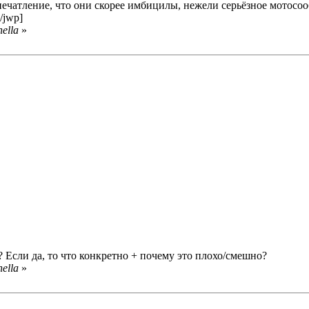
впечатление, что они скорее имбицилы, нежели серьёзное мотосо
/jwp]
ella
»
? Если да, то что конкретно + почему это плохо/смешно?
ella
»