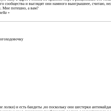
ого сообщества и выглядят они намного выигрышнее, считаю, н
. Мне потешно, а вам?
ella
»
ногоходовочку
ные лолки) и есть бандиты ,но поскольку они шестерки антимайд