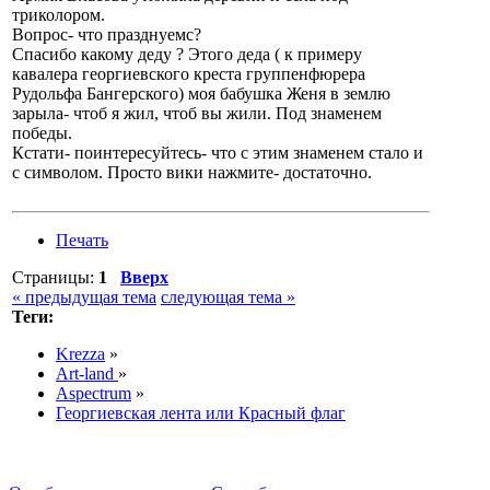
триколором.
Вопрос- что празднуемс?
Спасибо какому деду ? Этого деда ( к примеру
кавалера георгиевского креста группенфюрера
Рудольфа Бангерского) моя бабушка Женя в землю
зарыла- чтоб я жил, чтоб вы жили. Под знаменем
победы.
Кстати- поинтересуйтесь- что с этим знаменем стало и
с символом. Просто вики нажмите- достаточно.
Печать
Страницы:
1
Вверх
« предыдущая тема
следующая тема »
Теги:
Krezza
»
Art-land
»
Aspectrum
»
Георгиевская лента или Красный флаг