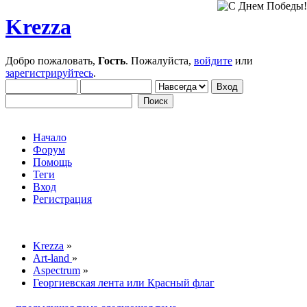
Krezza
Добро пожаловать,
Гость
. Пожалуйста,
войдите
или
зарегистрируйтесь
.
Начало
Форум
Помощь
Теги
Вход
Регистрация
Krezza
»
Art-land
»
Aspectrum
»
Георгиевская лента или Красный флаг