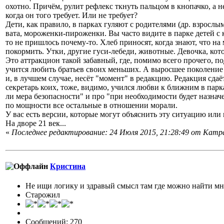
охотно. Причём, рулит рефлекс ткнуть пальцом в кнопачко, а н
когда он того требует. Или не требует?
Дети, как правило, в парках гуляют с родителями (др. взрослы
вата, мороженки-пироженки. Вы часто видите в парке детей с 
то не пришлось почему-то. Хлеб приносят, когда знают, что на 
покормить. Утки, другие гуси-лебеди, животные. Девочка, ко
Это аттракцион такой забавный, где, помимо всего прочего, 
учится любить братьев своих меньших. А выросшее поколение 
и, в лучшем случае, несёт "момент" в редакцию. Редакция сдаё
секретарь коих, тоже, видимо, учился любви к ближним в парка
ли мера безопасности" и про "при необходимости будет назнач
по мощности все остальные в отношении морали.
У вас есть версии, которые могут объяснить эту ситуацию или 
На дворе 21 век...
«
Последнее редактирование: 24 Июля 2015, 21:28:49 от Кampa
Кристина
Не ищи логику и здравый смысл там где можно найти м
Старожил
Сообщений: 270