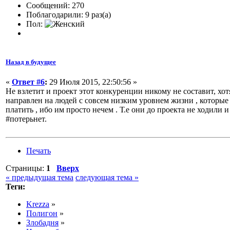
Сообщений: 270
Поблагодарили: 9 раз(а)
Пол:
Назад в будущее
«
Ответ #6
:
29 Июля 2015, 22:50:56 »
Не взлетит и проект этот конкуренции никому не составит, хот
направлен на людей с совсем низким уровнем жизни , которые н
платить , ибо им просто нечем . Т.е они до проекта не ходили и
#потерьнет.
Печать
Страницы:
1
Вверх
« предыдущая тема
следующая тема »
Теги:
Krezza
»
Полигон
»
Злобадня
»