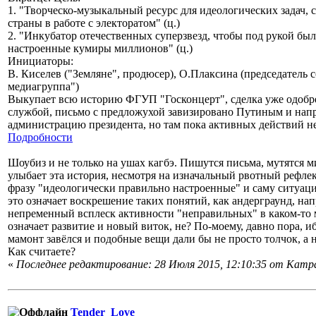
1. "Творческо-музыкальный ресурс для идеологических задач,
страны в работе с электоратом" (ц.)
2. "Инкубатор отечественных суперзвезд, чтобы под рукой бы
настроенные кумиры миллионов" (ц.)
Инициаторы:
В. Киселев ("Земляне", продюсер), О.Плаксина (председатель 
медиагруппа")
Выкупает всю историю ФГУП "Госконцерт", сделка уже одоб
службой, письмо с предложухой завизировано Путиным и напр
администрацию президента, но там пока активных действий 
Подробности
Шоубиз и не только на ушах кагбэ. Пишутся письма, мутятся м
улыбает эта история, несмотря на изначальный рвотный рефлек
фразу "идеологически правильно настроенные" и саму ситуацию
это означает воскрешение таких понятий, как андерграунд, нап
непременный всплеск активности "неправильных" в каком-то 
означает развитие и новый виток, не? По-моему, давно пора, и
мамонт завёлся и подобные вещи дали бы не просто толчок, а
Как считаете?
«
Последнее редактирование: 28 Июля 2015, 12:10:35 от Кampa
Tender_Love