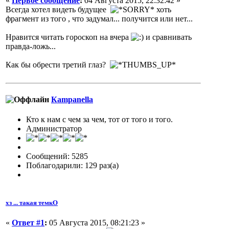
«
Первое сообщение
:
04 Августа 2015, 22:32:42 »
Всегда хотел видеть будущее
хоть
фрагмент из того , что задумал... получится или нет...
Нравится читать гороскоп на вчера
и сравнивать
правда-ложь...
Как бы обрести третий глаз?
Кampanella
Кто к нам с чем за чем, тот от того и того.
Администратор
Сообщений: 5285
Поблагодарили: 129 раз(а)
хз ... такая темкО
«
Ответ #1
:
05 Августа 2015, 08:21:23 »