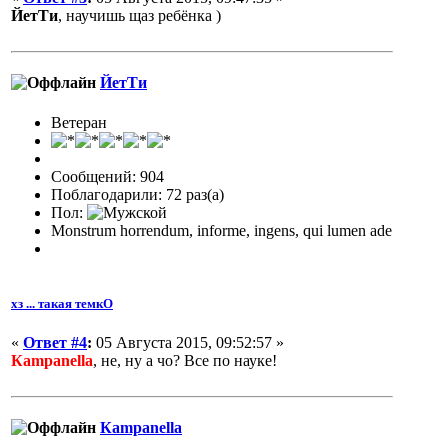
ЙетТи
, научишь щаз ребёнка )
ЙетТи
Ветеран
Сообщений: 904
Поблагодарили: 72 раз(а)
Пол:
Monstrum horrendum, informe, ingens, qui lumen ade
хз ... такая темкО
«
Ответ #4
:
05 Августа 2015, 09:52:57 »
Кampanella
, не, ну а чо? Все по науке!
Кampanella