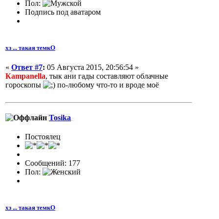
Пол:
Подпись под аватаром
хз ... такая темкО
«
Ответ #7
:
05 Августа 2015, 20:56:54 »
Кampanella
, тык ани гады составляют облачные
гороскопы
по-любому что-то и вроде моё
Tosika
Постоялец
Сообщений: 177
Пол:
хз ... такая темкО