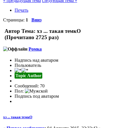
« предыдущая тема
следующая тема »
Печать
Страницы:
1
Вниз
Автор
Тема: хз ... такая темкО
(Прочитано 2725 раз)
Ромка
Надпись над аватаром
Пользователь
Topic Author
Сообщений: 70
Пол:
Подпись под аватаром
хз ... такая темкО