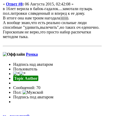
«
Ответ #8
:
06 Августа 2015, 02:42:08 »
в 16лет верила в бабок-гадалок....замотали пузырь
пол.литровки слямденный и вперед к ее дому.
В итоге она нам троим нагодала)))))).
А вообще знаю,что есть реально сильные люди
способные "удивить,вылечить",но таких оч еденично.
Гороскопам не верю,это просто набор распечатки
методом тыка.
Ромка
Надпись над аватаром
Пользователь
Topic Author
Сообщений: 70
Пол:
Подпись под аватаром
хз ... такая темкО