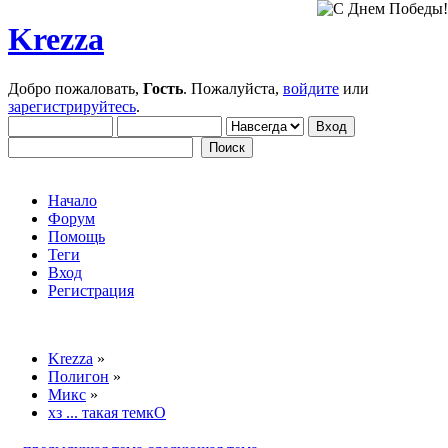
Krezza
Добро пожаловать,
Гость
. Пожалуйста,
войдите
или
зарегистрируйтесь
.
Начало
Форум
Помощь
Теги
Вход
Регистрация
Krezza
»
Полигон
»
Микс
»
хз ... такая темкО