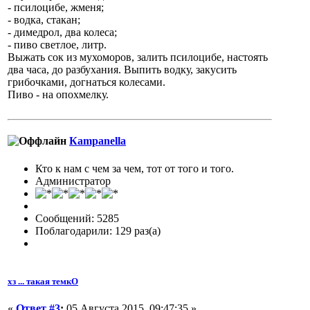
- псилоцибе, жменя;
- водка, стакан;
- димедрол, два колеса;
- пиво светлое, литр.
Выжать сок из мухоморов, залить псилоцибе, настоять
два часа, до разбухания. Выпить водку, закусить
грибочками, догнаться колесами.
Пиво - на опохмелку.
Кampanella
Кто к нам с чем за чем, тот от того и того.
Администратор
Сообщений: 5285
Поблагодарили: 129 раз(а)
хз ... такая темкО
«
Ответ #3
:
05 Августа 2015, 09:47:35 »