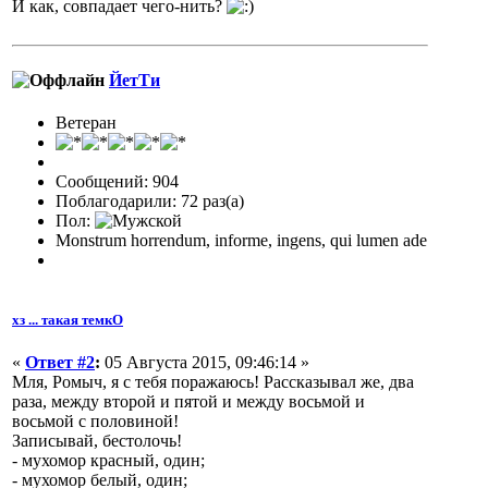
И как, совпадает чего-нить?
ЙетТи
Ветеран
Сообщений: 904
Поблагодарили: 72 раз(а)
Пол:
Monstrum horrendum, informe, ingens, qui lumen ade
хз ... такая темкО
«
Ответ #2
:
05 Августа 2015, 09:46:14 »
Мля, Ромыч, я с тебя поражаюсь! Рассказывал же, два
раза, между второй и пятой и между восьмой и
восьмой с половиной!
Записывай, бестолочь!
- мухомор красный, один;
- мухомор белый, один;