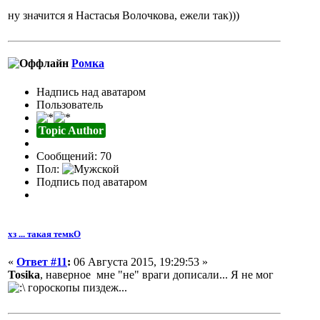
ну значится я Настасья Волочкова, ежели так)))
Ромка
Надпись над аватаром
Пользователь
Topic Author
Сообщений: 70
Пол:
Подпись под аватаром
хз ... такая темкО
«
Ответ #11
:
06 Августа 2015, 19:29:53 »
Tosika
, наверное мне "не" враги дописали... Я не мог
гороскопы пиздеж...