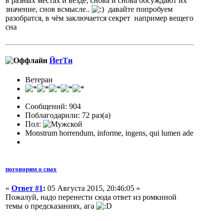
в разных местах и везде, снова и снова обсуждают их
значение, снов всмысле..
давайте попробуем
разобратся, в чём заключается секрет например вещего
сна
ЙетТи
Ветеран
Сообщений: 904
Поблагодарили: 72 раз(а)
Пол:
Monstrum horrendum, informe, ingens, qui lumen ade
поговорим о снах
«
Ответ #1
:
05 Августа 2015, 20:46:05 »
Пожалуй, надо перенести сюда ответ из ромкиной
темы о предсказаниях, ага