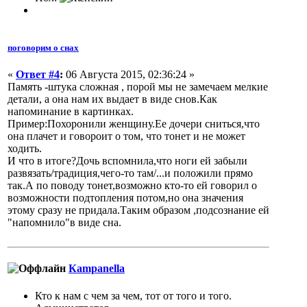
поговорим о снах
«
Ответ #4
:
06 Августа 2015, 02:36:24 »
Память -штука сложная , порой мы не замечаем мелкие
детали, а она нам их выдает в виде снов.Как
напоминание в картинках.
Пример:Похоронили женщину.Ее дочери сниться,что
она плачет и говороит о том, что тонет и не может
ходить.
И что в итоге?Дочь вспомнила,что ноги ей забыли
развязать/традиция,чего-то там/...и положили прямо
так.А по поводу тонет,возможно кто-то ей говорил о
возможности подтопления потом,но она значения
этому сразу не придала.Таким образом ,подсознание ей
"напомнило"в виде сна.
Кampanella
Кто к нам с чем за чем, тот от того и того.