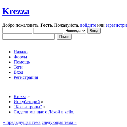
Krezza
Добро пожаловать,
Гость
. Пожалуйста,
войдите
или
зарегистр
Начало
Форум
Помощь
Теги
Вход
Регистрация
Krezza
»
Инкубаторий
»
"Козьи тропы"
»
Сидели мы щас с Лёхой в zello,
« предыдущая тема
следующая тема »