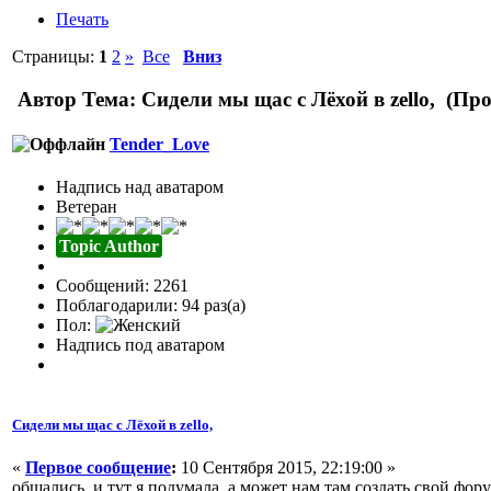
Печать
Страницы:
1
2
»
Все
Вниз
Автор
Тема: Сидели мы щас с Лёхой в zello, (Пр
Tender_Love
Надпись над аватаром
Ветеран
Topic Author
Сообщений: 2261
Поблагодарили: 94 раз(а)
Пол:
Надпись под аватаром
Сидели мы щас с Лёхой в zello,
«
Первое сообщение
:
10 Сентября 2015, 22:19:00 »
общались, и тут я подумала, а может нам там создать свой фо