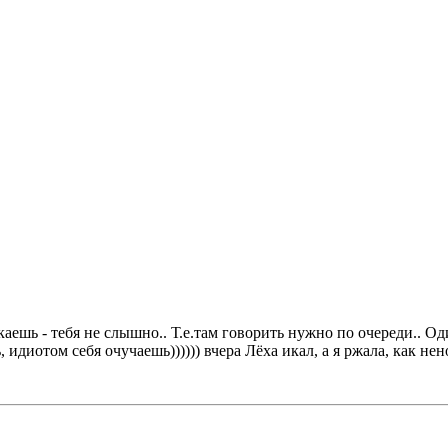
аешь - тебя не слышно.. Т.е.там говорить нужно по очереди.. О
идиотом себя очучаешь)))))) вчера Лёха икал, а я ржала, как не