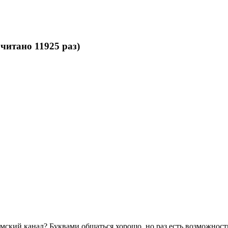
очитано 11925 раз)
румский канал? Буквами общаться хорошо, но раз есть возможнос