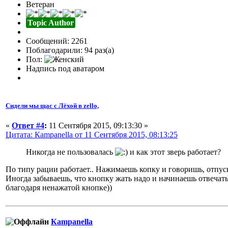
Ветеран
Topic Author
Сообщений: 2261
Поблагодарили: 94 раз(а)
Пол:
Надпись под аватаром
Сидели мы щас с Лёхой в zello,
«
Ответ #4
:
11 Сентября 2015, 09:13:30 »
Цитата: Кampanella от 11 Сентября 2015, 08:13:25
Никогда не пользовалась
и как этот зверь работает?
По типу рации работает.. Нажимаешь копку и говоришь, отпуск
Иногда забываешь, что кнопку жать надо и начинаешь отвечать, 
благодаря ненажатой кнопке))
Кampanella