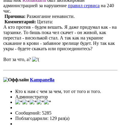
Ваш ник
Komandarm
был заблокирован
администрацией за нарушение
правил сервиса
на 240
час.
Причина:
Разжигание ненависти.
Комментарий:
Цитата:
А кто против - будем вешать. Я даже придумал как - на
тарзанке. То бишь пока чел скачет - он живой, как
перестал - висюлькой стал. А так как на украине
скакание в крови - забавное зрелище будет. Ну так как
укры - будете скакать или присоединитесь?
Вот за что, а?
Кampanella
Кто к нам с чем за чем, тот от того и того.
Администратор
Сообщений: 5285
Поблагодарили: 129 раз(а)