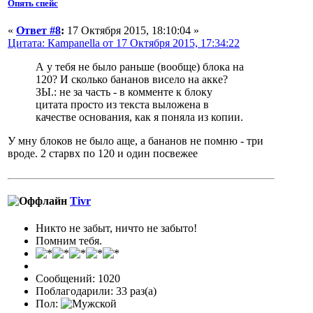
Опять спейс
«
Ответ #8
:
17 Октября 2015, 18:10:04 »
Цитата: Кampanella от 17 Октября 2015, 17:34:22
А у тебя не было раньше (вообще) блока на
120? И сколько бананов висело на акке?
ЗЫ.: не за часть - в комменте к блоку
цитата просто из текста выложена в
качестве основания, как я поняла из копии.
У мну блоков не было аще, а бананов не помню - три
вроде. 2 старвх по 120 и один посвежее
Tivr
Никто не забыт, ничто не забыто!
Помним тебя.
Сообщений: 1020
Поблагодарили: 33 раз(а)
Пол: