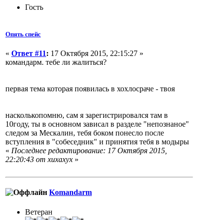
Гость
Опять спейс
«
Ответ #11
:
17 Октября 2015, 22:15:27 »
командарм. тебе ли жалиться?
первая тема которая появилась в хохлосраче - твоя
насколькопомню, сам я зарегистрировался там в
10году, ты в основном зависал в разделе "непознаное"
следом за Мескалин, тебя боком понесло после
вступления в "собеседник" и принятия тебя в модыры
«
Последнее редактирование: 17 Октября 2015,
22:20:43 от xuxaxyx
»
Komandarm
Ветеран