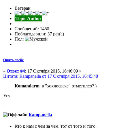
Ветеран
Topic Author
Сообщений: 1450
Поблагодарили: 37 раз(а)
Пол:
Опять спейс
«
Ответ #4
:
17 Октября 2015, 16:46:09 »
Цитата: Кampanella от 17 Октября 2015, 16:45:48
Komandarm
, в "хохлосраче" отметилсо? )
Угу
Кampanella
Кто к нам с чем за чем, тот от того и того.