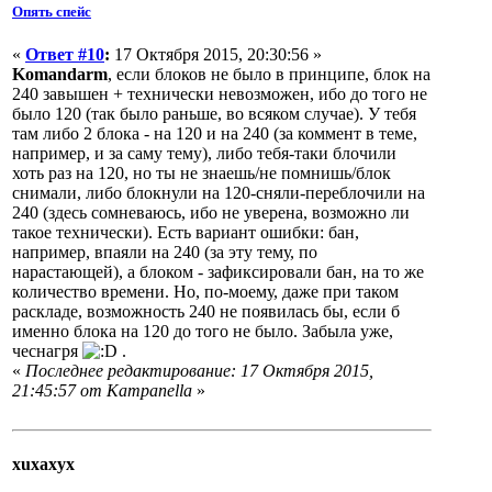
Опять спейс
«
Ответ #10
:
17 Октября 2015, 20:30:56 »
Komandarm
, если блоков не было в принципе, блок на
240 завышен + технически невозможен, ибо до того не
было 120 (так было раньше, во всяком случае). У тебя
там либо 2 блока - на 120 и на 240 (за коммент в теме,
например, и за саму тему), либо тебя-таки блочили
хоть раз на 120, но ты не знаешь/не помнишь/блок
снимали, либо блокнули на 120-сняли-переблочили на
240 (здесь сомневаюсь, ибо не уверена, возможно ли
такое технически). Есть вариант ошибки: бан,
например, впаяли на 240 (за эту тему, по
нарастающей), а блоком - зафиксировали бан, на то же
количество времени. Но, по-моему, даже при таком
раскладе, возможность 240 не появилась бы, если б
именно блока на 120 до того не было. Забыла уже,
чеснагря
.
«
Последнее редактирование: 17 Октября 2015,
21:45:57 от Кampanella
»
xuxaxyx