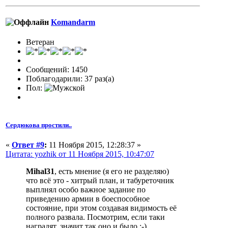
Komandarm
Ветеран
Сообщений: 1450
Поблагодарили: 37 раз(а)
Пол:
Сердюкова простили..
«
Ответ #9
:
11 Ноября 2015, 12:28:37 »
Цитата: yozhik от 11 Ноября 2015, 10:47:07
Mihal31
, есть мнение (я его не разделяю)
что всё это - хитрый план, и табуреточник
выплнял особо важное задание по
приведению армии в боеспособное
состояние, при этом создавая видимость её
полного развала. Посмотрим, если таки
наградят, значит так оно и было :-)