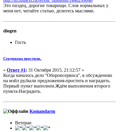
http://m.rusnext.ru/recent_opinions/1446299048
Это пиздец, дорогие товарищи. Слов нормальных у
меня нет, читайте статью, делитесь мыслями.
diogen
Гость
Сердюкова простили..
«
Ответ #1
:
31 Октября 2015, 21:12:57 »
Когда началось дело ''Оборонсервиса'', в обсуждениях
на мэйл ру,были предложения-простить и наградить.
Первый пункт выполнен.Ждём выполнения второго
пункта-Наградить.
Komandarm
Ветеран