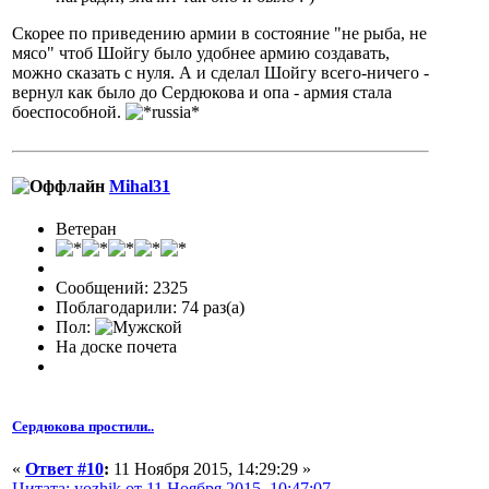
Скорее по приведению армии в состояние "не рыба, не
мясо" чтоб Шойгу было удобнее армию создавать,
можно сказать с нуля. А и сделал Шойгу всего-ничего -
вернул как было до Сердюкова и опа - армия стала
боеспособной.
Mihal31
Ветеран
Сообщений: 2325
Поблагодарили: 74 раз(а)
Пол:
На доске почета
Сердюкова простили..
«
Ответ #10
:
11 Ноября 2015, 14:29:29 »
Цитата: yozhik от 11 Ноября 2015, 10:47:07