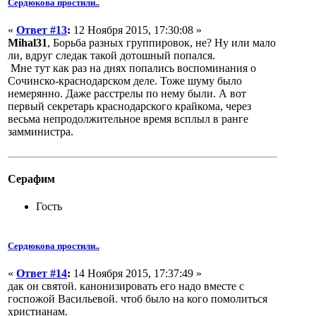
Сердюкова простили..
«
Ответ #13
:
12 Ноября 2015, 17:30:08 »
Mihal31
, Борьба разных группировок, не? Ну или мало
ли, вдруг следак такой дотошный попался.
Мне тут как раз на днях попались воспоминания о
Сочинско-краснодарском деле. Тоже шуму было
немерянно. Даже расстрелы по нему были. А вот
первый секретарь краснодарского крайкома, через
весьма непродолжительное время всплыл в ранге
замминистра.
Серафим
Гость
Сердюкова простили..
«
Ответ #14
:
14 Ноября 2015, 17:37:49 »
дак он святой. канонизировать его надо вместе с
госпожой Васильевой. чтоб было на кого помолиться
христианам.