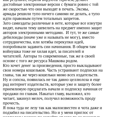
достойные электронные версии с бумаги ровно с той
же скоростью что они выходят в печать. Эксмы,
армады решили тупо ничего самими не делать, а тупо
идти правовым путем тотальных запретов.
Зато самиздаты различные в нете, которые все изнутри
видят, начали тему шевелить на предмет именно защит
авторов электронными методами. И тут, те же самые
дебилоиды (иначе уже и называть не могу), вместо
сотрудничества, или хотябы перекупки идей,
попробовали задавить сии начинания. В общем там
войнушка тоже не хилая идет, за писателей и
читателей. Авторы то современные, так же в своей
основе с того же ресурса Машкова родом.
Кто хочет денег за произведения, просто выкладывают
свои номера кошельков. Часть устраивают подписки на
главы, так же через кошельки мимо всех издательств.
Ну и сопсна, появилась не так давно целлюлоза и еще
рад интернет издательств, которые уже и защиту более
приемлимую предлагать начали и подписку начиная от
продажи по главам. Накатал главу, выложил, кто
читает, закинул мелоч, получил возможность проду
прочесть.
Я пока туда не лезу так как малоизвестен и чота даже и
подзабил на писательство. Но и у меня приглос от