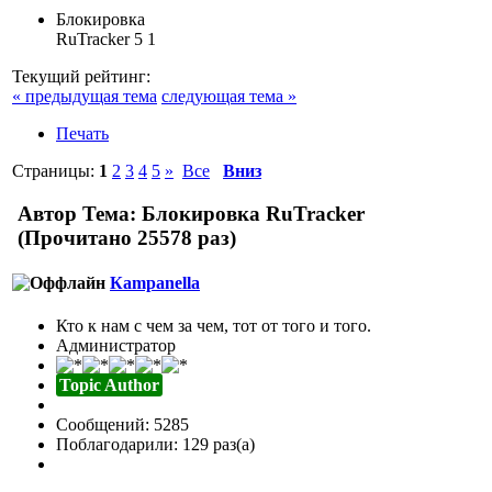
Блокировка
RuTracker
5
1
Текущий рейтинг:
« предыдущая тема
следующая тема »
Печать
Страницы:
1
2
3
4
5
»
Все
Вниз
Автор
Тема: Блокировка RuTracker
(Прочитано 25578 раз)
Кampanella
Кто к нам с чем за чем, тот от того и того.
Администратор
Topic Author
Сообщений: 5285
Поблагодарили: 129 раз(а)