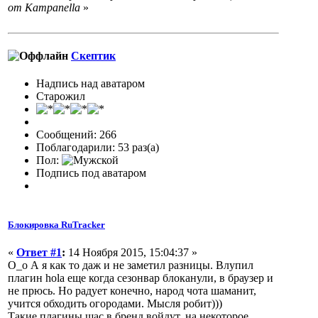
от Кampanella
»
Скептик
Надпись над аватаром
Старожил
Сообщений: 266
Поблагодарили: 53 раз(а)
Пол:
Подпись под аватаром
Блокировка RuTracker
«
Ответ #1
:
14 Ноября 2015, 15:04:37 »
О_о А я как то даж и не заметил разницы. Влупил
плагин hola еще когда сезонвар блоканули, в браузер и
не прюсь. Но радует конечно, народ чота шаманит,
учится обходить огородами. Мысля робит)))
Такие плагины щас в бренд войдут, на некоторое