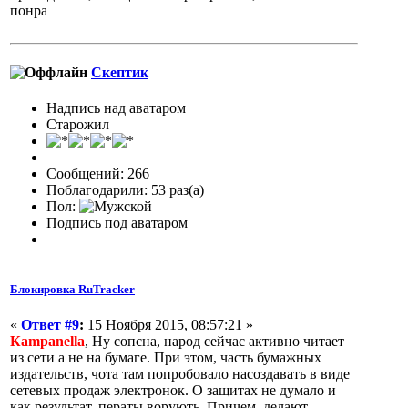
понра
Скептик
Надпись над аватаром
Старожил
Сообщений: 266
Поблагодарили: 53 раз(а)
Пол:
Подпись под аватаром
Блокировка RuTracker
«
Ответ #9
:
15 Ноября 2015, 08:57:21 »
Кampanella
, Ну сопсна, народ сейчас активно читает
из сети а не на бумаге. При этом, часть бумажных
издательств, чота там попробовало насоздавать в виде
сетевых продаж электронок. О защитах не думало и
как результат, ператы ворують. Причем, делают