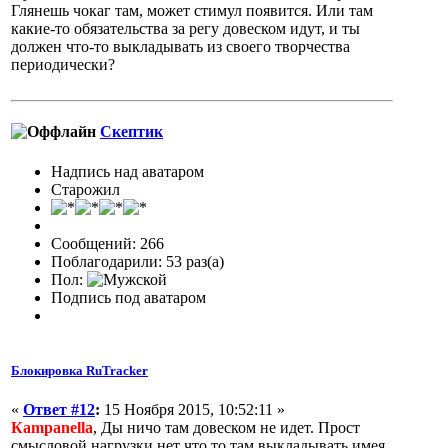
Глянешь чокаг там, может стимул появится. Или там
какие-то обязательства за регу довеском идут, и ты
должен что-то выкладывать из своего творчества
периодически?
Скептик
Надпись над аватаром
Старожил
Сообщений: 266
Поблагодарили: 53 раз(а)
Пол:
Подпись под аватаром
Блокировка RuTracker
«
Ответ #12
:
15 Ноября 2015, 10:52:11 »
Кampanella
, Ды ничо там довеском не идет. Прост
смысловой нагрузки нет что то там выкладывать имея