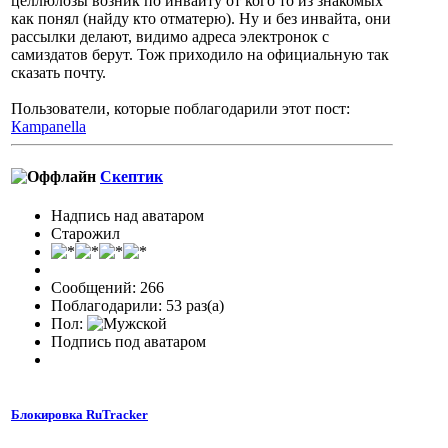
целлюлозы возник по инвайту от кого то из знакомых
как понял (найду кто отматерю). Ну и без инвайта, они
рассылки делают, видимо адреса электронок с
самиздатов берут. Тож приходило на официальную так
сказать почту.
Пользователи, которые поблагодарили этот пост:
Кampanella
Скептик
Надпись над аватаром
Старожил
Сообщений: 266
Поблагодарили: 53 раз(а)
Пол:
Подпись под аватаром
Блокировка RuTracker