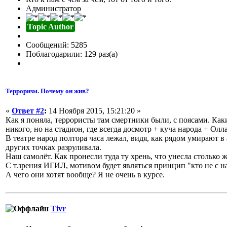
Администратор
Topic Author
Сообщений: 5285
Поблагодарили: 129 раз(а)
Терроризм. Почему он жив?
«
Ответ #2
:
14 Ноября 2015, 15:21:20 »
Как я поняла, террористы там смертники были, с поясами. Каки
никого, но на стадион, где всегда досмотр + куча народа + Олл
В театре народ полтора часа лежал, видя, как рядом умирают 
других точках разруливала.
Наш самолёт. Как пронесли туда ту хрень, что унесла столько 
С т.зрения ИГИЛ, мотивом будет являться принцип "кто не с нам
А чего они хотят вообще? Я не очень в курсе.
Tivr