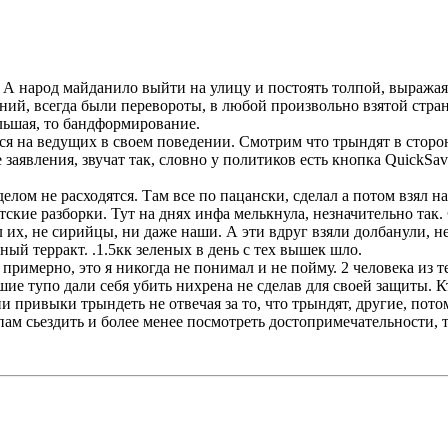
А народ майданило выйти на улицу и постоять толпой, выражая 
ий, всегда были перевороты, в любой произвольно взятой стран
большая, то бандформирование.
ется на ведущих в своем поведении. Смотрим что трындят в стор
е заявления, звучат так, словно у политиков есть кнопка QuickSa
делом не расходятся. Там все по пацански, сделал а потом взял на
тские разборки. Тут на днях инфа мелькнула, незначительно так. 
х, не сирийцы, ни даже наши. А эти вдруг взяли долбанули, н
ный терракт. .1.5кк зеленых в день с тех вышек шло.
 примерно, это я никогда не понимал и не пойму. 2 человека из 
шие тупо дали себя убить нихрена не сделав для своей защиты. К
привыки трындеть не отвечая за то, что трындят, другие, потом
ам сьездить и более менее посмотреть достопримечательности, 