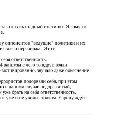
так сказать стадный инстинкт. Я кому то
е.
ону оппонентов "ведущие" политики и их
ve своего персонажа. Это в
 себя ответственность.
Французы с чего то вдруг, взяли
е мотивированно, звучало даже обьяснение
террористов подорвали себя, при этом
то в данном случае недоразвитый,
 уже брать на себя ответственность.
тот уже и не увидит толком. Европу ждут