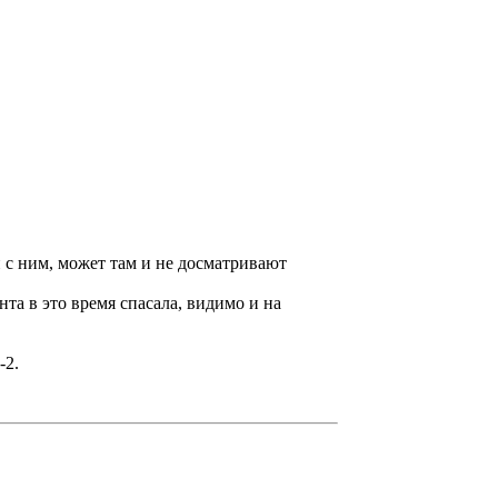
н с ним, может там и не досматривают
та в это время спасала, видимо и на
-2.