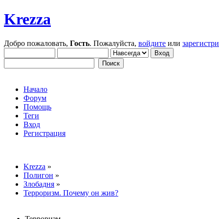
Krezza
Добро пожаловать,
Гость
. Пожалуйста,
войдите
или
зарегистр
Начало
Форум
Помощь
Теги
Вход
Регистрация
Krezza
»
Полигон
»
Злобадня
»
Терроризм. Почему он жив?
Терроризм.