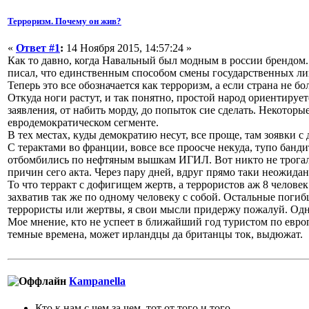
Терроризм. Почему он жив?
«
Ответ #1
:
14 Ноября 2015, 14:57:24 »
Как то давно, когда Навальный был модным в россии брендом. 
писал, что единственным способом смены государственных лин
Теперь это все обозначается как терроризм, а если страна не 
Откуда ноги растут, и так понятно, простой народ ориентиру
заявления, от набить морду, до попыток сие сделать. Некоторы
евродемократическом сегменте.
В тех местах, куды демократию несут, все проще, там зоявки с 
С терактами во франции, вовсе все проосче некуда, тупо банди
отбомбились по нефтяным вышкам ИГИЛ. Вот никто не трогал и
причин сего акта. Через пару дней, вдруг прямо таки неожидан
То что терракт с дофигищем жертв, а террористов аж 8 человек
захватив так же по одному человеку с собой. Остальные погиб
террористы или жертвы, я свои мысли придержу пожалуй. Одни 
Мое мнение, кто не успеет в ближайший год туристом по европ
темные времена, может ирландцы да британцы ток, выдюжат.
Кampanella
Кто к нам с чем за чем, тот от того и того.