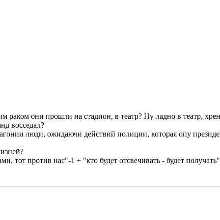
м раком они прошли на стадион, в театр? Ну ладно в театр, хре
анд восседал?
в агонии люди, ожидаючи действий полиции, которая опу президен
жизней?
и, тот против нас"-1 + "кто будет отсвечивать - будет получать"