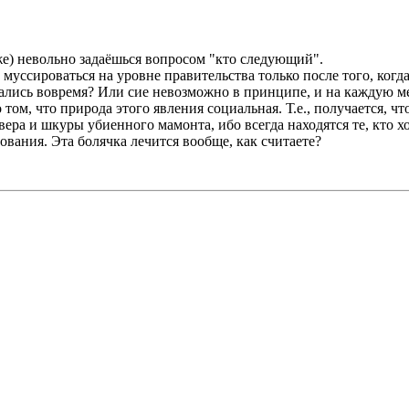
е) невольно задаёшься вопросом "кто следующий".
муссироваться на уровне правительства только после того, когда
ались вовремя? Или сие невозможно в принципе, и на каждую ме
ом, что природа этого явления социальная. Т.е., получается, что
ера и шкуры убиенного мамонта, ибо всегда находятся те, кто хо
ования. Эта болячка лечится вообще, как считаете?