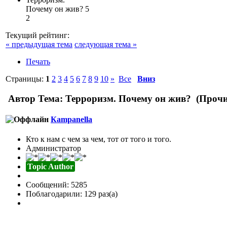
Почему он жив?
5
2
Текущий рейтинг:
« предыдущая тема
следующая тема »
Печать
Страницы:
1
2
3
4
5
6
7
8
9
10
»
Все
Вниз
Автор
Тема: Терроризм. Почему он жив? (Прочи
Кampanella
Кто к нам с чем за чем, тот от того и того.
Администратор
Topic Author
Сообщений: 5285
Поблагодарили: 129 раз(а)