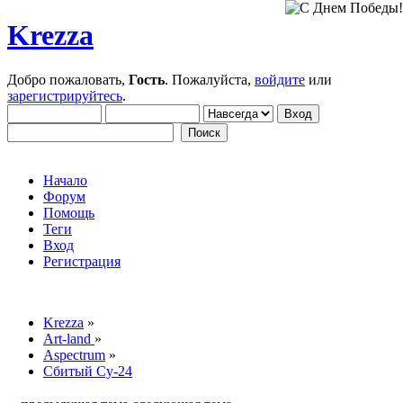
Krezza
Добро пожаловать,
Гость
. Пожалуйста,
войдите
или
зарегистрируйтесь
.
Начало
Форум
Помощь
Теги
Вход
Регистрация
Krezza
»
Art-land
»
Aspectrum
»
Сбитый Су-24