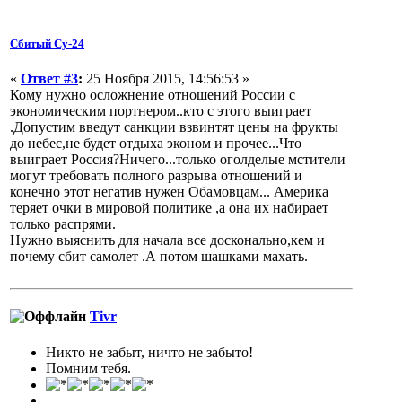
Сбитый Су-24
«
Ответ #3
:
25 Ноября 2015, 14:56:53 »
Кому нужно осложнение отношений России с
экономическим портнером..кто с этого выиграет
.Допустим введут санкции взвинтят цены на фрукты
до небес,не будет отдыха эконом и прочее...Что
выиграет Россия?Ничего...только оголделые мстители
могут требовать полного разрыва отношений и
конечно этот негатив нужен Обамовцам... Америка
теряет очки в мировой политике ,а она их набирает
только распрями.
Нужно выяснить для начала все досконально,кем и
почему сбит самолет .А потом шашками махать.
Tivr
Никто не забыт, ничто не забыто!
Помним тебя.