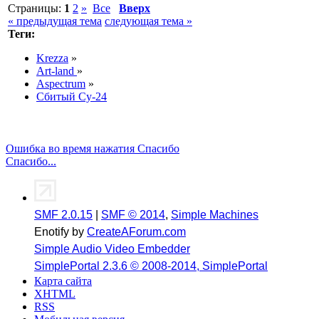
Страницы:
1
2
»
Все
Вверх
« предыдущая тема
следующая тема »
Теги:
Krezza
»
Art-land
»
Aspectrum
»
Сбитый Су-24
Ошибка во время нажатия Спасибо
Спасибо...
SMF 2.0.15
|
SMF © 2014
,
Simple Machines
Enotify by
CreateAForum.com
Simple Audio Video Embedder
SimplePortal 2.3.6 © 2008-2014, SimplePortal
Карта сайта
XHTML
RSS