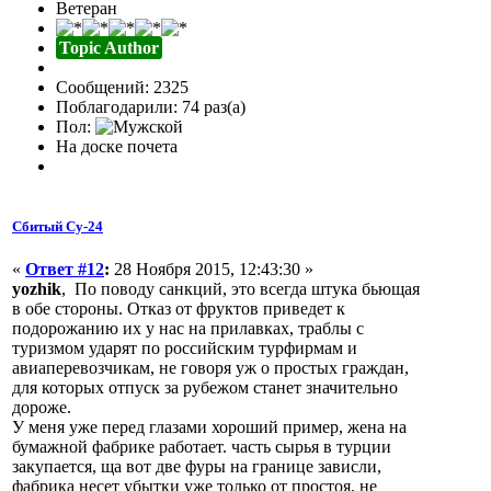
Ветеран
Topic Author
Сообщений: 2325
Поблагодарили: 74 раз(а)
Пол:
На доске почета
Сбитый Су-24
«
Ответ #12
:
28 Ноября 2015, 12:43:30 »
yozhik
, По поводу санкций, это всегда штука бьющая
в обе стороны. Отказ от фруктов приведет к
подорожанию их у нас на прилавках, траблы с
туризмом ударят по российским турфирмам и
авиаперевозчикам, не говоря уж о простых граждан,
для которых отпуск за рубежом станет значительно
дороже.
У меня уже перед глазами хороший пример, жена на
бумажной фабрике работает. часть сырья в турции
закупается, ща вот две фуры на границе зависли,
фабрика несет убытки уже только от простоя, не