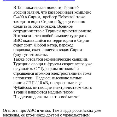
В 12ч показывали новости, Генштаб
России заявил, что разворачивает комплекс
С-400 в Сирии, крейсер "Москва" тоже
заходит в воды Сирии и будет усиленно
следить за обстановкой. Военное
сотрудничество с Турцией приостановлено.
Это значит, что любой самолет турецких
ВВС оказавшийся на территории в Сирии
будет сбит. Любой катер, пароход,
подлодка, оказавшиеся в водах Сирии
будут уничтожены.
Также готовятся экономические санкции.
Турецкие овощи и фрукты скорее всего уже
не увидим. С "Турецким потоком" и
строящейся атомной электростанцией тоже
непонятки. Надеюсь высоковольтные
линии ЛЭП-110 кВ, построенные еще
Чубайсом, питающие электричеством часть
Турции накроются медным тазом.
Предатели должны знать своё место!
Ога, ога, про АЭС я читал. Там 3 ярда российских уже
вложены, ее кто-нибудь другой с удовольствием