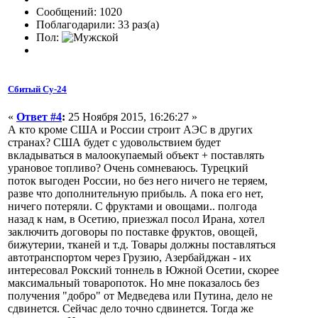
Сообщений: 1020
Поблагодарили: 33 раз(а)
Пол:
Сбитый Су-24
«
Ответ #4
:
25 Ноября 2015, 16:26:27 »
А кто кроме США и России строит АЭС в других
странах? США будет с удовольствием будет
вкладываться в малоокупаемый объект + поставлять
урановое топливо? Очень сомневаюсь. Турецкий
поток выгоден России, но без него ничего не теряем,
разве что дополнительную прибыль. А пока его нет,
ничего потеряли. С фруктами и овощами.. полгода
назад к нам, в Осетию, приезжал посол Ирана, хотел
заключить договоры по поставке фруктов, овощей,
бижутерии, тканей и т.д. Товары должны поставляться
автотранспортом через Грузию, Азербайджан - их
интересовал Рокский тоннель в Южной Осетии, скорее
максимальный товаропоток. Но мне показалось без
получения "добро" от Медведева или Путина, дело не
сдвинется. Сейчас дело точно сдвинется. Тогда же