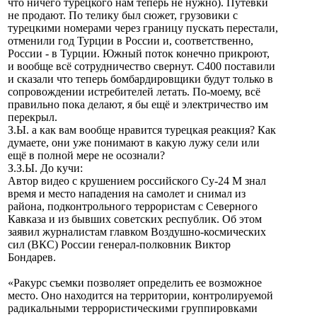
что ничего турецкого нам теперь не нужно). Путёвки
не продают. По телику был сюжет, грузовики с
турецкими номерами через границу пускать перестали,
отменили год Турции в России и, соответственно,
России - в Турции. Южный поток конечно прикроют,
и вообще всё сотрудничество свернут. С400 поставили
и сказали что теперь бомбардировщики будут только в
сопровождении истребителей летать. По-моему, всё
правильно пока делают, я бы ещё и электричество им
перекрыл.
З.Ы. а как вам вообще нравится турецкая реакция? Как
думаете, они уже понимают в какую лужу сели или
ещё в полной мере не осознали?
З.З.Ы. До кучи:
Автор видео с крушением российского Су-24 М знал
время и место нападения на самолет и снимал из
района, подконтрольного террористам с Северного
Кавказа и из бывших советских республик. Об этом
заявил журналистам главком Воздушно-космических
сил (ВКС) России генерал-полковник Виктор
Бондарев.
«Ракурс съемки позволяет определить ее возможное
место. Оно находится на территории, контролируемой
радикальными террористическими группировками