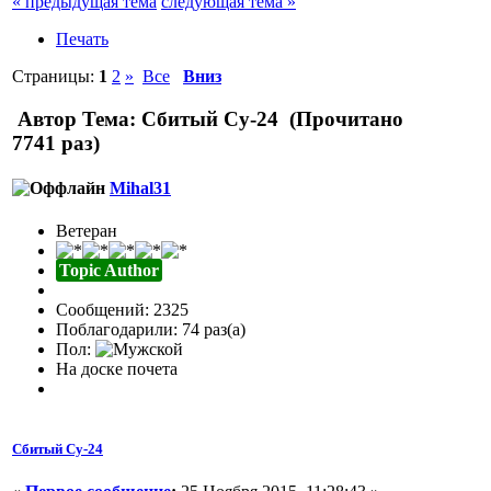
« предыдущая тема
следующая тема »
Печать
Страницы:
1
2
»
Все
Вниз
Автор
Тема: Сбитый Су-24 (Прочитано
7741 раз)
Mihal31
Ветеран
Topic Author
Сообщений: 2325
Поблагодарили: 74 раз(а)
Пол:
На доске почета
Сбитый Су-24