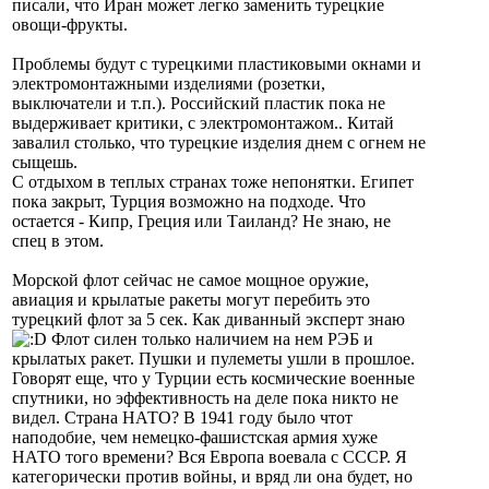
писали, что Иран может легко заменить турецкие
овощи-фрукты.
Проблемы будут с турецкими пластиковыми окнами и
электромонтажными изделиями (розетки,
выключатели и т.п.). Российский пластик пока не
выдерживает критики, с электромонтажом.. Китай
завалил столько, что турецкие изделия днем с огнем не
сыщешь.
С отдыхом в теплых странах тоже непонятки. Египет
пока закрыт, Турция возможно на подходе. Что
остается - Кипр, Греция или Таиланд? Не знаю, не
спец в этом.
Морской флот сейчас не самое мощное оружие,
авиация и крылатые ракеты могут перебить это
турецкий флот за 5 сек. Как диванный эксперт знаю
Флот силен только наличием на нем РЭБ и
крылатых ракет. Пушки и пулеметы ушли в прошлое.
Говорят еще, что у Турции есть космические военные
спутники, но эффективность на деле пока никто не
видел. Страна НАТО? В 1941 году было чтот
наподобие, чем немецко-фашистская армия хуже
НАТО того времени? Вся Европа воевала с СССР. Я
категорически против войны, и вряд ли она будет, но