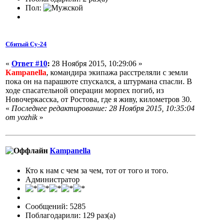
Пол:
Сбитый Су-24
«
Ответ #10
:
28 Ноября 2015, 10:29:06 »
Кampanella
, командира экипажа расстреляли с земли
пока он на парашюте спускался, а штурмана спасли. В
ходе спасательной операции морпех погиб, из
Новочеркасска, от Ростова, где я живу, километров 30.
«
Последнее редактирование: 28 Ноября 2015, 10:35:04
от yozhik
»
Кampanella
Кто к нам с чем за чем, тот от того и того.
Администратор
Сообщений: 5285
Поблагодарили: 129 раз(а)