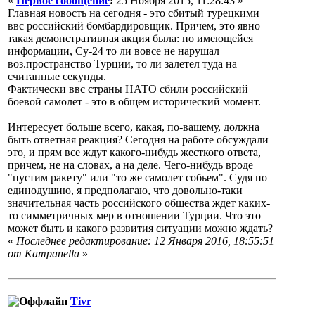
«
Первое сообщение
:
25 Ноября 2015, 11:28:43 »
Главная новость на сегодня - это сбитый турецкими
ввс российский бомбардировщик. Причем, это явно
такая демонстративная акция была: по имеющейся
информации, Су-24 то ли вовсе не нарушал
воз.пространство Турции, то ли залетел туда на
считанные секунды.
Фактически ввс страны НАТО сбили российский
боевой самолет - это в общем исторический момент.
Интересует больше всего, какая, по-вашему, должна
быть ответная реакция? Сегодня на работе обсуждали
это, и прям все ждут какого-нибудь жесткого ответа,
причем, не на словах, а на деле. Чего-нибудь вроде
"пустим ракету" или "то же самолет собьем". Судя по
единодушию, я предполагаю, что довольно-таки
значительная часть российского общества ждет каких-
то симметричных мер в отношении Турции. Что это
может быть и какого развития ситуации можно ждать?
«
Последнее редактирование: 12 Января 2016, 18:55:51
от Кampanella
»
Tivr