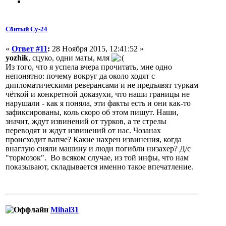
Сбитый Су-24
«
Ответ #11
:
28 Ноября 2015, 12:41:52 »
yozhik
, сцуко, одни маты, мля
Из того, что я успела вчера прочитать, мне одно
непонятно: почему вокруг да около ходят с
дипломатическими реверансами и не предъявят туркам
чёткой и конкретной доказухи, что наши границы не
нарушали - как я поняла, эти факты есть и они как-то
зафиксированы, коль скоро об этом пишут. Наши,
значит, ждут извинений от турков, а те стрелы
переводят и ждут извинений от нас. Чозанах
происходит вапче? Какие нахрен извинения, когда
внаглую сняли машину и люди погибли низахер? Д/с
"тормозок". Во всяком случае, из той инфы, что нам
показывают, складывается именно такое впечатление.
Mihal31