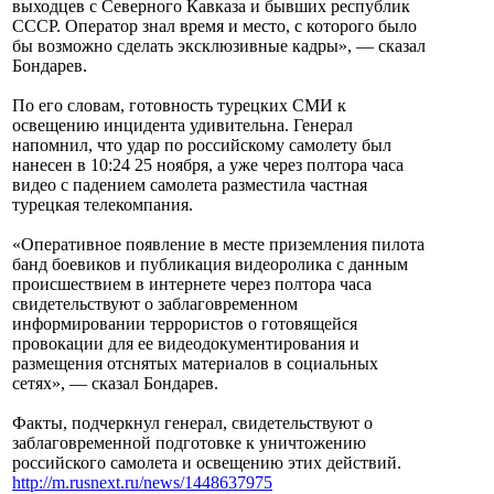
выходцев с Северного Кавказа и бывших республик
СССР. Оператор знал время и место, с которого было
бы возможно сделать эксклюзивные кадры», — сказал
Бондарев.
По его словам, готовность турецких СМИ к
освещению инцидента удивительна. Генерал
напомнил, что удар по российскому самолету был
нанесен в 10:24 25 ноября, а уже через полтора часа
видео с падением самолета разместила частная
турецкая телекомпания.
«Оперативное появление в месте приземления пилота
банд боевиков и публикация видеоролика с данным
происшествием в интернете через полтора часа
свидетельствуют о заблаговременном
информировании террористов о готовящейся
провокации для ее видеодокументирования и
размещения отснятых материалов в социальных
сетях», — сказал Бондарев.
Факты, подчеркнул генерал, свидетельствуют о
заблаговременной подготовке к уничтожению
российского самолета и освещению этих действий.
http://m.rusnext.ru/news/1448637975