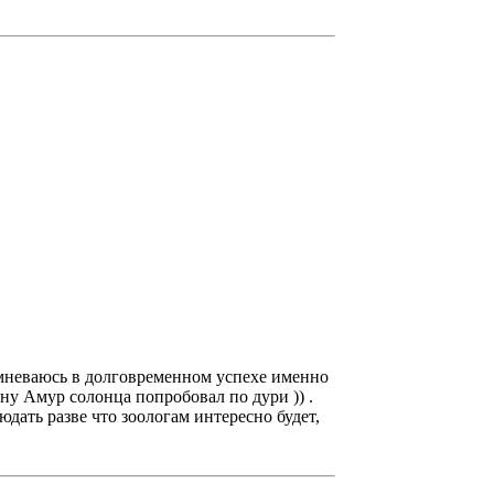
омневаюсь в долговременном успехе именно
 ну Амур солонца попробовал по дури )) .
юдать разве что зоологам интересно будет,