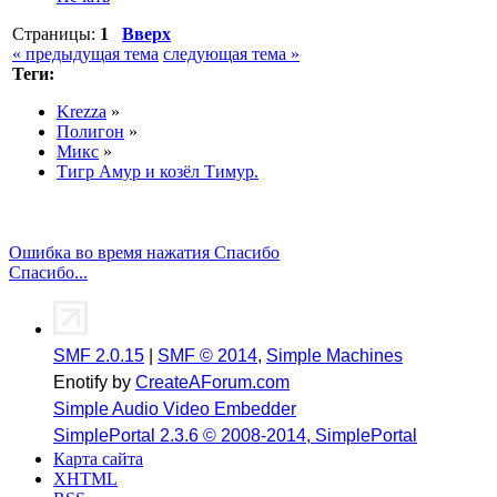
Страницы:
1
Вверх
« предыдущая тема
следующая тема »
Теги:
Krezza
»
Полигон
»
Микс
»
Тигр Амур и козёл Тимур.
Ошибка во время нажатия Спасибо
Спасибо...
SMF 2.0.15
|
SMF © 2014
,
Simple Machines
Enotify by
CreateAForum.com
Simple Audio Video Embedder
SimplePortal 2.3.6 © 2008-2014, SimplePortal
Карта сайта
XHTML