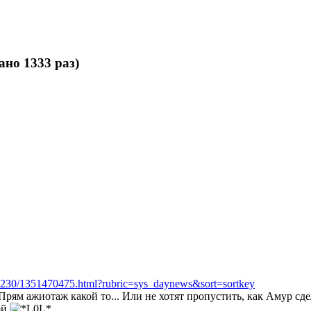
но 1333 раз)
151230/1351470475.html?rubric=sys_daynews&sort=sortkey
Прям ажиотаж какой то... Или не хотят пропустить, как Амур сде
ой