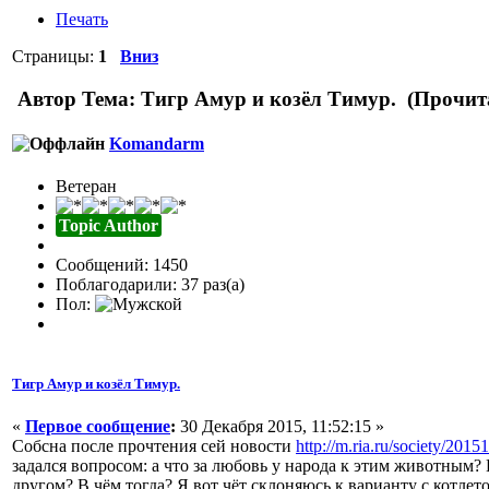
Печать
Страницы:
1
Вниз
Автор
Тема: Тигр Амур и козёл Тимур. (Прочита
Komandarm
Ветеран
Topic Author
Сообщений: 1450
Поблагодарили: 37 раз(а)
Пол:
Тигр Амур и козёл Тимур.
«
Первое сообщение
:
30 Декабря 2015, 11:52:15 »
Собсна после прочтения сей новости
http://m.ria.ru/society/20
задался вопросом: а что за любовь у народа к этим животным? 
другом? В чём тогда? Я вот чёт склоняюсь к варианту с котлет