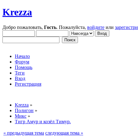
Krezza
Добро пожаловать,
Гость
. Пожалуйста,
войдите
или
зарегистр
Начало
Форум
Помощь
Теги
Вход
Регистрация
Krezza
»
Полигон
»
Микс
»
Тигр Амур и козёл Тимур.
« предыдущая тема
следующая тема »