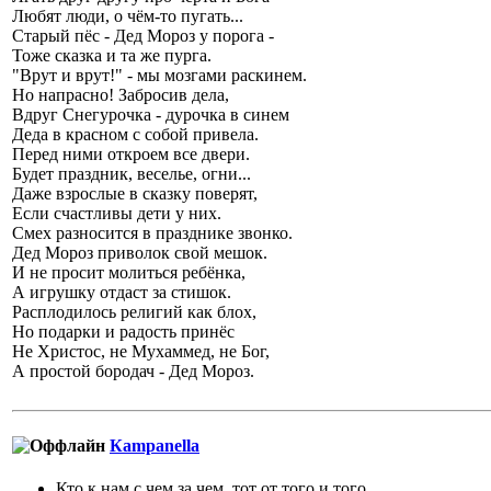
Любят люди, о чём-то пугать...
Старый пёс - Дед Мороз у порога -
Тоже сказка и та же пурга.
"Врут и врут!" - мы мозгами раскинем.
Но напрасно! Забросив дела,
Вдруг Снегурочка - дурочка в синем
Деда в красном с собой привела.
Перед ними откроем все двери.
Будет праздник, веселье, огни...
Даже взрослые в сказку поверят,
Если счастливы дети у них.
Смех разносится в празднике звонко.
Дед Мороз приволок свой мешок.
И не просит молиться ребёнка,
А игрушку отдаст за стишок.
Расплодилось религий как блох,
Но подарки и радость принёс
Не Христос, не Мухаммед, не Бог,
А простой бородач - Дед Мороз.
Кampanella
Кто к нам с чем за чем, тот от того и того.