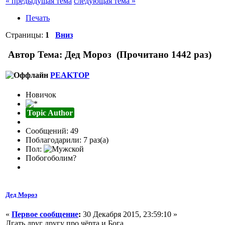
« предыдущая тема
следующая тема »
Печать
Страницы:
1
Вниз
Автор
Тема: Дед Мороз (Прочитано 1442 раз)
PEAKTOP
Новичок
Topic Author
Сообщений: 49
Поблагодарили: 7 раз(а)
Пол:
Побогоболим?
Дед Мороз
«
Первое сообщение
:
30 Декабря 2015, 23:59:10 »
Лгать друг другу про чёрта и Бога