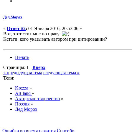
Дед Мороз
«
Ответ #2
:
01 Января 2016, 20:53:06 »
Вот, этот стих мне по нраву
Кстати, кого указывать автором при цитировании?
Печать
Страницы:
1
Вверх
« предыдущая тема
следующая тема »
Теги:
Krezza
»
Art-land
»
Авторское творчество
»
Поэзия
»
Дед Мороз
Ошибка во время нажатия Спасибо