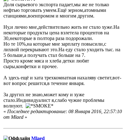
Доля сырьевого экспорта падает,мы же не только
нефтью торговать умеем.Ещё зерном,атомными
станциями,военпромом и многим другим.
Ну,и лично мне,действительно жить не стало хуже.На
некоторые продукты цена взлетела процентов на
30,некоторые в полтора раза подорожали.
Но те 10%,на которые мне зарплату повысили,с
лихвой перекрывают это.На еду стало уходить тыс. на
5 больше,а получать стал больше на 7.
Просто кроме мяса и хлеба детки любят
сыры,конфетки и прочее.
А здесь ещё и хата трехкомнатная нахаляву светит,вот-
вот вопрос решится,в течение января.
За других не знаю,может кому и хуже
стало.Индивидуалист я,слабо чужие проблемы
волнуют.
«
Последнее редактирование: 08 Января 2016, 22:57:10
от Mlaed
»
Mlaed