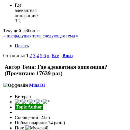
Где
адекватная
оппозиция?
3
2
Текущий рейтинг:
« предыдущая тема
следующая тема »
Печать
Страницы:
1
2
3
4
5
6
»
Все
Вниз
Автор
Тема: Где адекватная оппозиция?
(Прочитано 17639 раз)
Mihal31
Ветеран
Topic Author
Сообщений: 2325
Поблагодарили: 74 раз(а)
Пол: