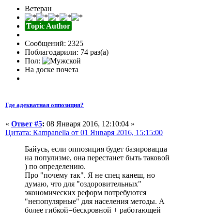
Ветеран
Topic Author
Сообщений: 2325
Поблагодарили: 74 раз(а)
Пол:
На доске почета
Где адекватная оппозиция?
«
Ответ #5
:
08 Января 2016, 12:10:04 »
Цитата: Кampanella от 01 Января 2016, 15:15:00
Байусь, если оппозиция будет базировацца
на популизме, она перестанет быть таковой
) по определению.
Про "почему так". Я не спец канеш, но
думаю, что для "оздоровительных"
экономических реформ потребуются
"непопулярные" для населения методы. А
более гибкой=бескровной + работающей