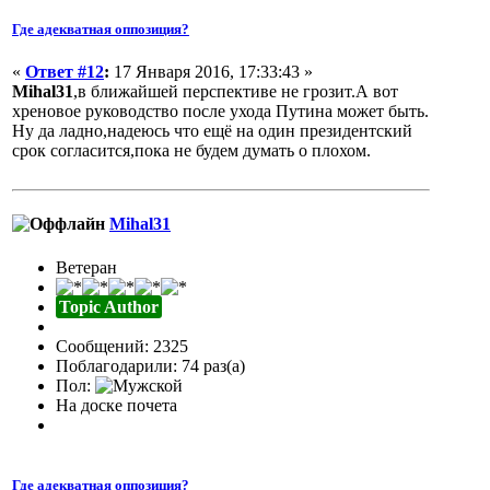
Где адекватная оппозиция?
«
Ответ #12
:
17 Января 2016, 17:33:43 »
Mihal31
,в ближайшей перспективе не грозит.А вот
хреновое руководство после ухода Путина может быть.
Ну да ладно,надеюсь что ещё на один президентский
срок согласится,пока не будем думать о плохом.
Mihal31
Ветеран
Topic Author
Сообщений: 2325
Поблагодарили: 74 раз(а)
Пол:
На доске почета
Где адекватная оппозиция?