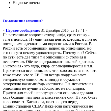
На доске почета
Где адекватная оппозиция?
«
Первое сообщение
:
31 Декабря 2015, 23:18:41 »
На возможные вопросы откуда инфа, сразу скажу -
гугл в помощь. Ну еще левада-центр, которых я считаю
последними адекватными опросниками в России. В
России есть огромнейший запрос на оппозицию, но
его по сути некому удовлетворить. Почему так? Сейчас
по сути есть два типа т.н оппозиции системная и
несистемная. Обе не выдерживают никакой критики.
Системная - это лдпр, кпрф, справедливороссы и т.п.
Практически все понимают, что голосовать за них - это
тоже самое, что за ЕР. Они всегда поддерживают
генеральную линию, хоть иногда и осуждают
осторожно какие-нибудь частности. Т.н. несистемная
оппозиция не лучше и абсолютно не популярна.
Причем для своей непопулярности они сами сделали
куда больше, чем правительственные сми. Ну кто будет
голосовать за Касьянова, ползающего перед
администрацией США? Даже если категорически не
нравится экономическая политика, при выборе между