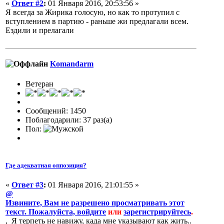
«
Ответ #2
:
01 Января 2016, 20:53:56 »
Я всегда за Жирика голосую, но как то протупил с
вступлением в партию - раньше жи предлагали всем.
Ездили и прелагали
Komandarm
Ветеран
Сообщений: 1450
Поблагодарили: 37 раз(а)
Пол:
Где адекватная оппозиция?
«
Ответ #3
:
01 Января 2016, 21:01:55 »
@
Извините, Вам не разрешено просматривать этот
текст. Пожалуйста,
войдите
или
зарегистрируйтесь
.
, Я терпеть не навижу, када мне указывают как жить..