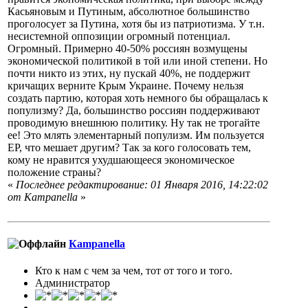
Касьяновым и Путиным, абсолютное большинство
проголосует за Путина, хотя бы из патриотизма. У т.н.
несистемной оппозиции огромный потенциал.
Огромный. Примерно 40-50% россиян возмущены
экономической политикой в той или иной степени. Но
почти никто из этих, ну пускай 40%, не поддержит
кричащих верните Крым Украине. Почему нельзя
создать партию, которая хоть немного бы обращалась к
популизму? Да, большинство россиян поддерживают
проводимую внешнюю политику. Ну так не трогайте
ее! Это млять элементарный популизм. Им пользуется
ЕР, что мешает другим? Так за кого голосовать тем,
кому не нравится ухудшающееся экономическое
положение страны?
«
Последнее редактирование: 01 Января 2016, 14:22:02
от Кampanella
»
Кampanella
Кто к нам с чем за чем, тот от того и того.
Администратор