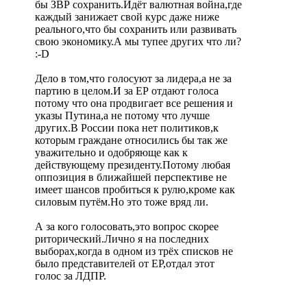
бы ЗВР сохранить.Идёт валютная война,где
каждый занижает свой курс даже ниже
реального,что бы сохранить или развивать
свою экономику.А мы тупее других что ли?
:-D
Дело в том,что голосуют за лидера,а не за
партию в целом.И за ЕР отдают голоса
потому что она продвигает все решения и
указы Путина,а не потому что лучше
других.В России пока нет политиков,к
которым граждане относились бы так же
уважительно и одобряюще как к
действующему президенту.Потому любая
оппозиция в ближайшей перспективе не
имеет шансов пробиться к рулю,кроме как
силовым путём.Но это тоже вряд ли.
А за кого голосовать,это вопрос скорее
риторический.Лично я на последних
выборах,когда в одном из трёх списков не
было представителей от ЕР,отдал этот
голос за ЛДПР.