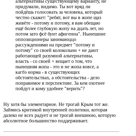
альтернативы существующему варианту, не
придумали, видимо. Ты вот вряд ли
пойдёшь голосовать за человека, который
честно скажет: "ребят, вот вы в жопе щаз
живёте - потому и потому, я вам обещаю
ещё более глубокую жопу на дцать лет, но
потом зато фсё буит афигенна". Нынешние
оппозиционеры занимаюццо
рассуждениями на предмет "потому и
потому" со своей колокольни + не дают
работающей разумной альтернативы,
власть - со своей + вещает о том, что
нынешняя жопа - это и не жопа вовсе, а
кагбэ норма - в существующих
обстоятельствах, а обстоятельства - дело
поправимое в перспективе. За кем охотнее
пойдут и кому удобнее "верить"?
Ну хотя бы элементарное. Не трогай Крым тот же.
Займись критикой внутренней политики, которая
далеко не всех радует и не трогай внешнюю, которую
абсолютное большинство поддерживает.