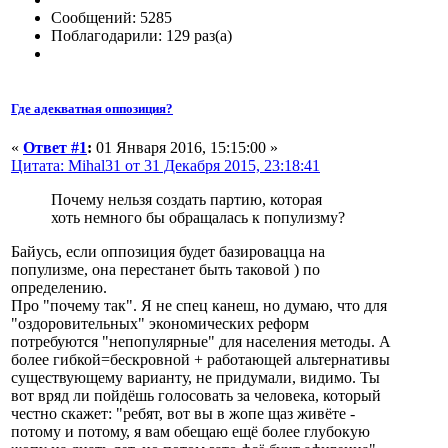
Сообщений: 5285
Поблагодарили: 129 раз(а)
Где адекватная оппозиция?
«
Ответ #1
:
01 Января 2016, 15:15:00 »
Цитата: Mihal31 от 31 Декабря 2015, 23:18:41
Почему нельзя создать партию, которая
хоть немного бы обращалась к популизму?
Байусь, если оппозиция будет базировацца на
популизме, она перестанет быть таковой ) по
определению.
Про "почему так". Я не спец канеш, но думаю, что для
"оздоровительных" экономических реформ
потребуются "непопулярные" для населения методы. А
более гибкой=бескровной + работающей альтернативы
существующему варианту, не придумали, видимо. Ты
вот вряд ли пойдёшь голосовать за человека, который
честно скажет: "ребят, вот вы в жопе щаз живёте -
потому и потому, я вам обещаю ещё более глубокую