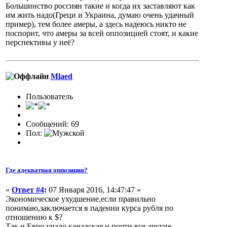
Большинство россиян такие и когда их заставляют как
им жить надо(Греци и Украина, думаю очень удачный
пример), тем более амеры, а здесь надеюсь никто не
поспорит, что амеры за всей оппозицией стоят, и какие
перспективы у неё?
Mlaed
Пользователь
Сообщений: 69
Пол:
Где адекватная оппозиция?
«
Ответ #4
:
07 Января 2016, 14:47:47 »
Экономическое ухудшение,если правильно
понимаю,заключается в падении курса рубля по
отношению к $?
Так и Евро упало,канадская и почти все другие