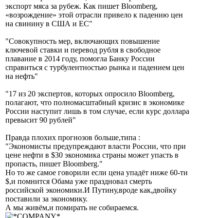
экспорт мяса за рубеж. Как пишет Bloomberg,
«возрождение» этой отрасли привело к падению цен
на свинину в США и ЕС"
"Совокупность мер, включающих повышение
ключевой ставки и перевод рубля в свободное
плавание в 2014 году, помогла Банку России
справиться с турбулентностью рынка и падением цен
на нефть"
"17 из 20 экспертов, которых опросило Bloomberg,
полагают, что полномасштабный кризис в экономике
России наступит лишь в том случае, если курс доллара
превысит 90 рублей"
Правда плохих прогнозов больше,типа :
"Экономисты предупреждают власти России, что при
цене нефти в $30 экономика страны может упасть в
пропасть, пишет Bloomberg."
Но то же самое говорили если цена упадёт ниже 60-ти
$,и помнится Обама уже праздновал смерть
российской экономики.И Путину,вроде как,двойку
поставили за экономику.
А мы живём,и помирать не собираемся.