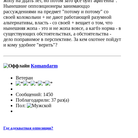
жопу на дцать лет, но потом зато фсё буит афигенна".
Нынешние оппозиционеры занимаюццо
рассуждениями на предмет "потому и потому" со
своей колокольни + не дают работающей разумной
альтернативы, власть - со своей + вещает о том, что
нынешняя жопа - это и не жопа вовсе, а кагбэ норма - в
существующих обстоятельствах, а обстоятельства -
дело поправимое в перспективе. За кем охотнее пойдут
и кому удобнее "верить"?
Komandarm
Ветеран
Сообщений: 1450
Поблагодарили: 37 раз(а)
Пол:
Где адекватная оппозиция?