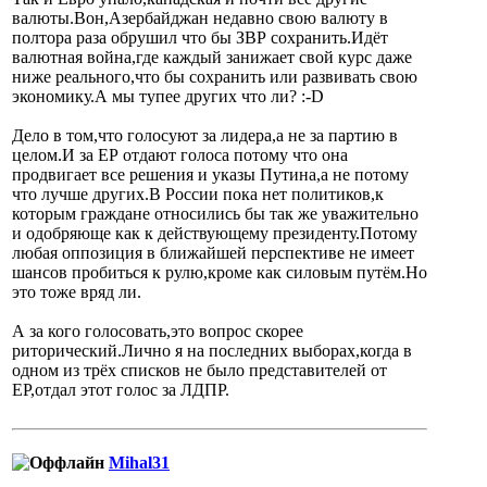
валюты.Вон,Азербайджан недавно свою валюту в
полтора раза обрушил что бы ЗВР сохранить.Идёт
валютная война,где каждый занижает свой курс даже
ниже реального,что бы сохранить или развивать свою
экономику.А мы тупее других что ли? :-D
Дело в том,что голосуют за лидера,а не за партию в
целом.И за ЕР отдают голоса потому что она
продвигает все решения и указы Путина,а не потому
что лучше других.В России пока нет политиков,к
которым граждане относились бы так же уважительно
и одобряюще как к действующему президенту.Потому
любая оппозиция в ближайшей перспективе не имеет
шансов пробиться к рулю,кроме как силовым путём.Но
это тоже вряд ли.
А за кого голосовать,это вопрос скорее
риторический.Лично я на последних выборах,когда в
одном из трёх списков не было представителей от
ЕР,отдал этот голос за ЛДПР.
Mihal31