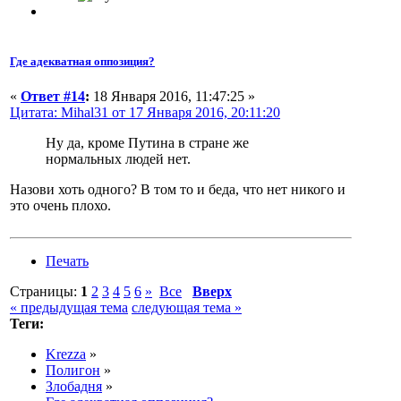
Где адекватная оппозиция?
«
Ответ #14
:
18 Января 2016, 11:47:25 »
Цитата: Mihal31 от 17 Января 2016, 20:11:20
Ну да, кроме Путина в стране же
нормальных людей нет.
Назови хоть одного? В том то и беда, что нет никого и
это очень плохо.
Печать
Страницы:
1
2
3
4
5
6
»
Все
Вверх
« предыдущая тема
следующая тема »
Теги:
Krezza
»
Полигон
»
Злобадня
»