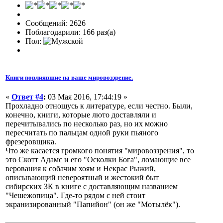
Сообщений: 2626
Поблагодарили: 166 раз(а)
Пол:
Книги повлиявшие на ваше мировоззрение.
«
Ответ #4
:
03 Мая 2016, 17:44:19 »
Прохладно отношусь к литературе, если честно. Были,
конечно, книги, которые люто доставляли и
перечитывались по несколько раз, но их можно
пересчитать по пальцам одной руки пьяного
фрезеровщика.
Что же касается громкого понятия "мировоззрения", то
это Скотт Адамс и его "Осколки Бога", ломающие все
верования к собачим хоям и Некрас Рыжий,
описывающий невероятный и жестокий быт
сибирских ЗК в книге с доставляющим названием
"Чешежопица". Где-то рядом с ней стоит
экранизированный "Папийон" (он же "Мотылёк").