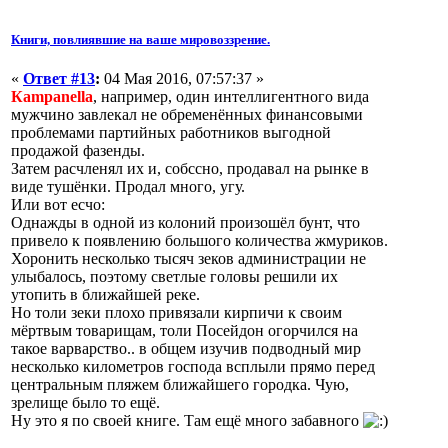
Книги, повлиявшие на ваше мировоззрение.
«
Ответ #13
:
04 Мая 2016, 07:57:37 »
Кampanella
, например, один интеллигентного вида
мужчино завлекал не обременённых финансовыми
проблемами партийных работников выгодной
продажой фазенды.
Затем расчленял их и, собссно, продавал на рынке в
виде тушёнки. Продал много, угу.
Или вот есчо:
Однажды в одной из колоний произошёл бунт, что
привело к появлению большого количества жмуриков.
Хоронить несколько тысяч зеков администрации не
улыбалось, поэтому светлые головы решили их
утопить в ближайшей реке.
Но толи зеки плохо привязали кирпичи к своим
мёртвым товарищам, толи Посейдон огорчился на
такое варварство.. в общем изучив подводный мир
несколько километров господа всплыли прямо перед
центральным пляжем ближайшего городка. Чую,
зрелище было то ещё.
Ну это я по своей книге. Там ещё много забавного