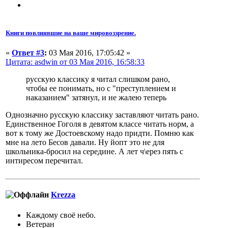
Книги повлиявшие на ваше мировоззрение.
«
Ответ #3
:
03 Мая 2016, 17:05:42 »
Цитата: asdwin от 03 Мая 2016, 16:58:33
русскую классику я читал слишком рано,
чтобы ее понимать, но с "преступлением и
наказанием" затянул, и не жалею теперь
Однозначно русскую классику заставляют читать рано.
Единственное Гоголя в девятом классе читать норм, а
вот к тому же Достоевскому надо придти. Помню как
мне на лето Бесов давали. Ну йопт это не для
школьника-бросил на середине. А лет ч\ерез пять с
интиресом перечитал.
Krezza
Каждому своё небо.
Ветеран