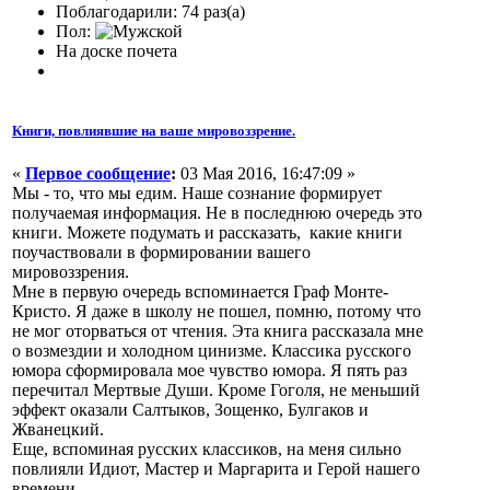
Поблагодарили: 74 раз(а)
Пол:
На доске почета
Книги, повлиявшие на ваше мировоззрение.
«
Первое сообщение
:
03 Мая 2016, 16:47:09 »
Мы - то, что мы едим. Наше сознание формирует
получаемая информация. Не в последнюю очередь это
книги. Можете подумать и рассказать, какие книги
поучаствовали в формировании вашего
мировоззрения.
Мне в первую очередь вспоминается Граф Монте-
Кристо. Я даже в школу не пошел, помню, потому что
не мог оторваться от чтения. Эта книга рассказала мне
о возмездии и холодном цинизме. Классика русского
юмора сформировала мое чувство юмора. Я пять раз
перечитал Мертвые Души. Кроме Гоголя, не меньший
эффект оказали Салтыков, Зощенко, Булгаков и
Жванецкий.
Еще, вспоминая русских классиков, на меня сильно
повлияли Идиот, Мастер и Маргарита и Герой нашего
времени.