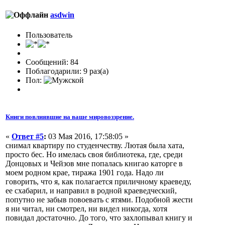
asdwin
Пользователь
Сообщений: 84
Поблагодарили: 9 раз(а)
Пол:
Книги повлиявшие на ваше мировоззрение.
«
Ответ #5
:
03 Мая 2016, 17:58:05 »
снимал квартиру по студенчеству. Лютая была хата,
просто бес. Но имелась своя библиотека, где, среди
Донцовых и Чейзов мне попалась книгао каторге в
моем родном крае, тиража 1901 года. Надо ли
говорить, что я, как полагается приличному краеведу,
ее схабарил, и направил в родной краеведческий,
попутно не забыв повоевать с ятями. Подобной жести
я ни читал, ни смотрел, ни видел никогда, хотя
повидал достаточно. До того, что захлопывал книгу и