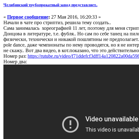
Челябинский трубопрокатный завод представляет..
«
Первое сообщение
:
27 Мая 2016, 16:20:33 »
Начали в чате про стриптиз, решила тему создать..
Сама занималась хореографией 11 лет, поэтому для меня стрипт
Донцова в литературе, т.е. фубля.. Но сам по себе танец на пи
физически, технически и никакой пошлятины не предполагает.. 
pole dance, даже чемпионаты по нему проводятся, но я не инте
не скажу.. Вот два видео, в кот.показано, что это действительно
Номер раз:
https://rutube.ru/video/f71ddefcf3dff14a120822a00da59
Номер два: