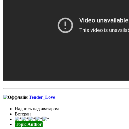
Tender_Love
Надпись над аватаром
Ветеран
Topic Author