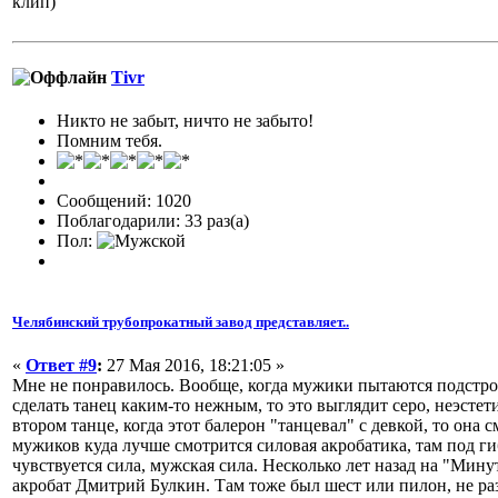
клип)
Tivr
Никто не забыт, ничто не забыто!
Помним тебя.
Сообщений: 1020
Поблагодарили: 33 раз(а)
Пол:
Челябинский трубопрокатный завод представляет..
«
Ответ #9
:
27 Мая 2016, 18:21:05 »
Мне не понравилось. Вообще, когда мужики пытаются подстро
сделать танец каким-то нежным, то это выглядит серо, неэстет
втором танце, когда этот балерон "танцевал" с девкой, то она 
мужиков куда лучше смотрится силовая акробатика, там под г
чувствуется сила, мужская сила. Несколько лет назад на "Мину
акробат Дмитрий Булкин. Там тоже был шест или пилон, не раз