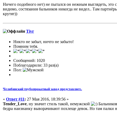
Ничего подобного нет) не пытался он нежным выглядеть, это с
видимо, состязания бальников никогда не видел.. Там партнёр
крутят))
Tivr
Никто не забыт, ничто не забыто!
Помним тебя.
Сообщений: 1020
Поблагодарили: 33 раз(а)
Пол:
Челябинский трубопрокатный завод представляет..
«
Ответ #11
:
27 Мая 2016, 18:39:56 »
Tender_Love
, ну значит стиль такой, немужской
Бальников
бедра наизнанку выворачивают похлеще девок. Но там палки 