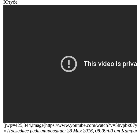
Ютубе
[jwp=425,344,image]https://www.youtube.com/watch?v=5hvpbk07y
«
Последнее редактирование: 28 Мая 2016, 08:09:00 от Кampan