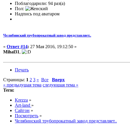
Поблагодарили: 94 раз(а)
Пол:
Надпись под аватаром
Челябинский трубопрокатный завод представляет..
«
Ответ #14
:
27 Мая 2016, 19:12:50 »
Mihal31
,
Печать
Страницы:
1
2
3
»
Все
Вверх
« предыдущая тема
следующая тема »
Теги:
Krezza
»
Art-land
»
Сайгон
»
Посмотреть
»
Челябинский трубопрокатный завод представляет..