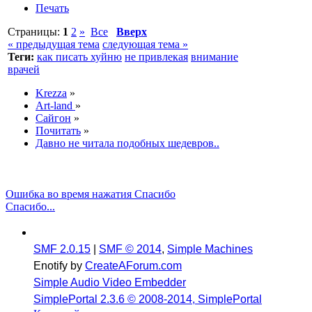
Печать
Страницы:
1
2
»
Все
Вверх
« предыдущая тема
следующая тема »
Теги:
как писать хуйню
не привлекая
внимание
врачей
Krezza
»
Art-land
»
Сайгон
»
Почитать
»
Давно не читала подобных шедевров..
Ошибка во время нажатия Спасибо
Спасибо...
SMF 2.0.15
|
SMF © 2014
,
Simple Machines
Enotify by
CreateAForum.com
Simple Audio Video Embedder
SimplePortal 2.3.6 © 2008-2014, SimplePortal