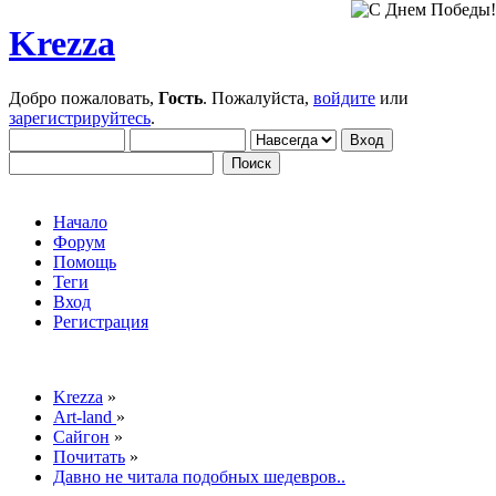
Krezza
Добро пожаловать,
Гость
. Пожалуйста,
войдите
или
зарегистрируйтесь
.
Начало
Форум
Помощь
Теги
Вход
Регистрация
Krezza
»
Art-land
»
Сайгон
»
Почитать
»
Давно не читала подобных шедевров..