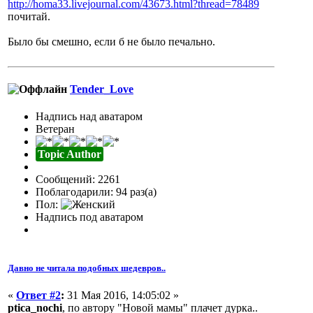
http://homa33.livejournal.com/43673.html?thread=78489
почитай.
Было бы смешно, если б не было печально.
Tender_Love
Надпись над аватаром
Ветеран
Topic Author
Сообщений: 2261
Поблагодарили: 94 раз(а)
Пол:
Надпись под аватаром
Давно не читала подобных шедевров..
«
Ответ #2
:
31 Мая 2016, 14:05:02 »
ptica_nochi
, по автору "Новой мамы" плачет дурка..