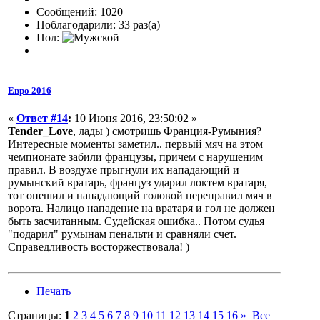
Сообщений: 1020
Поблагодарили: 33 раз(а)
Пол:
Евро 2016
«
Ответ #14
:
10 Июня 2016, 23:50:02 »
Tender_Love
, лады ) смотришь Франция-Румыния?
Интересные моменты заметил.. первый мяч на этом
чемпионате забили французы, причем с нарушеним
правил. В воздухе прыгнули их нападающий и
румынский вратарь, француз ударил локтем вратаря,
тот опешил и нападающий головой переправил мяч в
ворота. Налицо нападение на вратаря и гол не должен
быть засчитанным. Судейская ошибка.. Потом судья
"подарил" румынам пенальти и сравняли счет.
Справедливость восторжествовала! )
Печать
Страницы:
1
2
3
4
5
6
7
8
9
10
11
12
13
14
15
16
»
Все