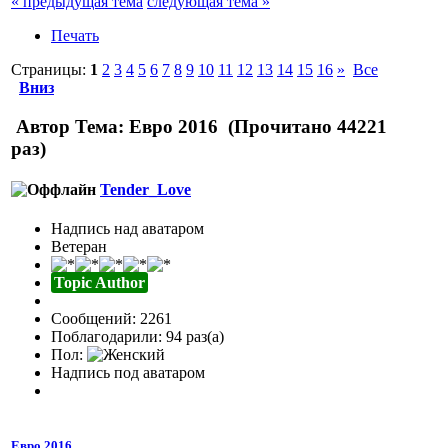
« предыдущая тема
следующая тема »
Печать
Страницы:
1
2
3
4
5
6
7
8
9
10
11
12
13
14
15
16
»
Все
Вниз
Автор
Тема: Евро 2016 (Прочитано 44221
раз)
Tender_Love
Надпись над аватаром
Ветеран
Topic Author
Сообщений: 2261
Поблагодарили: 94 раз(а)
Пол:
Надпись под аватаром
Евро 2016