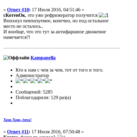
«
Ответ #10
:
17 Июля 2016, 04:51:46 »
сКотенОк
, это уже рефрижератор получится
Впихнул невпихуемое, конечно, но под остальное
место не осталось..
И вообще, что это тут за антифаршное движение
намечается?!
Кampanella
Кто к нам с чем за чем, тот от того и того.
Администратор
Сообщений: 5285
Поблагодарили: 129 раз(а)
Хрю-Хрю, ёпта!
«
Ответ #11
:
17 Июля 2016, 07:50:48 »