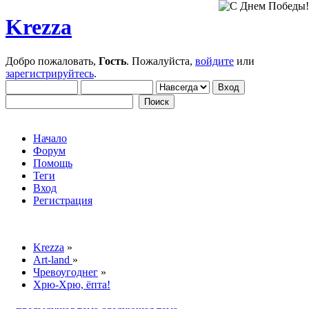
Krezza
Добро пожаловать,
Гость
. Пожалуйста,
войдите
или
зарегистрируйтесь
.
Начало
Форум
Помощь
Теги
Вход
Регистрация
Krezza
»
Art-land
»
Чревоугоднег
»
Хрю-Хрю, ёпта!