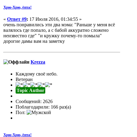
Хрю-Хрю, ёпта!
«
Ответ #9
:
17 Июля 2016, 01:34:55 »
очень понравились эти два мэма: "Раньше у меня всё
валялось где попало, а с бабой аккуратно сложено
неизвестно где" "и кружку почему-то помыла"
дорогие дамы вам на заметку
Krezza
Каждому своё небо.
Ветеран
Topic Author
Сообщений: 2626
Поблагодарили: 166 раз(а)
Пол:
Хрю-Хрю, ёпта!