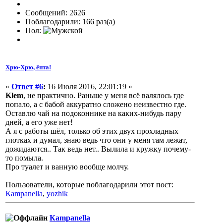
Сообщений: 2626
Поблагодарили: 166 раз(а)
Пол:
Хрю-Хрю, ёпта!
«
Ответ #6
:
16 Июля 2016, 22:01:19 »
Klem
, не практично. Раньше у меня всё валялось где
попало, а с бабой аккуратно сложено неизвестно где.
Оставлю чай на подоконнике на каких-нибудь пару
дней, а его уже нет!
А я с работы шёл, только об этих двух прохладных
глотках и думал, знаю ведь что они у меня там лежат,
дожидаются.. Так ведь нет.. Вылила и кружку почему-
то помыла.
Про туалет и ванную вообще молчу.
Пользователи, которые поблагодарили этот пост:
Кampanella
,
yozhik
Кampanella