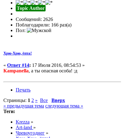
Topic Author
Сообщений: 2626
Поблагодарили: 166 раз(а)
Пол:
Хрю-Хрю, ёпта!
«
Ответ #14
:
17 Июля 2016, 08:54:53 »
Кampanella
, а ты опасная особа! :д
Печать
Страницы:
1
2
»
Все
Вверх
« предыдущая тема
следующая тема »
Теги:
Krezza
»
Art-land
»
Чревоугоднег
»