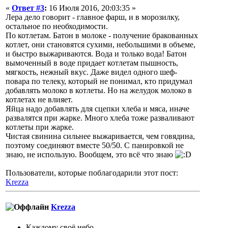
«
Ответ #3
:
16 Июля 2016, 20:03:35 »
Лера дело говорит - главное фарш, и в морозилку,
остальное по необходимости.
По котлетам. Батон в молоке - получение бракованных
котлет, они становятся сухими, небольшими в объеме,
и быстро выжариваются. Вода и только вода! Батон
вымоченный в воде придает котлетам пышность,
мягкость, нежный вкус. Даже видел одного шеф-
повара по телеку, который не понимал, кто придумал
добавлять молоко в котлеты. Но на желудок молоко в
котлетах не влияет.
Яйца надо добавлять для сцепки хлеба и мяса, иначе
развалятся при жарке. Много хлеба тоже разваливают
котлеты при жарке.
Чистая свинина сильнее выжаривается, чем говядина,
поэтому соединяют вместе 50/50. С панировкой не
знаю, не использую. Вообщем, это всё что знаю
Пользователи, которые поблагодарили этот пост:
Krezza
Krezza
Каждому своё небо.