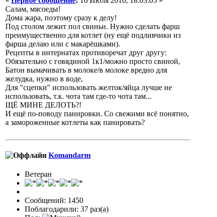
«
Первое сообщение
:
16 Июля 2016, 18:03:05 »
Салам, мясоеды!
Дома жара, поэтому сразу к делу!
Под столом лежит пол свиньи. Нужно сделать фарш
преимущественно для котлет (ну ещё подливчики из
фарша делаю или с макарёшками).
Рецепты в интернатах противоречат друг другу:
Обязательно с говядиной 1к1/можно просто свиной,
Батон вымачивать в молоке/в молоке вредно для
желудка, нужно в воде,
Для "сцепки" использовать желток/яйца лучше не
использовать, т.к. чота там где-то чота там...
ЩЁ МИНЕ ДЕЛОТЬ?!
И ещё по-поводу панировки. Со свежими всё понятно,
а замороженные котлеты как панировать?
Komandarm
Ветеран
Сообщений: 1450
Поблагодарили: 37 раз(а)