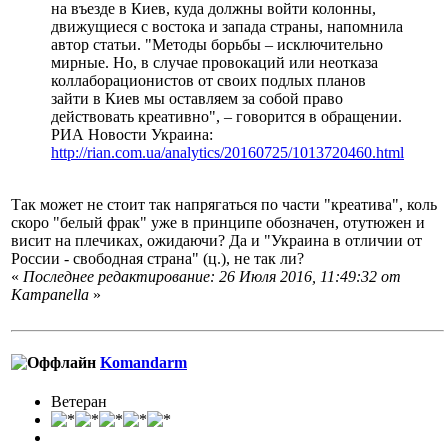
на въезде в Киев, куда должны войти колонны,
движущиеся с востока и запада страны, напомнила
автор статьи. "Методы борьбы – исключительно
мирные. Но, в случае провокаций или неотказа
коллаборационистов от своих подлых планов
зайти в Киев мы оставляем за собой право
действовать креативно", – говорится в обращении.
РИА Новости Украина:
http://rian.com.ua/analytics/20160725/1013720460.html
Так может не стоит так напрягаться по части "креатива", коль
скоро "белый фрак" уже в принципе обозначен, отутюжен и
висит на плечиках, ожидаючи? Да и "Украина в отличии от
России - свободная страна" (ц.), не так ли?
«
Последнее редактирование: 26 Июля 2016, 11:49:32 от
Кampanella
»
Komandarm
Ветеран