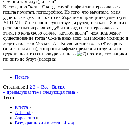
чем они там идут), и чего?
К слову про "кем". Я когда самой инфой заинтересовалась,
пошла почитать поподробнее. Из того, что вычитала, меня
удивил сам факт того, что на Украине в принципе существует
УПЦ МП. И не просто существует, а рулед, такскать. Я в этих
религиозных иерархиях дуб и никогда не интересовалась
этим, но коль скоро сейчас "кругом враги", чож позволяют
существование тогда? Сжечь внах всех. МП можно молиццо и
ходить только в Москве. А в Киеве можно только Филарету
(или как там его), которого анафеме предали и отлучили от
церкви, но зато генпрокурор за него
поэтому его нацики
пи.дить не будут (наверна).
Печать
Страницы:
1
2
3
»
Все
Вверх
« предыдущая тема
следующая тема »
Теги:
Krezza
»
Art-land
»
Aspectrum
»
Всеукраинский крестный ход