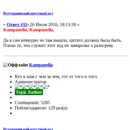
Всеукраинский крестный ход
«
Ответ #11
:
26 Июля 2016, 18:13:30 »
Кampanella
,
Кampanella
,
Да я сам невкурю чо там вышло, цитато должна была быть.
Плохо то, что служит этот ход не замарозке а разогреву.
Кampanella
Кто к нам с чем за чем, тот от того и того.
Администратор
Topic Author
Сообщений: 5285
Поблагодарили: 129 раз(а)
Всеукраинский крестный ход