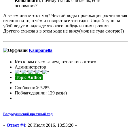
Komandarm
, почему ты так считаешь, есть
основания?
А зачем иначе этот ход? Чистой воды провокация расчитанная
именно на то, о чём и говорят все эти гады. Людей тупо на
убой ведут в надежде что кого нибудь из них грохнут..
Другого смысла я в этом ходе не вижу(мож не туда смотрю?)
Кampanella
Кто к нам с чем за чем, тот от того и того.
Администратор
Topic Author
Сообщений: 5285
Поблагодарили: 129 раз(а)
Всеукраинский крестный ход
«
Ответ #4
:
26 Июля 2016, 13:53:20 »