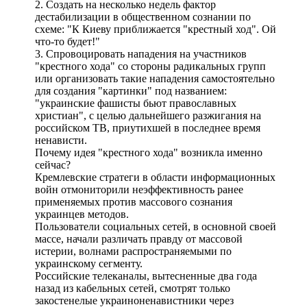
2. Создать на несколько недель фактор
дестабилизации в общественном сознании по
схеме: "К Киеву приближается "крестный ход". Ой
что-то будет!"
3. Спровоцировать нападения на участников
"крестного хода" со стороны радикальных групп
или организовать такие нападения самостоятельно
для создания "картинки" под названием:
"украинские фашисты бьют православных
христиан", с целью дальнейшего разжигания на
российском ТВ, приутихшей в последнее время
ненависти.
Почему идея "крестного хода" возникла именно
сейчас?
Кремлевские стратеги в области информационных
войн отмониторили неэффективность ранее
применяемых против массового сознания
украинцев методов.
Пользователи социальных сетей, в основной своей
массе, начали различать правду от массовой
истерии, волнами распространяемыми по
украинскому сегменту.
Российские телеканалы, вытесненные два года
назад из кабельных сетей, смотрят только
закостенелые украиноненавистники через