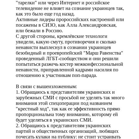
"тарелки" или через Интернет и российское
телевидение не влияет на сознание украинцев так,
как это было еще год назад.
Активные лидеры пророссийских настроений или
посажены в СИЗО, как Алла Александровская,
или бежали в Россию.
С другой стороны, кремлёвские технологи
увидели, какую смуту, противоречия и сколько
ненависти выплеснул в сознании украинцев
безобидный и проевропейский "Марш Равенства"
проведенный ЛГБТ-сообществом и они решили
попытаться разжечь костер межконфессиональной
ненависти, приправленной кадрами насилия по
отношению к участникам поп-парада.
В связи с вышеизложенным:
1. Обращаюсь к представителям украинских и
зарубежных СМИ с просьбой не уделять так много
внимания этой спецоперации под названием
"крестный ход", так как ее эффективность прямо
пропорциональна тому вниманию, которому ей
будет уделяться в украинских СМИ.
2. Обращаюсь к представителям украинских
партий и общественных организаций, любящих
почесать кулаки на публику: не стоит устраивать