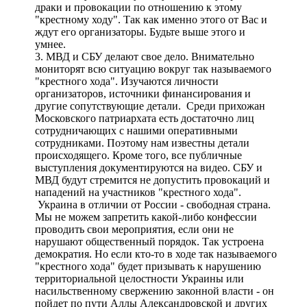
драки и провокации по отношению к этому
"крестному ходу". Так как именно этого от Вас и
ждут его организаторы. Будьте выше этого и
умнее.
3. МВД и СБУ делают свое дело. Внимательно
мониторят всю ситуацию вокруг так называемого
"крестного хода". Изучаются личности
организаторов, источники финансирования и
другие сопутствующие детали. Среди прихожан
Московского патриархата есть достаточно лиц
сотрудничающих с нашими оперативными
сотрудниками. Поэтому нам известны детали
происходящего. Кроме того, все публичные
выступления документируются на видео. СБУ и
МВД будут стремится не допустить провокаций и
нападений на участников "крестного хода".
Украина в отличии от России - свободная страна.
Мы не можем запретить какой-либо конфессии
проводить свои мероприятия, если они не
нарушают общественный порядок. Так устроена
демократия. Но если кто-то в ходе так называемого
"крестного хода" будет призывать к нарушению
территориальной целостности Украины или
насильственному свержению законной власти - он
пойдет по пути Аллы Александровской и других