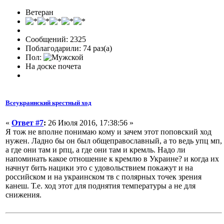
Ветеран
Сообщений: 2325
Поблагодарили: 74 раз(а)
Пол:
На доске почета
Всеукраинский крестный ход
«
Ответ #7
:
26 Июля 2016, 17:38:56 »
Я тож не вполне понимаю кому и зачем этот поповский ход
нужен. Ладно бы он был общеправославный, а то ведь упц мп,
а где они там и рпц, а где они там и кремль. Надо ли
напоминать какое отношение к кремлю в Украине? и когда их
начнут бить нацики это с удовольствием покажут и на
российском и на украинском тв с полярных точек зрения
канеш. Т.е. ход этот для поднятия температуры а не для
снижения.