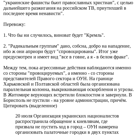
"украинские фашисты бьют православных христиан", с целью
дальнейшего разжигания на российском ТВ, приутихшей в
последнее время ненависти".
Перевожу:
1. Что бы ни случилось, виноват будет "Кремль".
2. "Радикальным группам" дано, собсна, добро на нападение,
ибо ж они априори будут "спровоцированы". Итог уже
предусмотрен и имеет вид "все в говне, а я - в белом фраке".
Между тем, пока агрессивные действия наблюдаются именно
со стороны "провоцируемых", а именно - со стороны
представителей Правого сектора и ОУН. На границе
Харьковской и Полтавской областей была организована
параллельная колонна, выкрикивающая оскорбления и угрозы.
В Житомире верующих встретили блокпостом и завернули. В
Борисполь не пустили - на уровне администрации, причём.
Цитировать (выделенное)
20 июля Организация украинских националистов
распространила обращение к киевлянам, где
призвала не пустить ход в город – ОУН намерена
организовать палаточные городки в двух пунктах