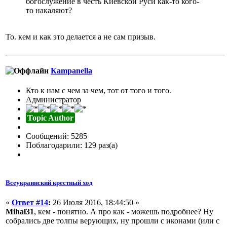
богослужение в честь Киевской Руси как-то кого-
то накаляют?
То. кем и как это делается а не сам призыв.
Кampanella
Кто к нам с чем за чем, тот от того и того.
Администратор
Topic Author
Сообщений: 5285
Поблагодарили: 129 раз(а)
Всеукраинский крестный ход
«
Ответ #14
:
26 Июля 2016, 18:44:50 »
Mihal31
, кем - понятно. А про как - можешь подробнее? Ну
собрались две толпы верующих, ну прошли с иконами (или с