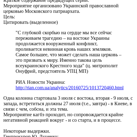
Краткое содержание предыдущих серий.
Мероприятие организовано Украинской православной
церковью Московского патриархата.
Цель:
Цитировать (выделенное)
"С глубокой скорбью на сердце мы все сейчас
переживаем трагедию – на востоке Украины
продолжается вооруженный конфликт,
проливается невинная кровь наших земляков.
Самое большее, что может сделать наша церковь –
это призвать к миру. Именно такова цель
всеукраинского Крестного хода" (ц. митрополит
Онуфрий, предстоятель УПЦ МП)
РИА Новости Украина:
http://rian.com.ua/analytics/20160725/1013720460.html
Одна колонна стартовала 3 июля с востока, вторая - 9 июля, с
запада, встретиться должны 27 июля (т.е., завтра) - в Киеве, в
связи с чем, собсна, и эта тема.
Мероприятие кагбэ проходит, но сопровождается крайне
негативной реакцией вокруг - и со старта, и в процессе.
Некоторые выдержки.
Генпрокурор Ю. Луценко: