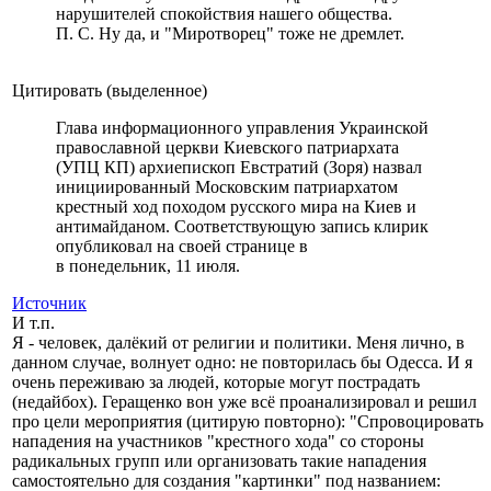
нарушителей спокойствия нашего общества.
П. С. Ну да, и "Миротворец" тоже не дремлет.
Цитировать (выделенное)
Глава информационного управления Украинской
православной церкви Киевского патриархата
(УПЦ КП) архиепископ Евстратий (Зоря) назвал
инициированный Московским патриархатом
крестный ход походом русского мира на Киев и
антимайданом. Соответствующую запись клирик
опубликовал на своей странице в
в понедельник, 11 июля.
Источник
И т.п.
Я - человек, далёкий от религии и политики. Меня лично, в
данном случае, волнует одно: не повторилась бы Одесса. И я
очень переживаю за людей, которые могут пострадать
(недайбох). Геращенко вон уже всё проанализировал и решил
про цели мероприятия (цитирую повторно): "Спровоцировать
нападения на участников "крестного хода" со стороны
радикальных групп или организовать такие нападения
самостоятельно для создания "картинки" под названием: