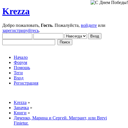
Krezza
Добро пожаловать,
Гость
. Пожалуйста,
войдите
или
зарегистрируйтесь
.
Начало
Форум
Помощь
Теги
Вход
Регистрация
Krezza
»
Заначка
»
Книги
»
Дяченко, Марина и Сергей. Мигрант, или Brevi
Finietur.