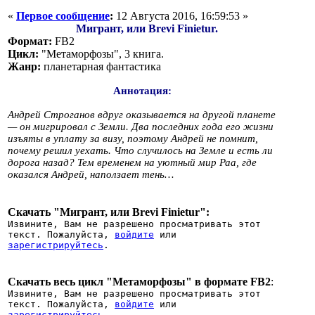
«
Первое сообщение
:
12 Августа 2016, 16:59:53 »
Мигрант, или Brevi Finietur.
Формат:
FB2
Цикл:
"Метаморфозы", 3 книга.
Жанр:
планетарная фантастика
Аннотация:
Андрей Строганов вдруг оказывается на другой планете
— он мигрировал с Земли. Два последних года его жизни
изъяты в уплату за визу, поэтому Андрей не помнит,
почему решил уехать. Что случилось на Земле и есть ли
дорога назад? Тем временем на уютный мир Раа, где
оказался Андрей, наползает тень…
Скачать "Мигрант, или Brevi Finietur":
Извините, Вам не разрешено просматривать этот
текст. Пожалуйста,
войдите
или
зарегистрируйтесь
.
Скачать весь цикл "Метаморфозы" в формате FB2
:
Извините, Вам не разрешено просматривать этот
текст. Пожалуйста,
войдите
или
зарегистрируйтесь
.