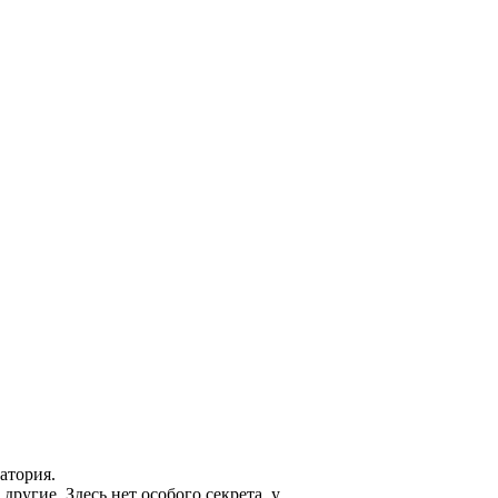
атория.
ругие. Здесь нет особого секрета, у