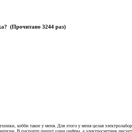
ка? (Прочитано 3244 раз)
хники, хобби такое у меня. Для этого у меня целая электролабор
ергии. В паспорте пишут одни цифры, а электросчетчик рисует д