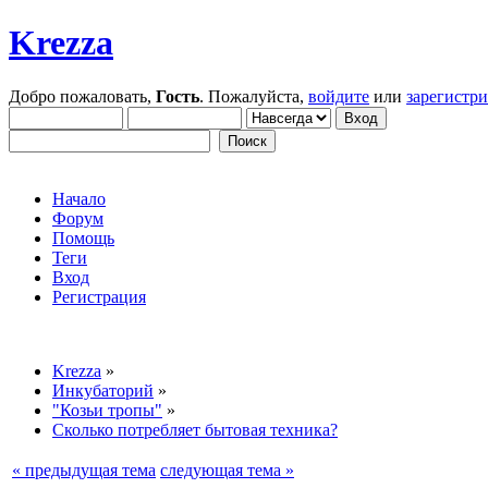
Krezza
Добро пожаловать,
Гость
. Пожалуйста,
войдите
или
зарегистр
Начало
Форум
Помощь
Теги
Вход
Регистрация
Krezza
»
Инкубаторий
»
"Козьи тропы"
»
Сколько потребляет бытовая техника?
« предыдущая тема
следующая тема »