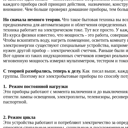
каждого прибора свой принцип действия, назначение, констру
внимание. Чем больше проверял домашние приборы, тем больш
Но сначала немного теории.
Что такое бытовая техника вы все
предназначена для автоматизации и облегчения определенных р
техника работает на электрическом токе. Тут все просто. У к
Из курса физики известно, что мощность - это работа, соверша
Чтобы вскипятить воду, нагреть помещение, осветить комнату
электроэнергии существуют специальные устройства, например
нужен другой прибор – электрический счетчик. Раньше были и
Вот одним из таких индукционных счетчиков измерял реальное
мгновенную мощность измерял мультиметром, тестером и ток
С теорией разобрались, теперь к делу.
Как писал выше, кажды
группы. Поэтому все электробытовые приборы
по способу по
1. Режим постоянной нагрузки
Эти приборы работают с момента включения и до выключения. 
отнести лампы освещения, электроплиты, телевизоры, ресиве
паспортной.
2. Режим цикла
Эти устройства работают и потребляют электричество за опре
относятся стиральные машины, сушильные и посудомоечные ма