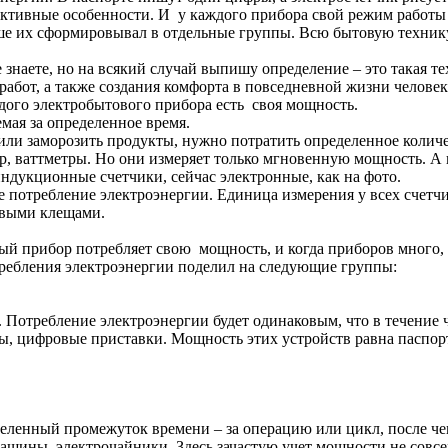
ктивные особенности. И у каждого прибора свой режим работы 
е их сформировывал в отдельные группы. Всю бытовую технику
 знаете, но на всякий случай выпишу определение – это такая тех
абот, а также создания комфорта в повседневной жизни человека
аждого электробытового прибора есть своя мощность.
емая за определенное время.
 или заморозить продукты, нужно потратить определенное количе
, ваттметры. Но они измеряет только мгновенную мощность. А 
ндукционные счетчики, сейчас электронные, как на фото.
 потребление электроэнергии. Единица измерения у всех счетчи
овыми клещами.
й прибор потребляет свою мощность, и когда приборов много,
требления электроэнергии
поделил на следующие группы:
Потребление электроэнергии будет одинаковым, что в течение ча
ры, цифровые приставки. Мощность этих устройств равна паспор
деленный промежуток времени – за операцию или цикл, после ч
шины, электрочайники. Здесь зачастую учет мощности не совс