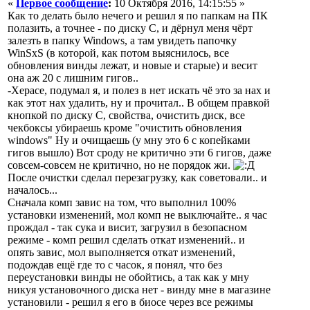
«
Первое сообщение
:
10 Октября 2016, 14:15:55 »
Как то делать было нечего и решил я по папкам на ПК
полазить, а точнее - по диску С, и дёрнул меня чёрт
залезть в папку Windows, а там увидеть папочку
WinSxS (в которой, как потом выяснилось, все
обновления винды лежат, и новые и старые) и весит
она аж 20 с лишним гигов..
-Херасе, подумал я, и полез в нет искать чё это за нах и
как этот нах удалить, ну и прочитал.. В общем правкой
кнопкой по диску С, свойства, очистить диск, все
чекбоксы убираешь кроме "очистить обновления
windows" Ну и очищаешь (у мну это 6 с копейками
гигов вышло) Вот сроду не критично эти 6 гигов, даже
совсем-совсем не критично, но не порядок жи.
После очистки сделал перезагрузку, как советовали.. и
началось...
Сначала комп завис на том, что выполнил 100%
установки изменений, мол комп не выключайте.. я час
прождал - так сука и висит, загрузил в безопасном
режиме - комп решил сделать откат изменений.. и
опять завис, мол выполняется откат изменений,
подождав ещё где то с часок, я понял, что без
переустановки винды не обойтись, а так как у мну
никуя установочного диска нет - винду мне в магазине
установили - решил я его в биосе через все режимы