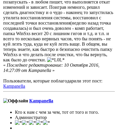
позапускать - в любом пишет, что выполняется откат
изменений и зависает. Поиграв немного, решил
сделать диагностику и о чудо - наконец то запустилась
утилита восстановления системы, восстановил с
последней точки восстановления(неделю назад точка
создавалась) и был очень доволен - комп работает,
папка WinSxs весит 20 с лишним гигов и т.д. и т.п. и
всего то несколько нервных часов, что бы понять - не
куй лезть туда, куда не куй лезть ваще. В общем, вы
теперь знаете, как быстро и безопасно очистить папку
WinSxs и что делать после очистки, что бы вернуть,
как было до очистки.
«
Последнее редактирование: 10 Октября 2016,
14:27:09 от Кampanella
»
Пользователи, которые поблагодарили этот пост:
Кampanella
Кampanella
Кто к нам с чем за чем, тот от того и того.
Администратор