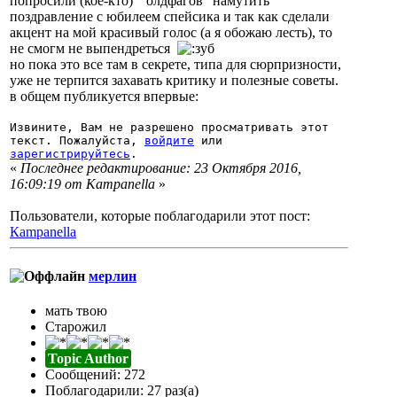
попросили (кое-кто) "олдфагов" намутить
поздравление с юбилеем спейсика и так как сделали
акцент на мой красивый голос (а я обожаю лесть), то
не смогм не выпендреться
но пока это все там в секрете, типа для сюрпризности,
уже не терпится захавать критику и полезные советы.
в общем публикуется впервые:
Извините, Вам не разрешено просматривать этот
текст. Пожалуйста,
войдите
или
зарегистрируйтесь
.
«
Последнее редактирование: 23 Октября 2016,
16:09:19 от Кampanella
»
Пользователи, которые поблагодарили этот пост:
Кampanella
мерлин
мать твою
Старожил
Topic Author
Сообщений: 272
Поблагодарили: 27 раз(а)