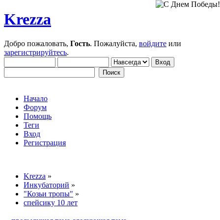
Krezza
Добро пожаловать,
Гость
. Пожалуйста,
войдите
или
зарегистрируйтесь
.
Начало
Форум
Помощь
Теги
Вход
Регистрация
Krezza
»
Инкубаторий
»
"Козьи тропы"
»
спейсику 10 лет