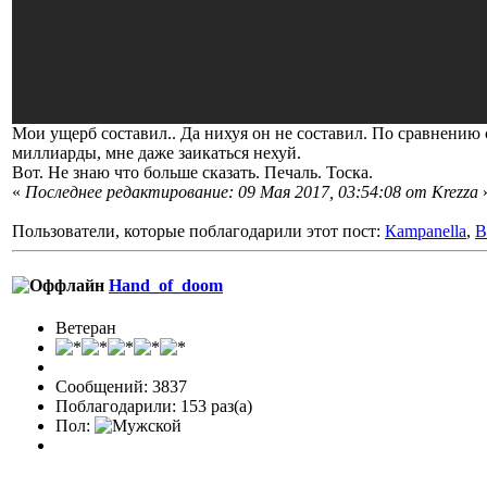
Мои ущерб составил.. Да нихуя он не составил. По сравнению
миллиарды, мне даже заикаться нехуй.
Вот. Не знаю что больше сказать. Печаль. Тоска.
«
Последнее редактирование: 09 Мая 2017, 03:54:08 от Krezza
Пользователи, которые поблагодарили этот пост:
Кampanella
,
B
Hand_of_doom
Ветеран
Сообщений: 3837
Поблагодарили: 153 раз(а)
Пол: