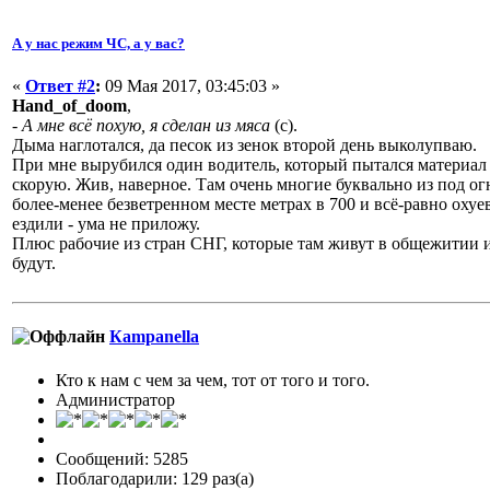
А у нас режим ЧС, а у вас?
«
Ответ #2
:
09 Мая 2017, 03:45:03 »
Hand_of_doom
,
- А мне всё похую, я сделан из мяса
(с).
Дыма наглотался, да песок из зенок второй день выколупваю.
При мне вырубился один водитель, который пытался материал 
скорую. Жив, наверное. Там очень многие буквально из под огн
более-менее безветренном месте метрах в 700 и всё-равно охуев
ездили - ума не приложу.
Плюс рабочие из стран СНГ, которые там живут в общежитии и
будут.
Кampanella
Кто к нам с чем за чем, тот от того и того.
Администратор
Сообщений: 5285
Поблагодарили: 129 раз(а)