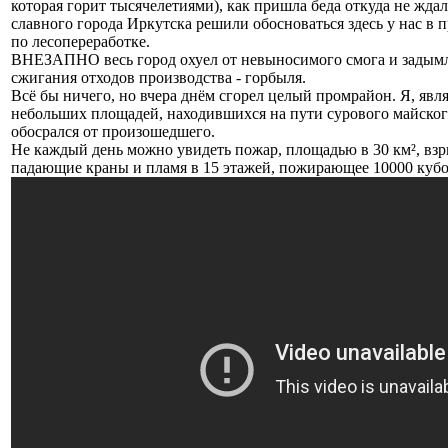
которая горит тысячелетиями), как пришла беда откуда не жда
славного города Иркутска решили обосноваться здесь у нас в 
по лесопереработке.
ВНЕЗАПНО весь город охуел от невыносимого смога и задымл
сжигания отходов производства - горбыля.
Всё бы ничего, но вчера днём сгорел целый промрайон. Я, явл
небольших площадей, находившихся на пути сурового майског
обосрался от произошедшего.
Не каждый день можно увидеть пожар, площадью в 30 км², вз
падающие краны и пламя в 15 этажей, пожирающее 10000 кубо