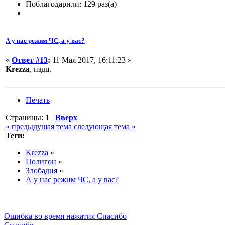
Поблагодарили: 129 раз(а)
А у нас режим ЧС, а у вас?
«
Ответ #13
:
11 Мая 2017, 16:11:23 »
Krezza
, пздц.
Печать
Страницы:
1
Вверх
« предыдущая тема
следующая тема »
Теги:
Krezza
»
Полигон
»
Злобадня
»
А у нас режим ЧС, а у вас?
Ошибка во время нажатия Спасибо