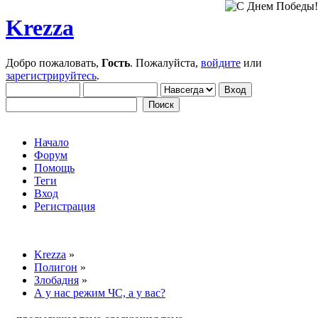
Krezza
Добро пожаловать,
Гость
. Пожалуйста,
войдите
или
зарегистрируйтесь
.
Начало
Форум
Помощь
Теги
Вход
Регистрация
Krezza
»
Полигон
»
Злобадня
»
А у нас режим ЧС, а у вас?