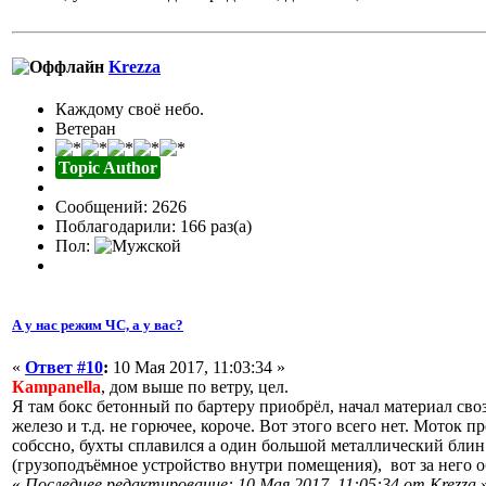
Krezza
Каждому своё небо.
Ветеран
Topic Author
Сообщений: 2626
Поблагодарили: 166 раз(а)
Пол:
А у нас режим ЧС, а у вас?
«
Ответ #10
:
10 Мая 2017, 11:03:34 »
Кampanella
, дом выше по ветру, цел.
Я там бокс бетонный по бартеру приобрёл, начал материал свози
железо и т.д. не горючее, короче. Вот этого всего нет. Моток п
собссно, бухты сплавился а один большой металлический блин
(грузоподъёмное устройство внутри помещения), вот за него 
«
Последнее редактирование: 10 Мая 2017, 11:05:34 от Krezza