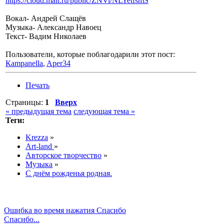
https://cloud.mail.ru/public/ZNVi/NLYetfsmS
Вокал- Андрей Слащёв
Музыка- Александр Навоец
Текст- Вадим Николаев
Пользователи, которые поблагодарили этот пост:
Кampanella
,
Aper34
Печать
Страницы:
1
Вверх
« предыдущая тема
следующая тема »
Теги:
Krezza
»
Art-land
»
Авторское творчество
»
Музыка
»
С днём рожденья родная.
Ошибка во время нажатия Спасибо
Спасибо...