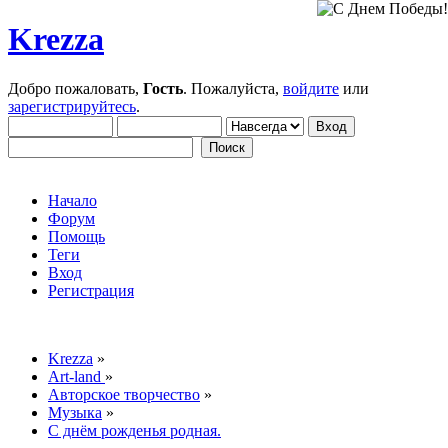
Krezza
Добро пожаловать,
Гость
. Пожалуйста,
войдите
или
зарегистрируйтесь
.
Начало
Форум
Помощь
Теги
Вход
Регистрация
Krezza
»
Art-land
»
Авторское творчество
»
Музыка
»
С днём рожденья родная.