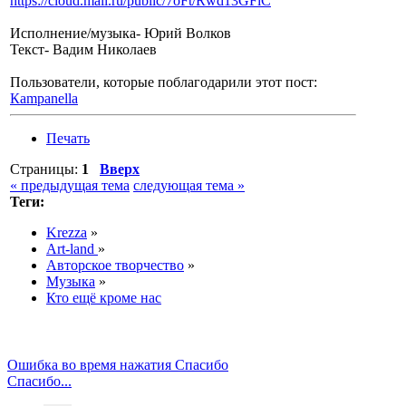
https://cloud.mail.ru/public/7oFt/Rwd13GFiC
Исполнение/музыка- Юрий Волков
Текст- Вадим Николаев
Пользователи, которые поблагодарили этот пост:
Кampanella
Печать
Страницы:
1
Вверх
« предыдущая тема
следующая тема »
Теги:
Krezza
»
Art-land
»
Авторское творчество
»
Музыка
»
Кто ещё кроме нас
Ошибка во время нажатия Спасибо
Спасибо...